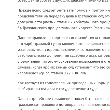
совершение соответствующих действий именно в свя
Прежде всего следует учитывать прямое и притом и
представителя на передачу дела в третейский суд от
доверенности (часть 2 статьи 62 Арбитражного проц
54 Гражданского процессуального кодекса Российск
Данное правило находится в системной связи с пол
что «арбитражный суд оставляет исковое заявление 
установит, что... стороны заключили соглашение о п
разбирательства до принятия судебного акта, котор
сторон заявит по этому основанию возражение в от
случаев, когда арбитражный суд установит, что это с
исполнено» (ср. со статьей 222 ГПК РФ).
Как явствует из сопоставления приведенных норм, р
разбирательства дела в государственном суде.
Однако третейское соглашение может быть заключено
гражданско-правового договора. Такая возможность