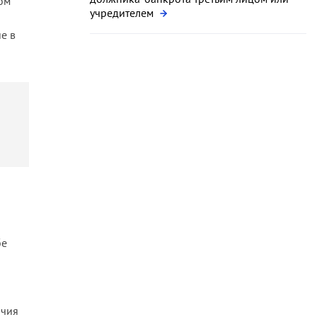
ом
учредителем
е в
бе
очия