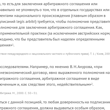
, то есть для заключения арбитражного соглашения или
ильно не упомянуть о том, что в отдельных государствах или
ментами национального происхождения (главным образом в
исаний legis arbitri) требуется, чтобы полномочия представит
полномочия для заключения арбитражного соглашения. Как,
оприменительной практики (за исключением авcтрийских норм
бходимо, что бы представитель был наделен определенными
ашения»
.
1
твие международного и национального частного и публичного права). Т. 1 / Киев, 2009
следователями. Например, по мнению В. Н. Анурова, «при
ешнеэкономический договор, явно выраженного полномочия на
рбитражного соглашения, арбитражное соглашение в виде
ченным и, как следствие этого, недействительным»
.
2
итража. М., 2000. С. 50—51.
иться с данной позицией, то любая доверенность на подписани
тражного соглашения, должна выдаваться особым образом,