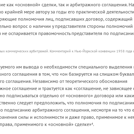
е как «основной» сделки, так и арбитражного соглашения. Н
по крайней мере автору за годы его практической деятельност
роверяющие полномочия лиц, подписавших договор, содержащий
ельно вопрос о наличии у представителя стороны полномочий
 не оспаривается правомочность представителя по подписан
ых коммерческих арбитражей. Комментарий к Нью-Йоркской конвенции 1958 года 
икуемого им вывода о необходимости специального выделения 
ого соглашения в том, что «он базируется на слишком буква
о соглашения. Независимо от теоретического обоснования
ное соглашение и трактуется как «соглашение, не зависящее 
ьно подписываться отдельно от «основного» договора или как
етственно следует предположить, что полномочия по подписани
о подписанию арбитражного соглашения, несмотря на то что 
хранения силы и исполнимости и даже право, применимое к нем
 права, применимого к «основной» сделке»
.
4