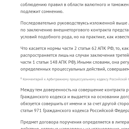
соблюдению правил в области валютного и таможенн
подлежит сомнению.
Последовательно руководствуясь изложенной выше л
по заключению внешнеторгового контракта предста
условий подобного рода, но на практике, как известн
Что касается нормы части 2 статьи 62 АПК РФ, то, к
распространяется лишь на случаи заключения третей
части 1 статьи 148 АПК РФ). Иными словами, она р
определенных процессуальных действий, совершаем
6
Комментарий к Арбитражному процессуальному кодексу Российской Феде
Между тем доверенность на совершение контракта р
Гражданского кодекса и выдается на основании дог
обязуется совершить от имени и за счет другой сто
статьи 971 Гражданского кодекса Российской Федера
Предмет договора поручения определяется в литерат
действия, которые направлены на установление, из