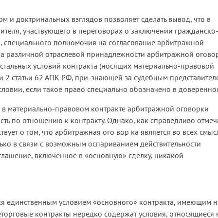
 и доктринальных взглядов позволяет сделать вывод, что в
ителя, участвующего в переговорах о заключении гражданско
та, специального полномочия на согласование арбитражной
 на различной отраслевой принадлежности арбитражной огово
стальных условий контракта (носящих материально-правовой
ти 2 статьи 62 АПК РФ, при-знающей за судебным представител
условии, если такое право специально обозначено в довереннос
 в материально-правовом контракте арбитражной оговорки
сть по отношению к контракту. Однако, как справедливо отмеч
ствует о том, что арбитражная ого вор ка является во всех смыс
ько в связи с возможным оспариванием действительности
глашение, включенное в «основную» сделку, никакой
тся единственным условием «основного» контракта, имеющим н
торговые контракты нередко содержат условия, относящиеся 