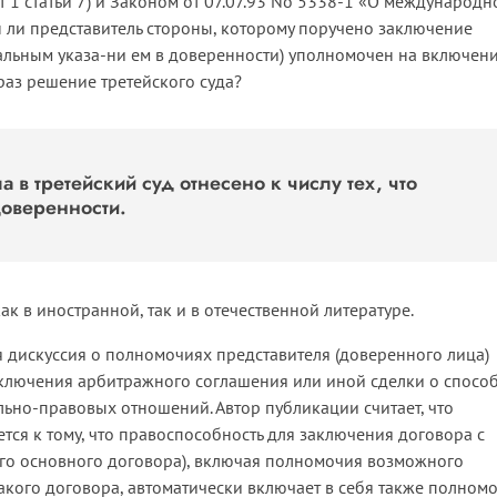
т 1 статьи 7) и Законом от 07.07.93 No 5338-1 «О международн
н ли представитель стороны, которому поручено заключение
альным указа-ни ем в доверенности) уполномочен на включени
раз решение третейского суда?
 в третейский суд отнесено к числу тех, что
оверенности.
к в иностранной, так и в отечественной литературе.
ая дискуссия о полномочиях представителя (доверенного лица)
ключения арбитражного соглашения или иной сделки о спосо
ьно-правовых отношений. Автор публикации считает, что
ся к тому, что правоспособность для заключения договора с
ого основного договора), включая полномочия возможного
акого договора, автоматически включает в себя также полном