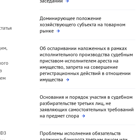
заседании
Доминирующее положение
хозяйствующего субъекта на товарном
статья
рынке
им,
Об оспаривании наложенных в рамках
исполнительного производства судебным
приставом-исполнителем ареста на
ного
имущество, запрета на совершение
з
регистрационных действий в отношении
ием
имущества
Основания и порядок участия в судебном
разбирательстве третьих лиц, не
заявляющих самостоятельных требований
на предмет спора
-ФЗ
Проблемы исполнения обязательств
должника-банкрота третьим лицом или