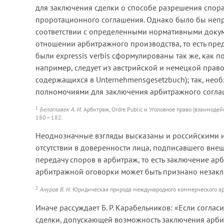
для заключения сделки о способе разрешения спора
проротационного соглашения. Однако было бы неправ
соответствии с определенными нормативными доку
отношении арбитражного производства, то есть предп
были expressis verbis сформулированы так же, как 
например, следует из австрийской и немецкой прав
содержащихся в Unternehmensgesetzbuch); так, нео
полномочиями для заключения арбитражного согл
1
Белоглавек А. И.
Арбитраж, Ordre Public и Уголовное право (взаимодейс
180—182.
Неоднозначные взгляды высказаны и российскими ис
отсутствии в доверенности лица, подписавшего вн
передачу споров в арбитраж, то есть заключение а
арбитражной оговорки может быть признано незаклю
2
Ануров В. Н.
Юридическая природа международного коммерческого арб
Иначе рассуждает Б. Р. Карабельников: «Если соглас
сделки, допускающей возможность заключения арби