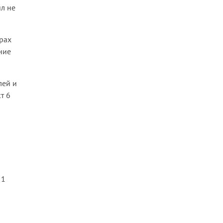
л не
рах
ние
лей и
т 6
 1