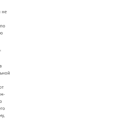
а
и не
 по
ию
и
в
льной
от
им-
ю
его
у,