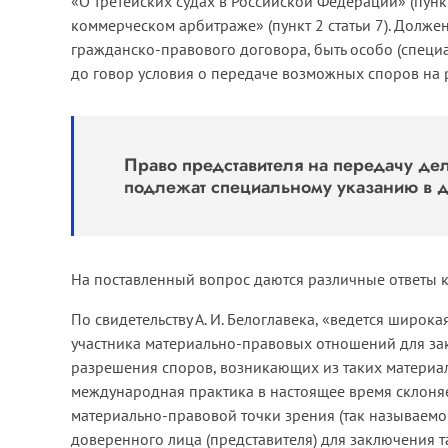
«О третейских судах в Российской Федерации» (пунк
коммерческом арбитраже» (пункт 2 статьи 7). Долже
гражданско-правового договора, быть особо (специ
до говор условия о передаче возможных споров на 
Право представителя на передачу дела
подлежат специальному указанию в д
На поставленный вопрос даются различные ответы ка
По свидетельству А. И. Белоглавека, «ведется широк
участника материально-правовых отношений для за
разрешения споров, возникающих из таких материал
международная практика в настоящее время склоняет
материально-правовой точки зрения (так называем
доверенного лица (представителя) для заключения т