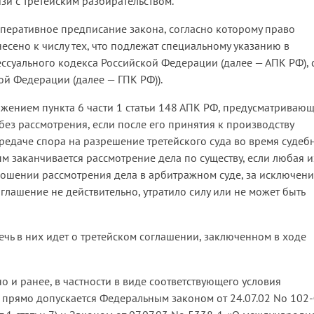
зи с третейским разбирательством.
мперативное предписание закона, согласно которому право
несено к числу тех, что подлежат специальному указанию в
ессуального кодекса Российской Федерации (далее — АПК РФ), 
ой Федерации (далее — ГПК РФ)).
ожением пункта 6 части 1 статьи 148 АПК РФ, предусматривающ
без рассмотрения, если после его принятия к производству
ередаче спора на разрешение третейского суда во время судеб
ым заканчивается рассмотрение дела по существу, если любая и
ношении рассмотрения дела в арбитражном суде, за исключен
оглашение не действительно, утратило силу или не может быть
ечь в них идет о третейском соглашении, заключенном в ходе
 и ранее, в частности в виде соответствующего условия
 прямо допускается Федеральным законом от 24.07.02 No 102