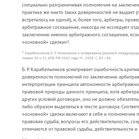
специально разграничивая полномочия на заключени
практике же никто таких доверенностей не выдает (
встретилось ни одной), и, более того, арбитры, п
арбитражное соглашение, никогда не исследуют отд
заключению именно арбитражного соглашения, если
«основной» сделки»
.
3
3
Карабельников Б. Р.
Исполнение и оспаривание решений международн
главам 30 и 31 АПК РФ 2002 года. М., 2008. С. 85—86.
Б. Р. Карабельников усматривает ошибочность крит
доверенности полномочий по заключению арбитражн
интерпретации принципа автономности арбитражног
правовой природы данного принципа, хотя арбитраж
других условий договора», оно не должно обязател
либо образом выделяться в тексте договора. Соотв
«основной» сделки включают в себя и полномочия п
правовая судьба, вопросы его действительности, со
отличаются от правовой судьбы, действительности и
4