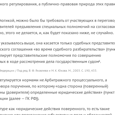
ого регулирования, а публично-правовая природа этих прави
огикой, можно было бы требовать от участвующих в перегово
вителей предъявления специальных полномочий на согласова
о, этого не делается, и, как будет показано ниже, не случайно.
ак указывалось выше, она касается только судебных представите
ского соглашения «во время судебного разбирательства» (пунк
егулирует представительские полномочия по совершению
ых в ходе рассмотрения дела государственным судом
.
6
рации / Под ред. В. Ф. Яковлева и М. К. Юкова. М., 2003. С. 190, 433.
егулируется нормами не Арбитражного процессуального, а
овора поручения, по которому «одна сторона (поверенный)
роны (доверителя) определенные юридические действия» (пункт
ции (далее — ГК РФ)).
уре как «юридические действия поверенного, то есть такие
менение или прекращение субъективных прав и обязанностей