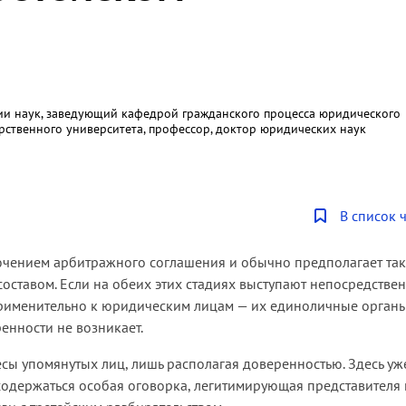
ии наук, заведующий кафедрой гражданского процесса юридического
арственного университета, профессор, доктор юридических наук
В список 
лючением арбитражного соглашения и обычно предполагает та
оставом. Если на обеих этих стадиях выступают непосредстве
применительно к юридическим лицам — их единоличные орган
енности не возникает.
сы упомянутых лиц, лишь располагая доверенностью. Здесь уж
содержаться особая оговорка, легитимирующая представителя 