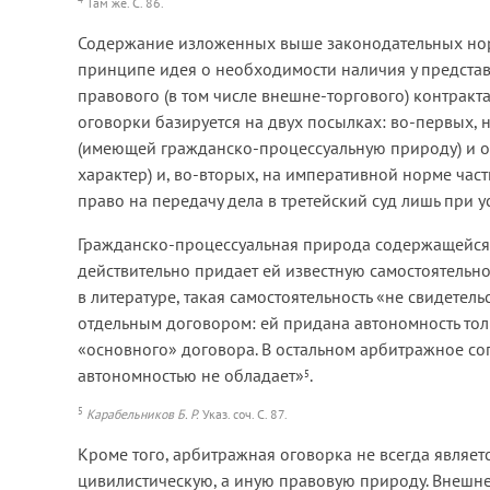
Там же. С. 86.
Содержание изложенных выше законодательных норм
принципе идея о необходимости наличия у представ
правового (в том числе внешне-торгового) контрак
оговорки базируется на двух посылках: во-первых,
(имеющей гражданско-процессуальную природу) и о
характер) и, во-вторых, на императивной норме час
право на передачу дела в третейский суд лишь при 
Гражданско-процессуальная природа содержащейся
действительно придает ей известную самостоятельно
в литературе, такая самостоятельность «не свидетель
отдельным договором: ей придана автономность тол
«основного» договора. В остальном арбитражное со
автономностью не обладает»
.
5
5
Карабельников Б. Р.
Указ. соч. С. 87.
Кроме того, арбитражная оговорка не всегда являе
цивилистическую, а иную правовую природу. Внешне