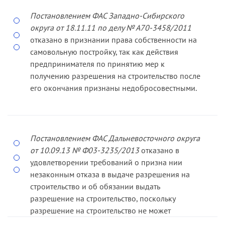
получением разрешения на строительство после
фактического возведения объекта.
Постановлением ФАС Западно­-Сибирского
округа от 18.11.11 по делу № А70-­3458/2011
отказано в признании права собственно­сти на
самовольную постройку, так как действия
предпринимателя по принятию мер к
получению разрешения на строительство после
его окончания признаны недобросовестными.
Постановлением ФАС Дальневосточного округа
от 10.09.13 № Ф03­-3235/2013
отказано в
удовлетворении требований о призна­ нии
незаконным отказа в выдаче разрешения на
строительство и об обязании выдать
разрешение на строительство, поскольку
разреше­ние на строительство не может
выдаваться в отношении здания, ко­торое уже