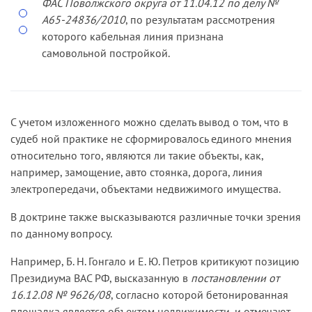
ФАС Поволж­ского округа от 11.04.12 по делу №
А65­-24836/2010
, по результатам рассмотрения
которого кабельная линия признана
самовольной постройкой.
С учетом изложенного можно сделать вывод о том, что в
судеб­ ной практике не сформировалось единого мнения
относительно того, являются ли такие объекты, как,
например, замощение, авто­ стоянка, дорога, линия
электропередачи, объектами недвижимого имущества.
В доктрине также высказываются различные точки зрения
по данному вопросу.
Например, Б. Н. Гонгало и Е. Ю. Петров критикуют позицию
Президиума ВАС РФ, высказанную в
постановлении от
16.12.08 № 9626/08
, согласно которой бетонированная
площадка является объектом недвижимости, и отмечают,