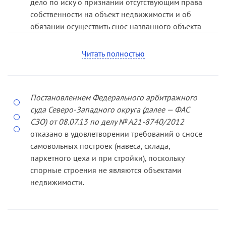
дело по иску о признании отсутствующим права
собственности на объект недви­жимости и об
обязании осуществить снос названного объекта
как самовольно возведенного. Президиум ВАС
РФ указал, что суду с учетом различной
Читать полностью
правовой оценки спорного объекта следовало
выяснить, обладает ли торговый павильон
признаками недвижимого имущества,
Постановлением Федерального арбитражного
предусмотренными статьей 130 ГК РФ.
суда Севе­ро­-Западного округа (далее — ФАС
СЗО) от 08.07.13 по делу № А21-­8740/2012
отказано в удовлетворении требований о сносе
самовольных построек (навеса, склада,
паркетного цеха и при­ стройки), поскольку
спорные строения не являются объектами
недвижимости.