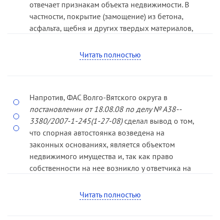
отвечает признакам объекта недвижимости. В
частности, покрытие (замо­щение) из бетона,
асфальта, щебня и других твердых материалов,
используемое для стоянки автомобилей,
обеспечивает чистую, ровную и твердую
Читать полностью
поверхность, но не обладает самостоятельными
полезными свойствами, а лишь улучшает
полезные свойства земель­ного участка, на
Напротив, ФАС Волго­-Вятского округа в
котором оно находится.
постановлении от 18.08.08 по делу № А38-­
3380/2007­-1­-245(1-­27­-08)
сделал вывод о том,
что спорная автостоянка возведена на
законных основани­ях, является объектом
недвижимого имущества и, так как право
собственности на нее возникло у ответчика на
основании сделки купли-­продажи, суд первой
инстанции правомерно отказал в удов­
Читать полностью
летворении исковых требований о сносе
самовольной постройки — автостоянки и о