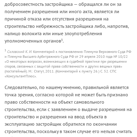
добросовестность застройщика — обращался ли он за
получением разрешения или иного акта, является ли
причиной отказа или отсутствия разрешения на
строительство небрежность застройщика либо, напротив,
налицо волокита или иные злоупотребления
уполномоченных органов
.
3
3
Скловский К. И.
Комментарий к постановлению Пленума Верховного Суда РФ
и Пленума Высшего Арбитражного Суда РФ от 29 апреля 2010 года № 10/22
«О некоторых вопросах, возникающих в судебной практике при разрешении
споров, связанных с защитой права собственности и других вещных прав»
(постатейный). М.: Статут, 2011. (Комментарий к пункту 26.) С. 52. СПС
«КонсультантПлюс».
Следовательно, по нашему мнению, правильной является
точка зрения, согласно которой не может быть признано
право собствен­ности на объект самовольного
строительства, если с заявлением о выдаче разрешения на
строительство и разрешения на ввод объекта в
эксплуатацию застройщик обратился по окончании
строительства, поскольку в таком случае его нельзя считать