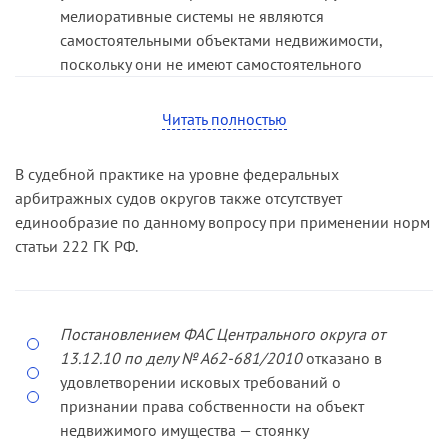
мелиоративные системы не являются
самостоятельными объектами недвижимо­сти,
поскольку они не имеют самостоятельного
функционального назначения, созданы
исключительно в целях улучшения качества
Читать полностью
земель и обслуживают только земельный
участок, на котором они расположены, поэтому
В судебной практике на уровне федеральных
являются его неотъемлемой частью и
арбитражных судов округов также отсутствует
применительно к статье 135 ГК РФ должны
единообразие по данному вопросу при применении норм
следовать судьбе этого земельного участка.
статьи 222 ГК РФ.
Постановлением ФАС Центрального округа от
13.12.10 по делу № А62­-681/2010
отказано в
удовлетворении исковых требо­ваний о
признании права собственности на объект
недвижимого имущества — стоянку