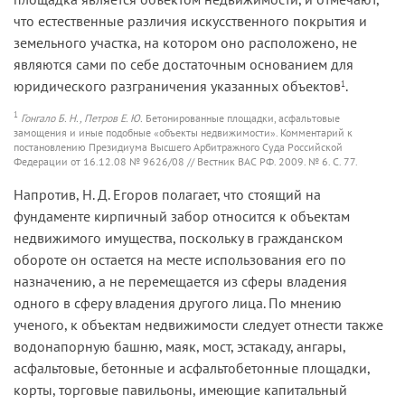
что естественные различия искусственного покрытия и
земельного участка, на котором оно расположено, не
являются сами по себе достаточным основанием для
юридического разграничения указанных объектов
.
1
1
Гонгало Б. Н., Петров Е. Ю.
Бетонированные площадки, асфальтовые
замощения и иные подобные «объекты недвижимости». Комментарий к
постановлению Президиума Высшего Арбитражного Суда Российской
Федерации от 16.12.08 № 9626/08 // Вестник ВАС РФ. 2009. № 6. С. 77.
Напротив, Н. Д. Егоров полагает, что стоящий на
фундаменте кирпичный забор относится к объектам
недвижимого имущества, поскольку в гражданском
обороте он остается на месте использо­вания его по
назначению, а не перемещается из сферы владения
одного в сферу владения другого лица. По мнению
ученого, к объ­ектам недвижимости следует отнести также
водонапорную башню, маяк, мост, эстакаду, ангары,
асфальтовые, бетонные и асфальто­бетонные площадки,
корты, торговые павильоны, имеющие капи­тальный