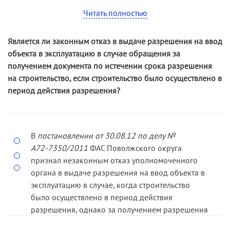
разрешения на строительство ввиду
Читать полностью
непредставления необходимых документов, в
том числе градостроительного плана участка, не
Является ли законным отказ в выдаче разрешения на ввод
оспорено.
объекта в эксплуатацию в случае обращения за
получением документа по истечении срока разрешения
на строительство, если строительство было осуществлено в
период действия разрешения?
В
постановлении от 30.08.12 по делу №
А72­-7350/2011
ФАС Поволжского округа
признал незаконным отказ уполномоченного
органа в выдаче разрешения на ввод объекта в
эксплуатацию в случае, когда строительство
было осуществлено в период действия
разрешения, однако за получением разрешения
на ввод объекта в эксплуатацию застройщик