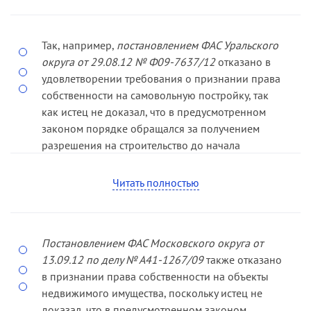
Так, например,
постановлением ФАС Уральского
округа от 29.08.12 № Ф09-­7637/12
отказано в
удовлетворении требования о признании права
собственности на самовольную постройку, так
как истец не доказал, что в предусмотренном
законом порядке обращался за получением
разрешения на строительство до начала
строительных работ или в период строительства,
но не получил со­ ответствующее разрешение по
Читать полностью
не зависящей от него причине.
Постановлением ФАС Московского округа от
13.09.12 по делу № А41-­1267/09
также отказано
в признании права собственности на объекты
недвижимого имущества, поскольку истец не
доказал, что в предусмотренном законом