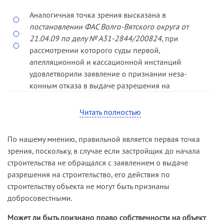
уполномоченный орган с заявлениями о выдаче
Аналогичная точка зрения высказана в
соответствующих разрешений на строительство
постановлении ФАС Волго-­Вятского округа от
и ввод объ­екта в эксплуатацию, дело по иску о
21.04.09 по делу № А31-­2844/2008­24
, при
признании права собственности на
рассмотрении которого суды первой,
самовольную постройку направлено на новое
апелляционной и касса­ционной инстанций
рассмотрение.
удовлетворили заявление о признании неза­
конным отказа в выдаче разрешения на
строительство, указав, что действующим
законодательством не предусмотрен отказ в
Читать полностью
выдаче разрешения на строительство по тому
основанию, что данный объ­ект уже построен и
По нашему мнению, правильной является первая точка
является самовольно возведенным строением;
зрения, поскольку, в случае если застройщик до начала
такой отказ не соответствует статье 51 ГрК РФ.
строительства не обращался с заявлением о выдаче
разрешения на строительство, его действия по
строительству объекта не могут быть признаны
добросовестными.
Может ли быть признано право собственности на объект