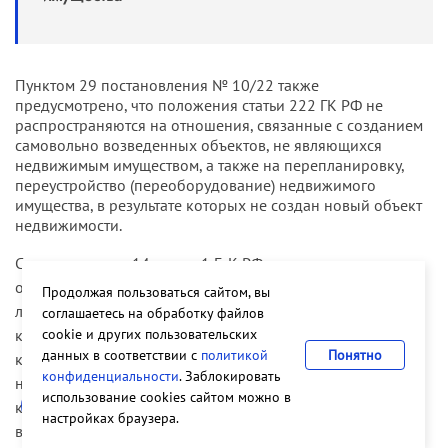
Пунктом 29 постановления № 10/22 также
предусмотрено, что положения статьи 222 ГК РФ не
распространяются на отношения, связанные с созданием
самовольно возведенных объектов, не яв­ляющихся
недвижимым имуществом, а также на перепланировку,
переустройство (переоборудование) недвижимого
имущества, в ре­зультате которых не создан новый объект
недвижимости.
Согласно пункту 14 статьи 1 ГрК РФ реконструкция
объектов капитального строительства (за исключением
Продолжая пользоваться сайтом, вы
линейных объек­тов) — изменение параметров объекта
соглашаетесь на обработку файлов
cookie и других пользовательских
капитального строительства, его частей (высоты,
данных в соответствии с
политикой
Понятно
количества этажей, площади, объема), в том числе
конфиденциальности
. Заблокировать
надстройка, перестройка, расширение объекта
использование cookies сайтом можно в
капитального строительства, а также замена и (или)
настройках браузера.
восстановление несущих строительных конструкций