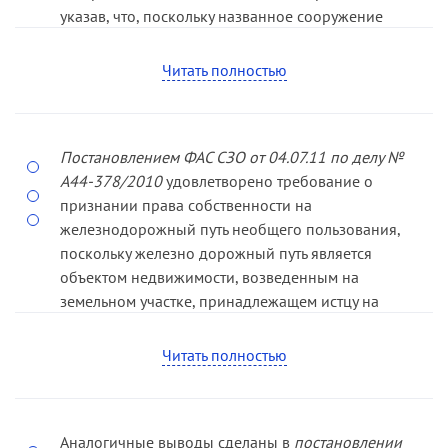
указав, что, поскольку названное сооружение
является объектом капитального строительства,
суд апелляционной инстанции пришел к
Читать полностью
правомерному выводу о наличии оснований для
применения положений статьи 222 ГК РФ.
Постановлением ФАС СЗО от 04.07.11 по делу №
А44­-378/2010
удовлетворено требование о
признании права собственности на
железнодорожный путь необщего пользования,
поскольку железно­ дорожный путь является
объектом недвижимости, возведенным на
земельном участке, принадлежащем истцу на
праве собственности, не создает угрозу жизни и
здоровью граждан и истец предприни­мал
Читать полностью
действия, направленные на согласование
строительства спор­ного объекта и получение
разрешения.
Аналогичные выводы сделаны в
постановлении