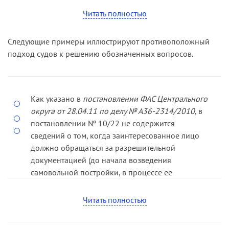
возведено без получения разрешительных
Читать полностью
документов.
Следующие примеры иллюстрируют противоположный
подход судов к решению обозначенных вопросов.
Как указано в
постановлении ФАС Центрального
округа от 28.04.11 по делу № А36-­2314/2010
, в
постановлении № 10/22 не содержится
сведений о том, когда заинтересованное лицо
должно обращаться за разрешительной
документацией (до начала возведе­ния
самовольной постройки, в процессе ее
возведения или после окончания строительства).
Поскольку в материалы дела представ­ лены
Читать полностью
доказательства, подтверждающие, что после
окончания строи­тельства истец обращался в