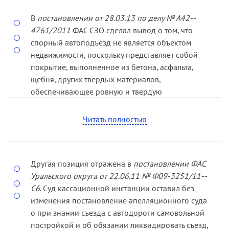
признании недействительным
В
постановлении от 28.03.13 по делу № А42-­
зарегистрированного права собственности.
4761/2011
ФАС СЗО сделал вывод о том, что
спорный автоподъезд не является объектом
недвижимости, поскольку представляет собой
покрытие, выполненное из бетона, асфальта,
щебня, других твердых материалов,
обеспечивающее ровную и твердую
поверхность. Данный объект не обладает
самостоятельными полезными свойствами, а
Читать полностью
лишь улучшает полезные свойства земельного
участка, на котором находится.
Другая позиция отражена в
постановлении ФАС
Уральского ок­руга от 22.06.11 № Ф09­-3251/11-­
С6
. Суд кассационной инстанции оставил без
изменения постановление апелляционного суда
о при­ знании съезда с автодороги самовольной
постройкой и об обязании ликвидировать съезд,