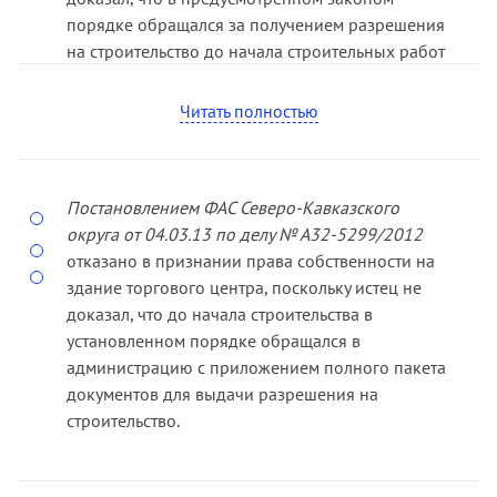
порядке обращался за получением разре­шения
на строительство до начала строительных работ
или в период строительства, но не получил его
по не зависящей от него причине. При этом суд
Читать полностью
кассационной инстанции обратил внимание на
то, что признание права собственности на
самовольную постройку в судеб­ ном порядке
Постановлением ФАС Северо­-Кавказского
представляет собой исключительный способ
округа от 04.03.13 по делу № А32-­5299/2012
введения объекта в гражданский оборот,
отказано в признании права собственности на
который подлежит применению в ситуации,
здание торгового центра, поскольку истец не
когда лицо действовало в полной мере законно
доказал, что до начала строительства в
и добро­ совестно, но по не зависящим от него
установленном порядке обращался в
причинам не смогло получить в установленном
администрацию с приложением полного пакета
законом порядке документы, обусловливающие
документов для выдачи разрешения на
за­конность возведения объекта капитального
строительство.
строительства. К таким обстоятельствам не могут
быть отнесены факты, свидетельствующие о
формальном обращении застройщика за