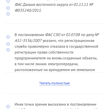
ФАС Дальне­ восточного округа от 01.11.11 №
Ф03­5240/2011
.
В
постановлении ФАС СЗО от 02.07.08 по делу №
А52­-3536/2007
указано, что регистрационная
служба правомерно отказала в госу­дарственной
регистрации права собственности
предпринимателя на вновь созданные объекты,
в том числе линию электропередачи,
расположенные на арендуемом им земельном
участке, поскольку данные объекты создавались
лишь как элементы благоустройства участка и не
Читать полностью
относятся к объектам недвижимого имущества,
права на которые подлежат государственной
регистрации.
Иная точка зрения высказана в
постановлении