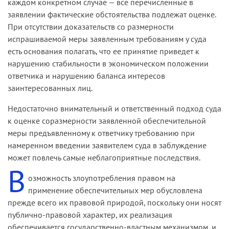
каждом кон­кретном случае — все перечисленные в
заявлении фактические обстоятельства подлежат оценке.
При отсутствии доказательств со­ размерности
испрашиваемой меры заявленным требованиям у суда
есть основания полагать, что ее принятие приведет к
нарушению стабильности в экономическом положении
ответчика и нарушению баланса интересов
заинтересованных лиц.
Недостаточно внимательный и ответственный подход суда
к оценке соразмерности заявленной обеспечительной
меры предъяв­ленному к ответчику требованию при
намеренном введении заяви­телем суда в заблуждение
может повлечь самые неблагоприятные последствия.
В
озможность злоупотребления правом на
применение обеспечи­тельных мер обусловлена
прежде всего их правовой природой, поскольку они носят
публично­-правовой характер, их реализация
обеспечивается государственно-­властным механизмом, и