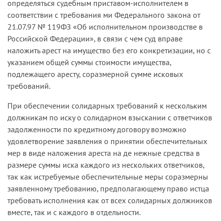
определять­ся судебным приставом-­исполнителем в
соответствии с требования­ ми Федерального закона от
21.07.97 № 119­ФЗ «Об исполнительном производстве в
Российской Федерации», в связи с чем суд вправе
наложить арест на имущество без его конкретизации, но с
ука­занием общей суммы стоимости имущества,
подлежащего аресту, соразмерной сумме исковых
требований.
При обеспечении солидарных требований к нескольким
должникам по иску о солидарном взыскании с ответчиков
задолженности по кредитному договору возможно
удовлетворение заявления о принятии обеспечительных
мер в виде наложения ареста на де­ нежные средства в
размере суммы иска каждого из нескольких от­ветчиков,
так как истребуемые обеспечительные меры соразмерны
заявленному требованию, предполагающему право истца
требовать исполнения как от всех солидарных должников
вместе, так и с каж­дого в отдельности.