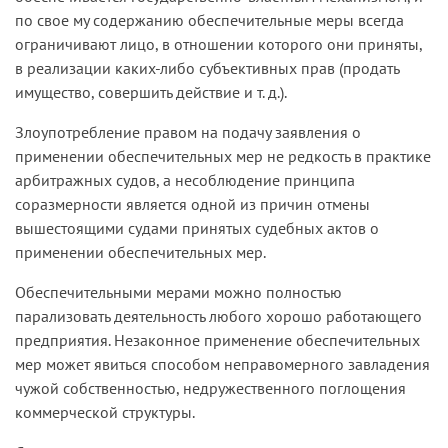
по свое­ му содержанию обеспечительные меры всегда
ограничивают лицо, в отношении которого они приняты,
в реализации каких­-либо субъ­ективных прав (продать
имущество, совершить действие и т. д.).
Злоупотребление правом на подачу заявления о
применении обеспечительных мер не редкость в практике
арбитражных су­дов, а несоблюдение принципа
соразмерности является одной из причин отмены
вышестоящими судами принятых судебных актов о
применении обеспечительных мер.
Обеспечительными мерами можно полностью
парализовать де­ятельность любого хорошо работающего
предприятия. Незаконное применение обеспечительных
мер может явиться способом непра­вомерного завладения
чужой собственностью, недружественного поглощения
коммерческой структуры.