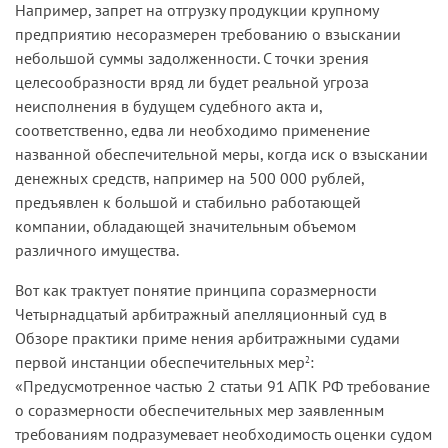
Например, запрет на отгрузку продукции крупному
предприятию несоразмерен требованию о взыскании
небольшой суммы задол­женности. С точки зрения
целесообразности вряд ли будет реальной угроза
неисполнения в будущем судебного акта и,
соответственно, едва ли необходимо применение
названной обеспечительной меры, когда иск о взыскании
денежных средств, например на 500 000 рублей,
предъявлен к большой и стабильно работающей
компании, облада­ющей значительным объемом
различного имущества.
Вот как трактует понятие принципа соразмерности
Четырнадца­тый арбитражный апелляционный суд в
Обзоре практики приме­ нения арбитражными судами
первой инстанции обеспечительных мер
:
2
«Предусмотренное частью 2 статьи 91 АПК РФ требование
о соразмерности обеспечительных мер заявленным
требованиям подразумевает необходимость оценки судом