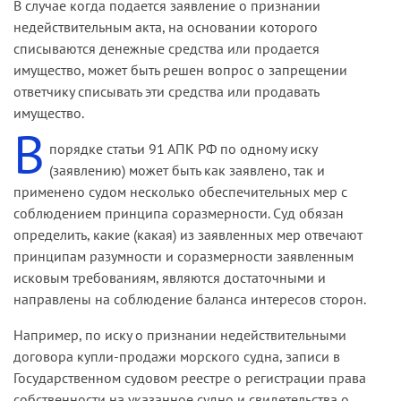
В случае когда подается заявление о признании
недействитель­ным акта, на основании которого
списываются денежные средства или продается
имущество, может быть решен вопрос о запрещении
ответчику списывать эти средства или продавать
имущество.
В
порядке статьи 91 АПК РФ по одному иску
(заявлению) может быть как заявлено, так и
применено судом несколько обеспечи­тельных мер с
соблюдением принципа соразмерности. Суд обязан
определить, какие (какая) из заявленных мер отвечают
принципам разумности и соразмерности заявленным
исковым требованиям, являются достаточными и
направлены на соблюдение баланса ин­тересов сторон.
Например, по иску о признании недействительными
договора купли­-продажи морского судна, записи в
Государственном судовом реестре о регистрации права
собственности на указанное судно и свидетельства о