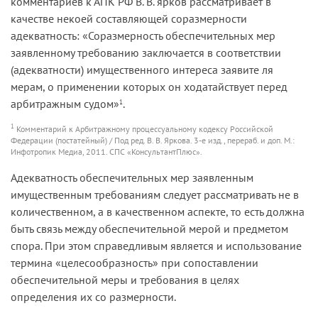
ком­ментариев к АПК РФ В. В. ярков рассматривает в
качестве некоей составляющей соразмерности
адекватность: «Соразмерность обеспечительных мер
заявленному требованию заключается в соответствии
(адекватности) имущественного интереса заявите­ ля
мерам, о применении которых он ходатайствует перед
арбит­ражным судом»
.
1
1
Комментарий к Арбитражному процессуальному кодексу Российской
Федерации (постатейный) / Под ред. В. В. Яркова. 3-е изд., перераб. и доп. М.:
Инфотропик Медиа, 2011. СПС «КонсультантПлюс».
Адекватность обеспечительных мер заявленным
имущественным требованиям следует рассматривать не в
количественном, а в каче­ственном аспекте, то есть должна
быть связь между обеспечитель­ной мерой и предметом
спора. При этом справедливым является и использование
термина «целесообразность» при сопоставлении
обеспечительной меры и требования в целях
определения их со­ размерности.