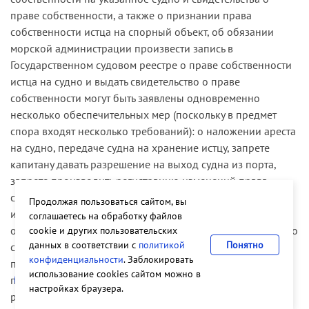
праве собственности, а также о признании права
собственности истца на спорный объект, об обязании
морской ад­министрации произвести запись в
Государственном судовом реестре о праве собственности
истца на судно и выдать свидетельство о праве
собственности могут быть заявлены одновременно
несколько обеспечительных мер (поскольку в предмет
спора входят несколь­ко требований): о наложении ареста
на судно, передаче судна на хранение истцу, запрете
капитану давать разрешение на выход судна из порта,
запрете производить регистрацию изменений права
собственности на судно и производить записи об
Продолжая пользоваться сайтом, вы
изменении порта регистрации судна. Поскольку
соглашаетесь на обработку файлов
обеспечительные меры заявляются в отношении морского
cookie и других пользовательских
данных в соответствии с
политикой
Понятно
судна, то достаточными и соразмерными могут быть
конфиденциальности
. Заблокировать
признаны арест судна и запрет морской администрации
использование cookies сайтом можно в
производить записи, изменяющие существующие
настройках браузера.
регистрационные данные на судно.