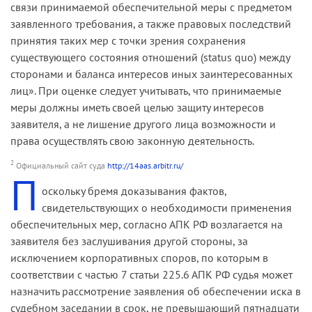
связи принимаемой обеспечительной меры с предметом
заявленного требования, а также правовых последствий
принятия таких мер с точки зрения сохранения
существующего состояния отношений (status quo) между
сторонами и баланса интересов иных заинтересованных
лиц». При оценке следует учитывать, что принимаемые
меры долж­ны иметь своей целью защиту интересов
заявителя, а не лишение другого лица возможности и
права осуществлять свою законную деятельность.
2
Официальный сайт суда
http://14aas.arbitr.ru/
П
оскольку бремя доказывания фактов,
свидетельствующих о необходимости применения
обеспечительных мер, согласно АПК РФ возлагается на
заявителя без заслушива­ния другой стороны, за
исключением корпоративных споров, по которым в
соответствии с частью 7 ста­тьи 225.6 АПК РФ судья может
назначить рассмот­рение заявления об обеспечении иска в
судебном заседании в срок, не превышающий пятнадцати