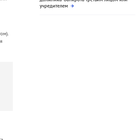
учредителем
ом).
ия
а.