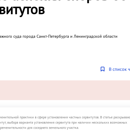
витутов
ажного суда города Санкт-Петербурга и Ленинградской области
В список 
нительной практики в сфере установления частных сервитутов. В статье раскрываю
итут, выбора варианта установления сервитута при наличии нескольких возможных
ременительности для соседнего земельного участка.