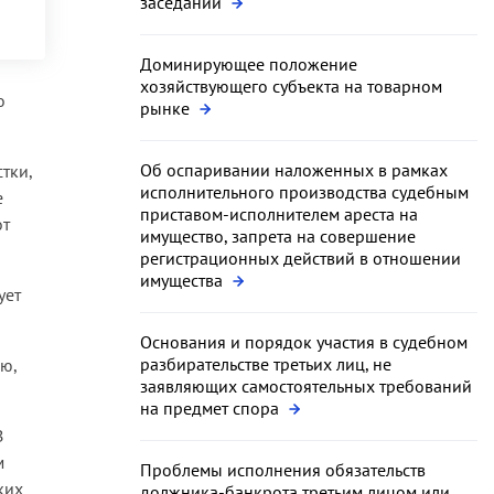
заседании
Доминирующее положение
хозяйствующего субъекта на товарном
о
рынке
Об оспаривании наложенных в рамках
тки,
исполнительного производства судебным
е
приставом-исполнителем ареста на
от
имущество, запрета на совершение
регистрационных действий в отношении
имущества
ует
Основания и порядок участия в судебном
разбирательстве третьих лиц, не
ю,
заявляющих самостоятельных требований
на предмет спора
В
м
Проблемы исполнения обязательств
ких
должника-банкрота третьим лицом или