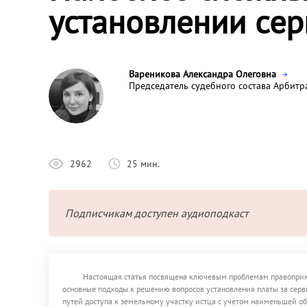
установлении сер
Вареникова Александра Олеговна
Председатель судебного состава Арбитр
2962
25 мин.
Подписчикам доступен аудиоподкаст
Настоящая статья посвящена ключевым проблемам правоприме
основные подходы к решению вопросов установления платы за серв
путей доступа к земельному участку истца с учетом наименьшей об