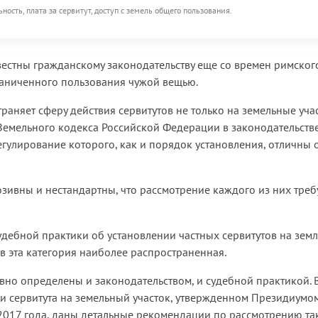
ость, плата за сервитут, доступ с земель общего пользования.
звестны гражданскому законодательству еще со времен римског
аниченного пользования чужой вещью.
аняет сферу действия сервитутов не только на земельные учас
 Земельного кодекса Российской Федерации в законодательств
гулирование которого, как и порядок установления, отличны 
зивны и нестандартны, что рассмотрение каждого из них треб
удебной практики об установлении частных сервитутов на земл
ов эта категория наиболее распространенная.
вно определены и законодательством, и судебной практикой. 
и сервитута на земельный участок, утвержденном Президиумо
2017 года, даны детальные рекомендации по рассмотрению та