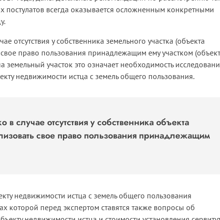
х постулатов всегда оказывается осложненным конкретными
у.
учае отсутствия у собственника земельного участка (объекта
свое право пользования принадлежащим ему участком (объект
на земельный участок это означает необходимость исследован
ъекту недвижимости истца с земель общего пользования.
о в случае отсутствия у собственника объекта
лизовать свое право пользования принадлежащим
екту недвижимости истца с земель общего пользования
ах которой перед экспертом ставятся также вопросы об
ъекту недвижимости истца и стоимости установления сервитут