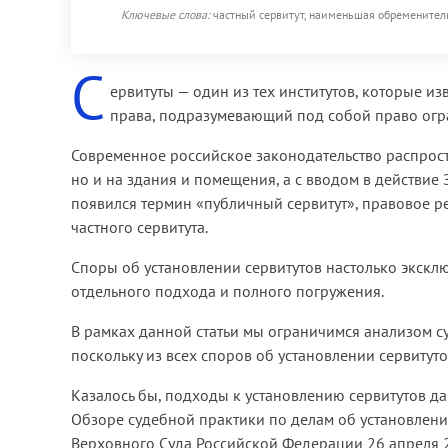
Ключевые слова:
частный сервитут, наименьшая обременительн
С
ервитуты — один из тех институтов, которые и
права, подразумевающий под собой право огр
Современное российское законодательство распростр
но и на здания и помещения, а с вводом в действие
появился термин «публичный сервитут», правовое ре
частного сервитута.
Споры об установлении сервитутов настолько эксклю
отдельного подхода и полного погружения.
В рамках данной статьи мы ограничимся анализом с
поскольку из всех споров об установлении сервитут
Казалось бы, подходы к установлению сервитутов да
Обзоре судебной практики по делам об установлени
Верховного Суда Российской Федерации 26 апреля 