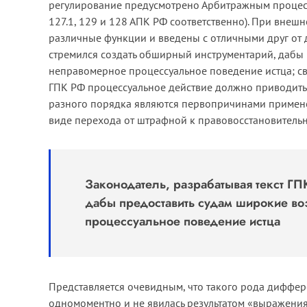
регулирование предусмотрено Арбитражным процесс
127.1, 129 и 128 АПК РФ соответственно). При внеш
различные функции и введены с отличными друг от д
стремился создать обширный инструментарий, дабы
неправомерное процессуальное поведение истца; свя
ГПК РФ процессуальное действие должно приводит
разного порядка являются первопричинами применен
виде перехода от штрафной к правовосстановитель
Законодатель, разрабатывая текст Г
дабы предоставить судам широкие во
процессуальное поведение истца
Представляется очевидным, что такого рода диффе
одномоментно и не явилась результатом «выражени