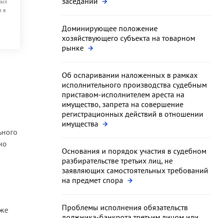
заседании
ных
я в
Доминирующее положение
хозяйствующего субъекта на товарном
рынке
Об оспаривании наложенных в рамках
исполнительного производства судебным
приставом-исполнителем ареста на
имущество, запрета на совершение
регистрационных действий в отношении
имущества
ьного
но
Основания и порядок участия в судебном
разбирательстве третьих лиц, не
заявляющих самостоятельных требований
на предмет спора
Проблемы исполнения обязательств
 же
должника-банкрота третьим лицом или