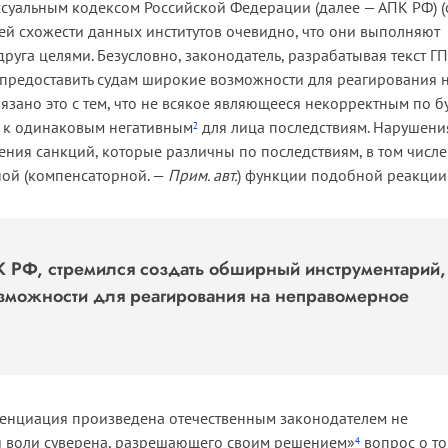
уальным кодексом Российской Федерации (далее — АПК РФ) (
ней схожести данных институтов очевидно, что они выполняют
руга целями. Безусловно, законодатель, разрабатывая текст Г
 предоставить судам широкие возможности для реагирования 
зано это с тем, что не всякое являющееся некорректным по б
ь к одинаковым негативным
для лица последствиям. Нарушени
2
ия санкций, которые различны по последствиям, в том числе
ной (компенсаторной. —
Прим. авт.
) функции подобной реакции
ПК РФ, стремился создать обширный инструментарий,
зможности для реагирования на неправомерное
ренциация произведена отечественным законодателем не
я воли суверена, разрешающего своим решением»
вопрос о то
4