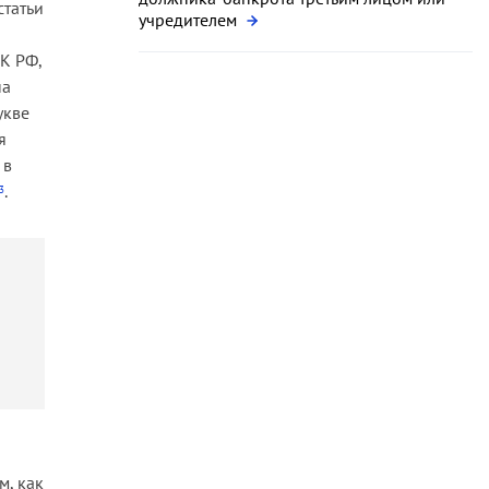
статьи
учредителем
ПК РФ,
на
укве
я
 в
.
3
м, как