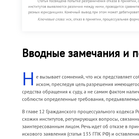
Статья посвящена попытке разграничения отказа в принятии,
институтов выявляются различия между ними, проводится сравните
разных юрисдикциях. Конечный вывод при этом может дебатироват
Ключевые слова:
иск, отказ в принятии, процессуальная форм
Вводные замечания и п
Н
е вызывает сомнений, что иск представляет с
иском, преследуя цель разрешения имеющегося
средства обращения к суду, а не самим фактом нали
соблюсти определенные требования, предъявляемые
В главе 12 Гражданского процессуального кодекса 
схожих институтов, регулирующих вопросы, связан
заинтересованным лицом. Речь идет об отказе в при
искового заявления (статья 135 ГПК РФ) и оставлени