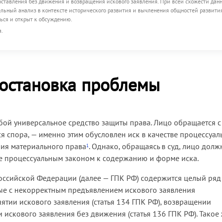
 оставления без движения и возвращения искового заявления. При всей схожести дан
льный анализ в контексте исторического развития и вычленения общностей развити
ься и открыт к обсуждению.
а.
остановка проблемы
обой универсальное средство защиты права. Лицо обращается с
 спора, — именно этим обусловлен иск в качестве процессуал
чия материального права
. Однако, обращаясь в суд, лицо долж
1
 процессуальным законом к содержанию и форме иска.
Российской Федерации (далее — ГПК РФ) содержится целый ряд
ные с некорректным предъявлением искового заявления
нятии искового заявления (статья 134 ГПК РФ), возвращении
и искового заявления без движения (статья 136 ГПК РФ). Такое