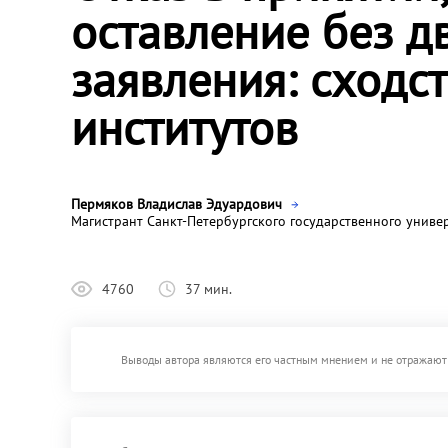
оставление без д
заявления: сходс
институтов
Пермяков Владислав Эдуардович
Магистрант Санкт-Петербургского государственного униве
4760
37 мин.
Выводы автора являются его частным мнением и не отражают