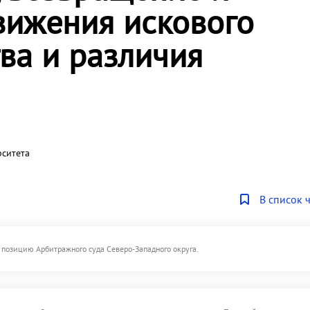
вижения искового
тва и различия
рситета
В список 
 позицию Арбитражного суда Северо-Западного округа.