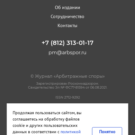
Об издании
Сотрудничество
Контакты
+7 (812) 313-01-17
pm@arbspor.ru
© Журнал «Арбитражные споры»
Зарегистрирован Роскомнадзором.
Свидетельство Эл № ФС77-81594 от 06.08.2021.
ISSN 2712-9292
Политика конфиденциальности
Продолжая пользоваться сайтом, вы
Пользовательское соглашение
Правила использования материалов сайта
соглашаетесь на обработку файлов
cookie и других пользовательских
данных в соответствии с
политикой
Понятно
Сделано в
Cetera