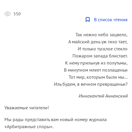
550
В список чтения
Так нежно небо зацвело,
А майский день уж тихо тает,
И только тусклое стекло
Пожаром запада блистает.
К нему прильнув из полутьмы,
В минутном млеет позлащеньи
Тот мир, которым были мы...
Иль будем, в вечном превращеньи?
Иннокентий Анненский
Уважаемые читатели!
Мы рады представить вам новый номер журнала
«Арбитражные споры».