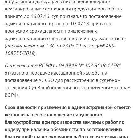
до указанной даты, а решение о недостоверном
декларировании соответствия продукции могло быть
принято до 16.02.16, суд признал, что постановление
административного органа от 02.07.18 принято с
пропуском срока давности привлечения к
административной ответственности и подлежит отмене
(
постановление АС СЗО от 23.05.19 по делу № А56-
108533/2018
).
Определением ВС РФ от 04.09.19 № 307-ЭС19-14391
отказано в передаче кассационной жалобы на
постановление АС СЗО для рассмотрения в судебном
заседании Судебной коллегии по экономическим спорам
ВС РФ.
Срок давности привлечения к административной ответст­
венности за невосстановление нарушенного
благоустройства при производстве земляных работ по
ордеру при наличии обязанности по восстановлению
благоустройства до окон­чания работ следует исчислять с