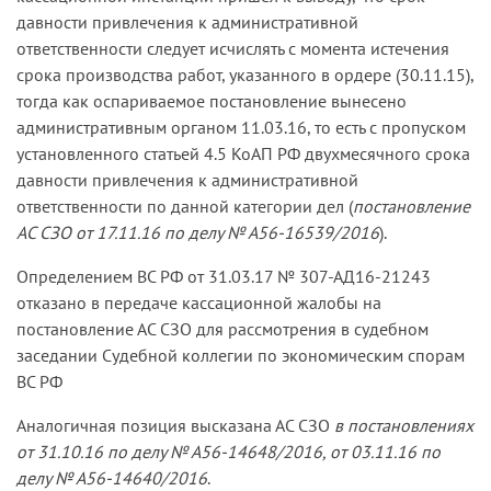
давности привлечения к административной
ответственности следует исчислять с момента истечения
срока производства работ, указанного в ордере (30.11.15),
тогда как оспариваемое постановление вынесено
административным органом 11.03.16, то есть с пропуском
установленного статьей 4.5 КоАП РФ двухмесячного срока
давности привлечения к административной
ответственности по данной категории дел (
постановление
АС СЗО от 17.11.16 по делу № А56-16539/2016
).
Определением ВС РФ от 31.03.17 № 307-АД16-21243
отказано в передаче кассационной жалобы на
постановление АС СЗО для рассмотрения в судебном
заседании Судебной коллегии по экономическим спорам
ВС РФ
Аналогичная позиция высказана АС СЗО
в постановлениях
от 31.10.16 по делу № А56-14648/2016, от 03.11.16 по
делу № А56-14640/2016
.