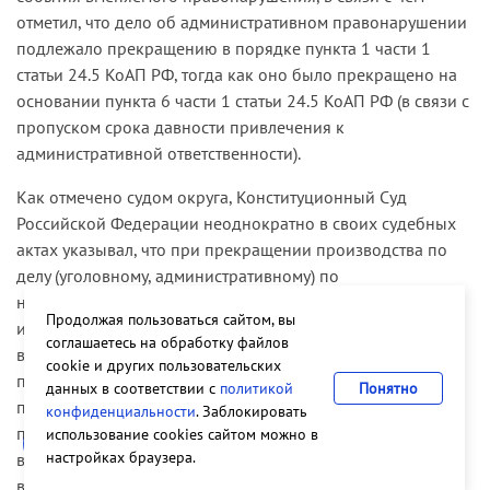
отметил, что дело об административном правонарушении
подлежало прекращению в порядке пункта 1 части 1
статьи 24.5 КоАП РФ, тогда как оно было прекращено на
основании пункта 6 части 1 статьи 24.5 КоАП РФ (в связи с
пропуском срока давности привлечения к
административной ответственности).
Как отмечено судом округа, Конституционный Суд
Российской Федерации неоднократно в своих судебных
актах указывал, что при прекращении производства по
делу (уголовному, административному) по
нереабилитирующим основаниям лицо, которому
Продолжая пользоваться сайтом, вы
инкриминируется противоправное деяние, должно иметь
соглашаетесь на обработку файлов
возможность путем обращения в суд реализовать свое
cookie и других пользовательских
право на судебную защиту, а суд в свою очередь —
данных в соответствии с
политикой
Понятно
проверить и оценить законность и обоснованность
конфиденциальности
. Заблокировать
принятых по делу решений, в которых зафиксированы
использование cookies сайтом можно в
настройках браузера.
выдвинутые в отношении лица подозрение, обвинение, и
в случае установления фактов, подтверждающих