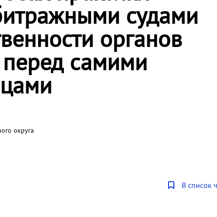
битражными судами
твенности органов
 перед самими
ицами
ого округа
В список 