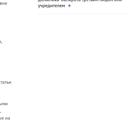
овне
учредителем
о
,
татьи
ными
,
ые на