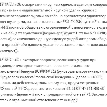
6.18 № 27 «Об оспаривании крупных сделок и сделок, в соверш
 о признании недействительной крупной сделки, сделки с
елка не оспаривалась, сами по себе не препятствуют удовлетво
ству лицами, названными в статье 53.1 ГК РФ, пункте 5 стать
 44 Закона об обществах с ограниченной ответственностью, а 
из общества участника (акционера) (пункт 1 статьи 67 ГК РФ, 
ностью), заключившего данную сделку в ущерб интересам обще
ого органа) либо давшего указание ее заключить или голосова
ионеров));
.15 № 21 «О некоторых вопросах, возникших у судов при
руководителя организации и членов коллегиального
тановление Пленума ВС РФ № 21) (руководитель организации, в
7 Трудового кодекса Российской Федерации (далее — ТК РФ)
новными действиями, только в случаях, предусмотренных
Ф, статьей 25 Федерального закона от 14.11.02 № 161-ФЗ «О
иятиях» (далее — Закон о предприятиях), статьей 71 Закона 
твах с ограниченной ответственностью и др.).