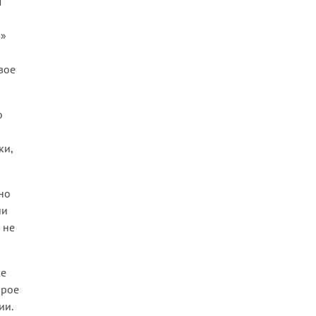
м
и»
вое
о
ки,
но
ии
 не
же
орое
ии.