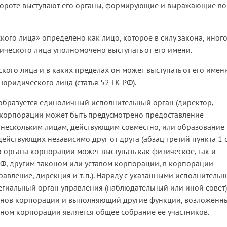
обороте выступают его органы, формирующие и выражающие в
кого лица» определено как лицо, которое в силу закона, иног
ического лица уполномочено выступать от его имени.
ого лица и в каких пределах он может выступать от его имени
ридического лица (статья 52 ГК РФ).
) образуется единоличный исполнительный орган (директор,
вом корпорации может быть предусмотрено предоставление
нескольким лицам, действующим совместно, или образование
йствующих независимо друг от друга (абзац третий пункта 1 с
о органа корпорации может выступать как физическое, так и
РФ, другим законом или уставом корпорации, в корпорации
авление, дирекция и т. п.). Наряду с указанными исполнитель
гиальный орган управления (наблюдательный или иной совет)
анов корпорации и выполняющий другие функции, возложенн
ном корпорации является общее собрание ее участников.