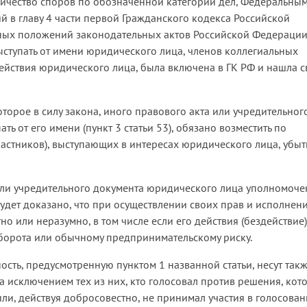
личество споров по обозначенной категории дел, Федеральны
 в главу 4 части первой Гражданского кодекса Российской
ных положений законодательных актов Российской Федераци
ыступать от имени юридического лица, членов коллегиальных
йствия юридического лица, была включена в ГК РФ и нашла с
которое в силу закона, иного правового акта или учредительног
 от его имени (пункт 3 статьи 53), обязано возместить по
астников), выступающих в интересах юридического лица, убыт
а или учредительного документа юридического лица уполномоче
и будет доказано, что при осуществлении своих прав и исполнен
о или неразумно, в том числе если его действия (бездействие)
борота или обычному предпринимательскому риску.
ность, предусмотренную пунктом 1 названной статьи, несут так
 исключением тех из них, кто голосовал против решения, кот
и, действуя добросовестно, не принимал участия в голосован