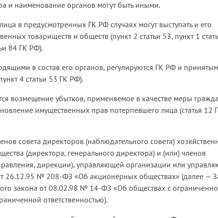
а и наименование органов могут быть иными.
лица в предусмотренных ГК РФ случаях могут выступать и его
енных товариществ и обществ (пункт 2 статьи 53, пункт 1 стат
тьи 84 ГК РФ).
ящими в состав его органов, регулируются ГК РФ и принятым
ункт 4 статьи 53 ГК РФ).
тся возмещение убытков, применяемое в качестве меры гражд
ановление имущественных прав потерпевшего лица (статья 12 
енов совета директоров (наблюдательного совета) хозяйствен
ества (директора, генерального директора) и (или) членов
(правления, дирекции), управляющей организации или управл
от 26.12.95 № 208-ФЗ «Об акционерных обществах» (далее — 
ного закона от 08.02.98 № 14-ФЗ «Об обществах с ограниченн
граниченной ответственностью).