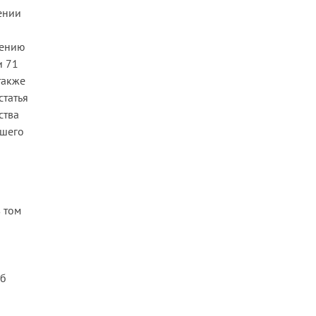
ении
рению
и 71
также
статья
ства
вшего
 том
об