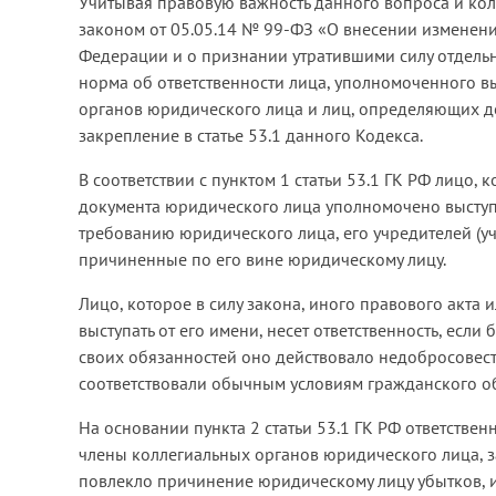
Учитывая правовую важность данного вопроса и ко
законом от 05.05.14 № 99-ФЗ «О внесении изменений
Федерации и о признании утратившими силу отдель
норма об ответственности лица, уполномоченного в
органов юридического лица и лиц, определяющих де
закрепление в статье 53.1 данного Кодекса.
В соответствии с пунктом 1 статьи 53.1 ГК РФ лицо, 
документа юридического лица уполномочено выступать
требованию юридического лица, его учредителей (уч
причиненные по его вине юридическому лицу.
Лицо, которое в силу закона, иного правового акт
выступать от его имени, несет ответственность, есл
своих обязанностей оно действовало недобросовестн
соответствовали обычным условиям гражданского о
На основании пункта 2 статьи 53.1 ГК РФ ответствен
члены коллегиальных органов юридического лица, за
повлекло причинение юридическому лицу убытков, ил