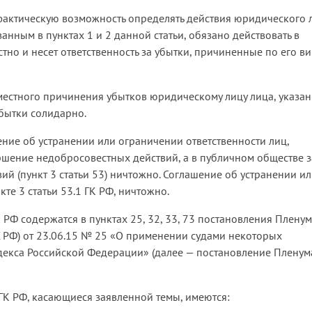
 фактическую возможность определять действия юридического 
ванным в пунктах 1 и 2 данной статьи, обязано действовать в
но и несет ответственность за убытки, причиненные по его в
овместного причинения убытков юридическому лицу лица, указа
убытки солидарно.
шение об устранении или ограничении ответственности лиц,
вершение недобросовестных действий, а в публичном обществе з
й (пункт 3 статьи 53) ничтожно. Соглашение об устранении и
те 3 статьи 53.1 ГК РФ, ничтожно.
 РФ содержатся в пунктах 25, 32, 33, 73 постановления Плену
 РФ) от 23.06.15 № 25 «О применении судами некоторых
декса Российской Федерации» (далее — постановление Пленум
 ГК РФ, касающиеся заявленной темы, имеются: