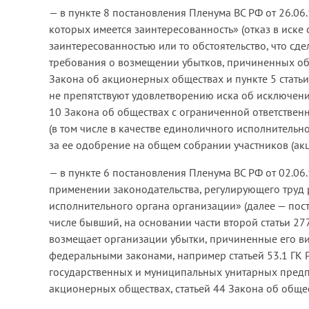
— в пункте 8 постановления Пленума ВС РФ от 26.0
которых имеется заинтересованность» (отказ в иске
заинтересованностью или то обстоятельство, что сд
требования о возмещении убытков, причиненных обще
Закона об акционерных обществах и пункте 5 статьи
не препятствуют удовлетворению иска об исключении 
10 Закона об обществах с ограниченной ответствен
(в том числе в качестве единоличного исполнительн
за ее одобрение на общем собрании участников (акц
— в пункте 6 постановления Пленума ВС РФ от 02.06
применении законодательства, регулирующего труд 
исполнительного органа организации» (далее — пос
числе бывший, на основании части второй статьи 27
возмещает организации убытки, причиненные его ви
федеральными законами, например статьей 53.1 ГК Р
государственных и муниципальных унитарных предпр
акционерных обществах, статьей 44 Закона об общес