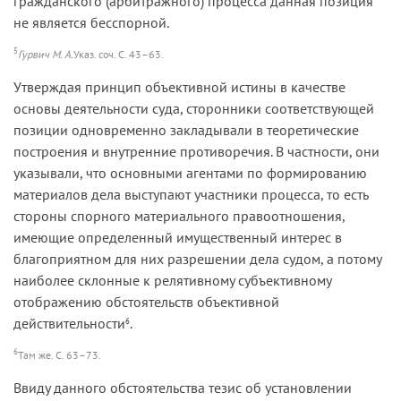
гражданского (арбитражного) процесса данная позиция
не является бесспорной.
5
Гурвич М. А.
Указ. соч. С. 43–63.
Утверждая принцип объективной истины в качестве
основы деятельности суда, сторонники соответствующей
позиции одновременно закладывали в теоретические
построения и внутренние противоречия. В частности, они
указывали, что основными агентами по формированию
материалов дела выступают участники процесса, то есть
стороны спорного материального правоотношения,
имеющие определенный имущественный интерес в
благоприятном для них разрешении дела судом, а потому
наиболее склонные к релятивному субъективному
отображению обстоятельств объективной
действительности
.
6
6
Там же. С. 63–73.
Ввиду данного обстоятельства тезис об установлении