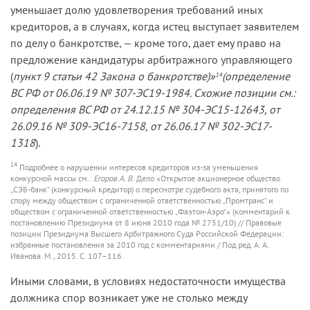
уменьшает долю удовлетворения требований иных
кредиторов, а в случаях, когда истец выступает заявителем
по делу о банкротстве, — кроме того, дает ему право на
предложение кандидатуры арбитражного управляющего
(
пункт 9 статьи 42 Закона о банкротстве)»
(определение
14
ВС РФ от 06.06.19 № 307-ЭС19-1984. Схожие позиции см.:
определения ВС РФ от 24.12.15 № 304-ЭС15-12643, от
26.09.16 № 309-ЭС16-7158, от 26.06.17 № 302-ЭС17-
1318
).
14
Подробнее о нарушении интересов кредиторов из-за уменьшения
конкурсной массы см.:
Егоров А. В.
Дело «Открытое акционерное общество
„СЭБ-банк“ (конкурсный кредитор) о пересмотре судебного акта, принятого по
спору между обществом с ограниченной ответственностью „Промтранс“ и
обществом с ограниченной ответственностью „Фаэтон-Аэро“» (комментарий к
постановлению Президиума от 8 июня 2010 года № 2751/10) // Правовые
позиции Президиума Высшего Арбитражного Суда Российской Федерации:
избранные постановления за 2010 год с комментариями / Под ред. А. А.
Иванова. М., 2015. С. 107–116.
Иными словами, в условиях недостаточности имущества
должника спор возникает уже не столько между