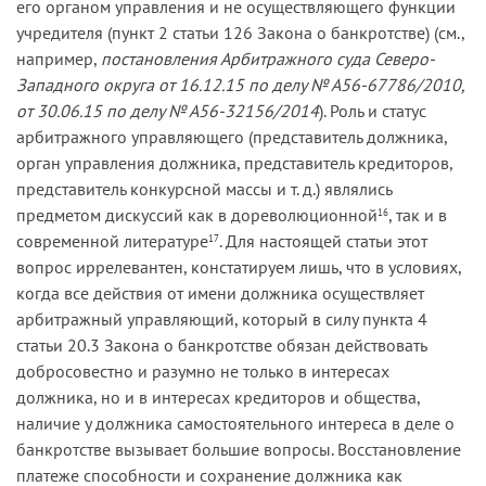
его органом управления и не осуществляющего функции
учредителя (пункт 2 статьи 126 Закона о банкротстве) (см.,
например,
постановления Арбитражного суда Северо-
Западного округа от 16.12.15 по делу № А56-67786/2010,
от 30.06.15 по делу № А56-32156/2014
). Роль и статус
арбитражного управляющего (представитель должника,
орган управления должника, представитель кредиторов,
представитель конкурсной массы и т. д.) являлись
предметом дискуссий как в дореволюционной
, так и в
16
современной литературе
. Для настоящей статьи этот
17
вопрос иррелевантен, констатируем лишь, что в условиях,
когда все действия от имени должника осуществляет
арбитражный управляющий, который в силу пункта 4
статьи 20.3 Закона о банкротстве обязан действовать
добросовестно и разумно не только в интересах
должника, но и в интересах кредиторов и общества,
наличие у должника самостоятельного интереса в деле о
банкротстве вызывает большие вопросы. Восстановление
платеже способности и сохранение должника как