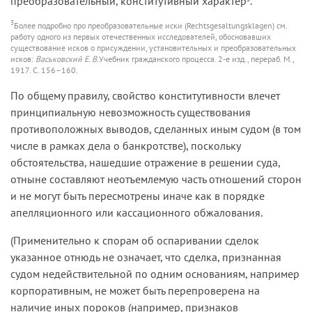
преобразовательный, конститутивный характер
.
3
Более подробно про преобразовательные иски (Rechtsgesaltungsklagen) см.
работу одного из первых отечественных исследователей, обосновавших
существование исков о присуждении, установительных и преобразовательных
исков:
Васьковский Е. В.
Учебник гражданского процесса. 2-е изд., перераб. М.,
1917. С. 156–160.
По общему правилу, свойство конститутивности влечет
принципиальную невозможность существования
противоположных выводов, сделанных иным судом (в том
числе в рамках дела о банкротстве), поскольку
обстоятельства, нашедшие отражение в решении суда,
отныне составляют неотъемлемую часть отношений сторон
и не могут быть пересмотрены иначе как в порядке
апелляционного или кассационного обжалования.
(Применительно к спорам об оспаривании сделок
указанное отнюдь не означает, что сделка, признанная
судом недействительной по одним основаниям, например
корпоративным, не может быть перепроверена на
наличие иных пороков (например, признаков