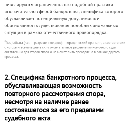
нивелируются ограниченностью подобной практики
исключительно сферой банкротства, специфика которого
обуславливает потенциальную допустимость и
обоснованность существования подобных аномальных
ситуаций в рамках отечественного правопорядка.
8
Res judicata (лат. — разрешенное дело) — юридический принцип, в соответствии
с которым вступившее в силу окончательное решение полномочного суда
обязательно для сторон спора и не может быть преодолено в рамках другого
процесса.
2. Специфика банкротного процесса,
обуславливающая возможность
повторного рассмотрения спора,
несмотря на наличие ранее
состоявшегося за его пределами
судебного акта