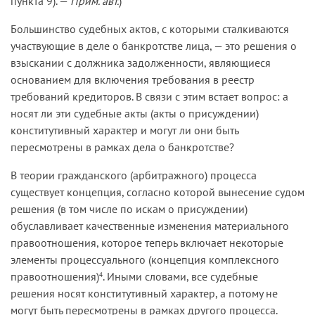
пункта 9). —
Прим. авт.
)
Большинство судебных актов, с которыми сталкиваются
участвующие в деле о банкротстве лица, — это решения о
взыскании с должника задолженности, являющиеся
основанием для включения требования в реестр
требований кредиторов. В связи с этим встает вопрос: а
носят ли эти судебные акты (акты о присуждении)
конститутивный характер и могут ли они быть
пересмотрены в рамках дела о банкротстве?
В теории гражданского (арбитражного) процесса
существует концепция, согласно которой вынесение судом
решения (в том числе по искам о присуждении)
обуславливает качественные изменения материального
правоотношения, которое теперь включает некоторые
элементы процессуального (концепция комплексного
правоотношения)
. Иными словами, все судебные
4
решения носят конститутивный характер, а потому не
могут быть пересмотрены в рамках другого процесса.