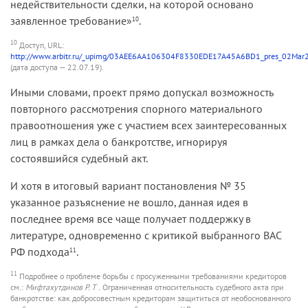
недействительности сделки, на которой основано
заявленное требование»
.
10
10
Доступ, URL:
http://www.arbitr.ru/_upimg/03AEE6AA106304F8330EDE17A45A6BD1_pres_02Mar2
(дата доступа — 22.07.19).
Иными словами, проект прямо допускал возможность
повторного рассмотрения спорного материального
правоотношения уже с участием всех заинтересованных
лиц в рамках дела о банкротстве, игнорируя
состоявшийся судебный акт.
И хотя в итоговый вариант постановления № 35
указанное разъяснение не вошло, данная идея в
последнее время все чаще получает поддержку в
литературе, одновременно с критикой выбранного ВАС
РФ подхода
.
11
11
Подробнее о проблеме борьбы с просуженными требованиями кредиторов
см.:
Мифтахутдинов Р. Т .
Ограниченная относительность судебного акта при
банкротстве: как добросовестным кредиторам защититься от необоснованного