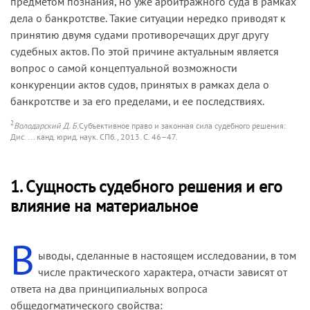
предметом познания, но уже арбитражного суда в рамках
дела о банкротстве. Такие ситуации нередко приводят к
принятию двумя судами противоречащих друг другу
судебных актов. По этой причине актуальным является
вопрос о самой концептуальной возможности
конкуренции актов судов, принятых в рамках дела о
банкротстве и за его пределами, и ее последствиях.
2
Володарский Д. Б.
Субъективное право и законная сила судебного решения:
Дис. ... канд. юрид. наук. СПб., 2013. С. 46–47.
1. Сущность судебного решения и его
влияние на материальное
В
ыводы, сделанные в настоящем исследовании, в том
числе практического характера, отчасти зависят от
ответа на два принципиальных вопроса
общедогматического свойства: