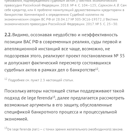
требования, подтвержденного судебным актом // Вестник экономического
правосудия Российской Федерации. 2018. № 4. С. 104–125;
Саркисян А. В.
Сам
себе кредитор, или К проблеме манипуляций дружественными кредиторами в
банкротстве. Комментарий к определению Судебной коллегии по
экономическим спорам ВС РФ от 28.04.17 № 305-ЭС16-19572 // Вестник
экономического правосудия Российской Федерации. 2017. № 5. С. 25–30.
2.2.
Видимо, осознавая неудобство и неэффективность
позиции ВАС РФ в современных реалиях, суды первой и
апелляционной инстанций все чаще, возможно, не
подозревая этого, реализуют проект постановления № 35
и допускают фактический пересмотр состоявшихся
судебных актов в рамках дел о банкротстве
.
12
12
Подробнее см. пункт 2.3 настоящей статьи.
Поскольку авторы настоящей статьи поддерживают такой
подход de lege ferenda
, далее предлагается рассмотреть
13
возможные аргументы в его защиту, обусловленные
спецификой банкротного процесса и процессуальной
экономией.
13
De lege ferenda (лат.) — с точки зрения желательного (необходимого) закона.