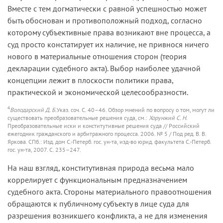
Вместе с тем догматически с равной успешностью может
быть обоснован и противоположный подход, согласно
которому субъективные права возникают вне процесса, а
суд просто констатирует их наличие, не привнося ничего
нового в материальные отношения сторон (теория
декларации судебного акта). Выбор наиболее удачной
концепции лежит в плоскости политики права,
практической и экономической целесообразности.
4
Володарский Д. Б.
Указ. соч. С. 40–46. Обзор мнений по вопросу о том, могут ли
существовать преобразовательные решения суда, см.:
Хорунжий С. Н.
Преобразовательные иски и конститутивные решения суда // Российский
ежегодник гражданского и арбитражного процесса. 2006. № 5 / Под ред. В. В.
Яркова. СПб.: Изд. дом С.-Петерб. гос. ун-та, изд-во юрид. факультета С.-Петерб.
гос. ун-та, 2007. С. 235–247.
На наш взгляд, конститутивная природа весьма мало
коррелирует с функциональным предназначением
судебного акта. Стороны материального правоотношения
обращаются к публичному субъекту в лице суда для
разрешения возникшего конфликта, а не для изменения