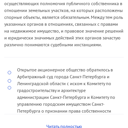
и обязанностей законного пользователя таким
осуществляющих полномочия публичного собственника в
предоставлен истцу во временное пользование
земельным участком. Разрешение вопроса о
отношении земельных участков, на которых расположены
на три года.
праве собственности на самовольную постройку
спорные объекты, является обязательным. Между тем роль
без участия законного пользователя земельным
Решением суда исковые требования были
указанных органов в отношениях, связанных с правами
участком нарушает права этого лица (
дело №
удовлетворены.
на недвижимое имущество, и правовое значение решений
А56-40503/04
).
и юридически значимых действий этих органов зачастую
Постановлением апелляционного суда решение
различно понимаются судебными инстанциями.
оставлено без изменения.
Отменяя решение суда первой инстанции и
постановление апелляционного суда, ФАС СЗО
Открытое акционерное общество обратилось в
указал, что в соответствии с действующим в
Арбитражный суд города Санкт-Петербурга и
указанный период в Санкт-Петербурге
Ленинградской области с иском к Комитету по
порядком предоставления земельных участков
градостроительству и архитектуре
районная администрация была уполномочена
администрации Санкт-Петербурга и Комитету по
предоставлять участки на срок до трех лет для
управлению городским имуществом Санкт-
целей, не связанных с застройкой.
Петербурга о признании права собственности
Административным актом, санкционирующим
на здание административно"бытового корпуса,
градостроительную деятельность определенного
построенного истцом в период с 1992 по 1995
Читать полностью
лица на конкретной территории, являлось в