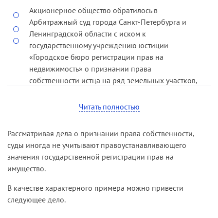
Акционерное общество обратилось в
решение суда отменено, иск удовлетворен – за
Арбитражный суд города Санкт-Петербурга и
истцом признано право собственности на
Ленинградской области с иском к
спорный объект.
государственному учреждению юстиции
Отменяя постановление апелляционной
«Городское бюро регистрации прав на
инстанции, кассационный суд указал
недвижимость» о признании права
следующее.
собственности истца на ряд земельных участков,
в отношении которых ответчик отказал в
Возможность предъявления требования о
осуществлении государственной регистрации.
Читать полностью
признании права как способа защиты
нарушенного права предусмотрена статьей 12
Решением суда первой инстанции исковые
ГК РФ. Необходимость обращения за судебной
Рассматривая дела о признании права собственности,
требования удовлетворены.
защитой своего права возникает при наличии
суды иногда не учитывают правоустанавливающего
Отменяя принятое решение, кассационная
притязаний иных лиц на то же право либо
значения государственной регистрации прав на
инстанция сослалась на следующее.
отрицания или непризнания прав истца со
имущество.
стороны третьих лиц.
При государственной регистрации прав на
В качестве характерного примера можно привести
недвижимое имущество и сделок с ним
Как следует из материалов дела, между
следующее дело.
возникают специфические отношения,
сторонами отсутствовал спор о праве на объект