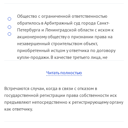
предприятием на земельном участке,
соответствии со статьей 222 ГК РФ требования о
находящемся в государственной собственности.
признании права собственности (
дело № А56-
Указанное здание передано истцу государством
43041/04
).
Общество с ограниченной ответственностью
в процессе приватизации.
обратилось в Арбитражный суд города Санкт-
Петербурга и Ленинградской области с иском к
Кассационная инстанция отметила, что при
акционерному обществу о признании права на
таких обстоятельствах судом апелляционной
незавершенный строительством объект,
инстанции неправильно применена статья 222
приобретенный истцом у ответчика по договору
ГК РФ (
дело № А56-14360/02
).
купли-продажи. В качестве третьего лица, не
заявляющего самостоятельных требований
относительно предмета спора, привлечена
Читать полностью
Ленинградская областная регистрационная
палата как орган, осуществляющий
Встречаются случаи, когда в связи с отказом в
государственную регистрацию прав на
государственной регистрации права собственности иск
недвижимое имущество.
предъявляют непосредственно к регистрирующему органу
как ответчику.
Решением суда первой инстанции в
удовлетворении иска было отказано.
Постановлением апелляционной инстанции