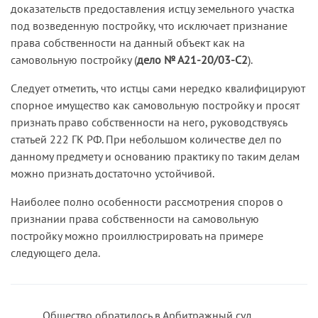
доказательств предоставления истцу земельного участка
без несоразмерного ущерба его назначению
объектов недвижимого имущества,
блоки в количестве 66 штук (постановление ВАС
под возведенную постройку, что исключает признание
было невозможно. Следовательно, спорный
несоблюдение которых может существенным
РФ от 26.10.99 № 3655/99). При этом Высший
права собственности на данный объект как на
объект не обладает признаками недвижимого
образом повлиять на правовой статус
Арбитражный Суд Российской Федерации
самовольную постройку (
дело № А21-20/03-С2
).
имущества, указанными в статье 130 ГК РФ, и
имущества.
указал, что судебные инстанции ошибочно
признание права собственности на данный
рассматривали вопрос о праве собственности
Следует отметить, что истцы сами нередко квалифицируют
Направляя дело на новое рассмотрение,
объект как на недвижимость невозможно (
дело
на установленные в доме дверные блоки,
спорное имущество как самовольную постройку и просят
кассационная инстанция указала суду
№ А21-10585/03-С2
).
поскольку данное имущество как отдельный
признать право собственности на него, руководствуясь
исследовать вопрос о статусе спорного
предмет (индивидуально"определенная вещь) не
статьей 222 ГК РФ. При небольшом количестве дел по
имущества и принять решение в зависимости от
существует, а является частью объекта
данному предмету и основанию практику по таким делам
установленных обстоятельств (
дела № А56-
недвижимости.
можно признать достаточно устойчивой.
21149/04 и № А56-17571/04
).
Наиболее полно особенности рассмотрения споров о
признании права собственности на самовольную
постройку можно проиллюстрировать на примере
следующего дела.
Общество обратилось в Арбитражный суд