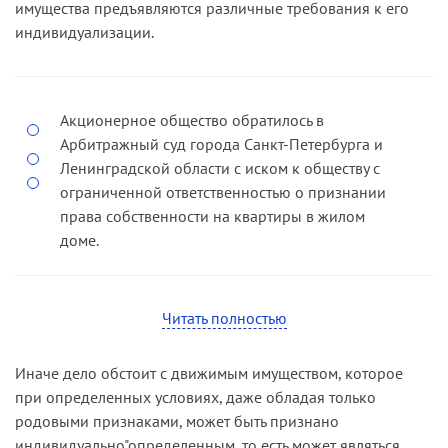
имущества предъявляются различные требования к его
Решением суда первой инстанции заявленные
индивидуализации.
акционерным обществом исковые требования
удовлетворены. Постановлением
апелляционной инстанции решение оставлено
без изменения.
Акционерное общество обратилось в
Арбитражный суд города Санкт-Петербурга и
Отменяя состоявшиеся по делу судебные акты,
Ленинградской области с иском к обществу с
кассационная инстанция указала, что в
ограниченной ответственностью о признании
соответствии со статьей 209 ГК РФ право
права собственности на квартиры в жилом
собственности может быть признано только в
доме.
отношении индивидуально-определенной
вещи, признаками которой денежные средства
Решением суда первой инстанции в иске
не обладают.
отказано.
Читать полностью
Кроме того, суд кассационной инстанции
Оставляя в силе указанное решение,
отметил, что в соответствии с законодательством
кассационная инстанция отметила, что право
Иначе дело обстоит с движимым имуществом, которое
об инвестиционной деятельности инвесторы
собственности может быть признано на объекты,
при определенных условиях, даже обладая только
приобретают права на владение, пользование и
реально существующие и имеющие
родовыми признаками, может быть признано
распоряжение объектами капитальных
индивидуальные признаки. Истец не представил
индивидуально"определенным, то есть может являться