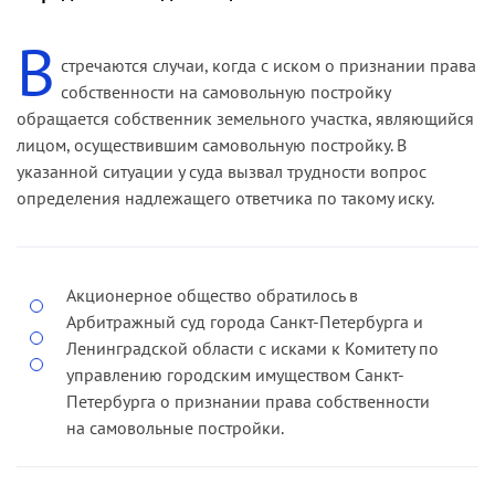
постройку может быть признано только в
результате разрешения гражданско"правового
В
спора, сторонами которого являются лицо,
стречаются случаи, когда с иском о признании права
осуществившее постройку, и собственник
собственности на самовольную постройку
(владелец) земельного участка.
обращается собственник земельного участка, являющийся
лицом, осуществившим самовольную постройку. В
Спорный объект возведен на земельном участке,
указанной ситуации у суда вызвал трудности вопрос
находящемся в государственной собственности.
определения надлежащего ответчика по такому иску.
Полномочия собственника в отношении
земельных участков, расположенных в Санкт-
Петербурге и принадлежащих государству,
осуществляет Комитет по управлению
Акционерное общество обратилось в
городским имуществом Санкт-Петербурга,
Арбитражный суд города Санкт-Петербурга и
действующий на основании Положения,
Ленинградской области с исками к Комитету по
утвержденного постановлением правительства
управлению городским имуществом Санкт-
Санкт-Петербурга. Однако названный Комитет
Петербурга о признании права собственности
необоснованно не был привлечен к участию в
на самовольные постройки.
деле.
Решениями суда первой инстанции исковые
Кроме того, кассационная инстанция отметила,