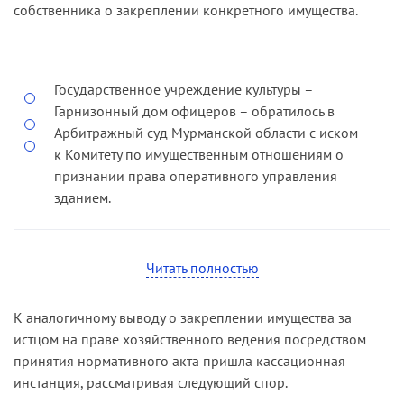
собственника о закреплении конкретного имущества.
Государственное учреждение культуры –
Гарнизонный дом офицеров – обратилось в
Арбитражный суд Мурманской области с иском
к Комитету по имущественным отношениям о
признании права оперативного управления
зданием.
Решением суда первой инстанции в
удовлетворении исковых требований было
Читать полностью
отказано. При этом суд сослался на то, что
спорное имущество передано истцу
К аналогичному выводу о закреплении имущества за
ненадлежащим лицом – Министерством
истцом на праве хозяйственного ведения посредством
обороны Российской Федерации – путем
принятия нормативного акта пришла кассационная
внесения изменений в устав истца. Кроме того,
инстанция, рассматривая следующий спор.
суд указал на то, что истец не представил