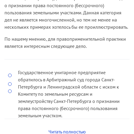
промышленности РСФСР», в соответствии с
владения, пользования и распоряжения этим
о признании права постоянного (бессрочного)
которым за государственными промышленными
имуществом в пределах, установленных
пользования земельными участками. Данная категория
предприятиями имущество, находящееся на их
законодательными актами, в соответствии с
дел не является многочисленной, но тем не менее на
балансе, закреплено на праве полного
целями своей деятельности, заданиями
нескольких примерах хотелось бы ее проиллюстрировать.
хозяйственного ведения. С учетом обстоятельств
собственника и назначением имущества.
передачи правопредшественнику истца
По нашему мнению, для правоприменительной практики
Законом не было определено, что имущество за
спорного объекта в 1967 году и последующего
является интересным следующее дело.
учреждением закрепляется на основании
его непрерывного использования в
отдельного решения собственника и передачи
деятельности истца кассационная инстанция
его по акту приема-передачи.
признала правильными выводы суда о
Государственное унитарное предприятие
При таких обстоятельствах кассационная
принадлежности спорного здания истцу на
обратилось в Арбитражный суд города Санкт-
инстанция пришла к выводу о том, что право
праве хозяйственного ведения (
дело № А56-
Петербурга и Ленинградской области с иском к
оперативного управления в отношении
42669/03
).
Комитету по земельным ресурсам и
спорного имущества возникло у истца в силу
землеустройству Санкт-Петербурга о признании
закона (
дела № А42-5259/03-4
).
права постоянного (бессрочного) пользования
земельным участком.
Решением суда, оставленным без изменения
Читать полностью