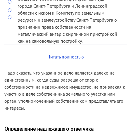
города Санкт-Петербурга и Ленинградской
области с иском к Комитету по земельным
ресурсам и землеустройству Санкт-Петербурга о
признании права собственности на
металлический ангар с кирпичной пристройкой
как на самовольную постройку.
Решением суда исковые требования
Читать полностью
удовлетворены. В апелляционном порядке
решение не пересматривалось.
Надо сказать, что указанное дело является далеко не
С кассационной жалобой обратился Комитет по
единственным, когда суды разрешают спор о
управлению городским имуществом Санкт-
собственности на недвижимое имущество, не привлекая к
Петербурга.
участию в деле собственника земельного участка или
орган, уполномоченный собственником представлять его
Отменяя принятое решение и направляя дело
интересы.
на новое рассмотрение,кассационная
инстанция указала, что согласно статье 222 ГК
РФ право собственности на самовольную
Определение надлежащего ответчика