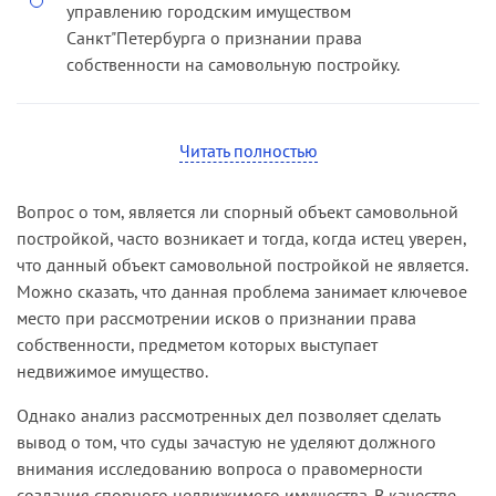
уполномоченные осуществлять технический
управлению городским имуществом
учет). В нарушение приведенной нормы
Санкт"Петербурга о признании права
указанные органы к участию в деле привлечены
собственности на самовольную постройку.
не были.
К участию в деле в качестве третьих лиц, не
Кассационная инстанция также указала, что
заявляющих самостоятельных требований
Читать полностью
судом сделан ошибочный вывод о
относительно предмета спора привлечены:
предоставлении истцу земельного участка под
Главное управление Федеральной
возведенную постройку, поскольку такое
Вопрос о том, является ли спорный объект самовольной
регистрационной службы по Санкт-Петербургу и
решение могло быть принято только
постройкой, часто возникает и тогда, когда истец уверен,
Ленинградской области и Комитет по
правительством Санкт-Петербурга в
что данный объект самовольной постройкой не является.
земельным ресурсам и землеустройству Санкт-
соответствии с требованиями Закона Санкт-
Можно сказать, что данная проблема занимает ключевое
Петербурга.
Петербурга от 17.06.04 № 282-43 «О порядке
место при рассмотрении исков о признании права
Решением суда исковые требования были
предоставления объектов недвижимости,
собственности, предметом которых выступает
удовлетворены.
находящихся в собственности Санкт-Петербурга,
недвижимое имущество.
для строительства и реконструкции». Земельный
С апелляционной жалобой обратилось общество
Однако анализ рассмотренных дел позволяет сделать
участок под указанные цели истцу не выделялся.
с ограниченной ответственностью, которое
вывод о том, что суды зачастую не уделяют должного
полагало, что принятый судебный акт касается
По смыслу статьи 222 ГК РФ право
внимания исследованию вопроса о правомерности
его прав и обязанностей. Жалоба была
собственности на самовольно возведенный
создания спорного недвижимого имущества. В качестве