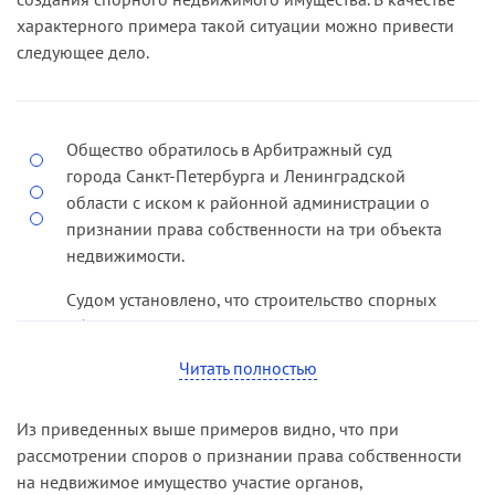
возвращена ее подателю.
объект недвижимости может быть признано
характерного примера такой ситуации можно привести
только при предоставлении истцом документов,
следующее дело.
Отменяя определение апелляционного суда о
подтверждающих факт его создания (
дело №
возвращении апелляционной жалобы,
А56-29694/04
).
кассационная инстанция исходила из
следующего.
Общество обратилось в Арбитражный суд
города Санкт-Петербурга и Ленинградской
Общество с ограниченной ответственностью
области с иском к районной администрации о
является арендатором земельного участка, на
признании права собственности на три объекта
котором расположена спорная постройка,
недвижимости.
договор аренды заключен на длительный срок.
Судом установлено, что строительство спорных
В силу положений статьи 222 ГК РФ признание
объектов осуществлялось истцом в период с
права собственности на самовольную постройку
1992 по 1998 год на земельном участке,
непосредственно связано с правами
Читать полностью
отведенном распоряжением районной
пользования земельным участком, на котором
администрации (ответчика) под строительство
такая постройка находится. Следовательно,
Из приведенных выше примеров видно, что при
производства по изготовлению нестандартного
признание права собственности на
рассмотрении споров о признании права собственности
оборудования. В соответствии с указанным
самовольную постройку влечет изменение прав
на недвижимое имущество участие органов,
распоряжением земельный участок был