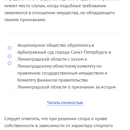
имеют место случаи, когда подобные требования
заявляются в отношении имущества, не обладающего
такими признаками.
Акционерное общество обратилось в
Арбитражный суд города Санкт-Петербурга и
Ленинградской области с иском к
Ленинградскому областному комитету по
правлению государственным имуществом и
Комитету финансов правительства
Ленинградской области о признании за истцом
права собственности на денежные средства в
определенной сумме, вложенные в
Читать полностью
строительство комбината, как на инвестиции,
осуществляемые в форме капитальных
Следует отметить, что при решении спора о праве
вложений.
собственности в зависимости от характера спорного