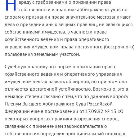
Н
аряду с требованиями о признании права
262 ГПК РФ к делам, рассматриваемым судом
прав на недвижимое имущество и сделок с ним.
удовлетворению не подлежит(
дела № А56-
собственности в практике арбитражных судов по
общей юрисдикции в порядке особого
5700/02 и № А56-30812/02
).
спорам о признании права значительное местозанимают
В силу статьи 2 Федерального закона «О
производства, относятся дела о признании
дела о признании иных вещных прав лиц, не являющихся
государственной регистрации прав на
движимой вещи бесхозяйной и признании
собственниками имущества, в частности права
недвижимое имущество и сделок с ним»
права муниципальной собственности на
хозяйственного ведения и права оперативного
государственная регистрация является
бесхозяйную недвижимую вещь. В арбитражном
управления имуществом, права постоянного (бессрочного)
единственным доказательством существования
процессуальном законодательстве такая
пользования земельным участком.
зарегистрированного права и представляет
категория дел отсутствует.
собой юридический акт признания и
Судебную практику по спорам о признании права
Делам о признании права муниципальной
подтверждения государством возникновения,
хозяйственного ведения и оперативного управления
собственности на бесхозяйную вещь посвящена
перехода и прекращения прав на недвижимое
имуществом нельзя назвать обширной, но при этом она
отдельная глава ГПК РФ, регламентирующая, в
имущество, в связи с чем правоотношение
отличается достаточной устойчивостью. Возможно, это в
частности, порядок подачи подобного
приобретает публично"правовой характер, а
немалой степени связано с тем, что по данному вопросу
заявления в суд общей юрисдикции и его
решение третейского суда – публично-
Пленум Высшего Арбитражного Суда Российской
содержание, порядок вынесения судом
правовые последствия.
Федерации еще в постановлении от 17.09.92 № 13 «О
решения о признании права муниципальной
некоторых вопросах практики разрешения споров,
Споры, имеющие публично-правовой характер
собственности на объект недвижимости (глава
связанных с применением законодательства о
или публично-правовые последствия, не
33).
собственности» определил принципиальный подход к
подлежат рассмотрению в третейском суде.