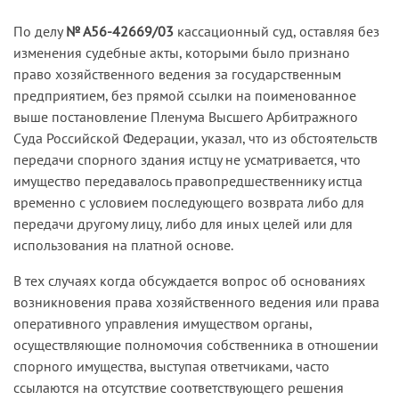
Оставляя судебные акты без изменения,
кассационная инстанция сослалась на позицию,
По делу
№ А56-42669/03
кассационный суд, оставляя без
изложенную в постановлении Пленума Высшего
изменения судебные акты, которыми было признано
Арбитражного Суда Российской Федерации от
право хозяйственного ведения за государственным
17.09.92 № 13, и указала, что материалами дела
предприятием, без прямой ссылки на поименованное
подтверждена передача спорного имущества
выше постановление Пленума Высшего Арбитражного
истцу для осуществления его уставной
Суда Российской Федерации, указал, что из обстоятельств
деятельности. Поскольку право хозяйственного
передачи спорного здания истцу не усматривается, что
ведения предполагает прежде всего
имущество передавалось правопредшественнику истца
пользование имуществом, а судом установлено,
временно с условием последующего возврата либо для
что истец на протяжении длительного времени
передачи другому лицу, либо для иных целей или для
и на момент разрешения спора правомерно
использования на платной основе.
пользуется спорным зданием, кассационный суд
В тех случаях когда обсуждается вопрос об основаниях
признал правильными выводы первой и
возникновения права хозяйственного ведения или права
апелляционной инстанций о принадлежности
оперативного управления имуществом органы,
спорного имущества истцу на праве
осуществляющие полномочия собственника в отношении
хозяйственного ведения (
дело № А56-6525/02
).
спорного имущества, выступая ответчиками, часто
ссылаются на отсутствие соответствующего решения