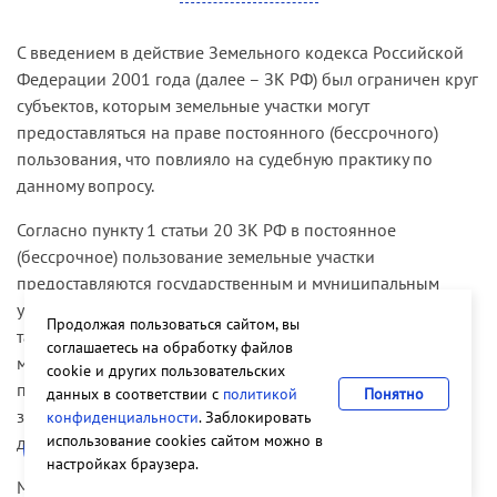
постановлением апелляционной инстанции, иск
был удовлетворен.
С введением в действие Земельного кодекса Российской
Кассационная инстанция отменила
Федерации 2001 года (далее – ЗК РФ) был ограничен круг
состоявшиеся по делу судебные акты и отказала
субъектов, которым земельные участки могут
в удовлетворении исковых требований.
предоставляться на праве постоянного (бессрочного)
пользования, что повлияло на судебную практику по
Отменяя постановление кассационной
данному вопросу.
инстанции и направляя дело на новое
рассмотрение, Высший Арбитражный Суд
Согласно пункту 1 статьи 20 ЗК РФ в постоянное
Российской Федерации указал следующее.
(бессрочное) пользование земельные участки
предоставляются государственным и муниципальным
Кассационная инстанция, отменяя принятые по
учреждениям, федеральным казенным предприятиям, а
делу судебные акты, полагала, что утрата истцом
Продолжая пользоваться сайтом, вы
также органам государственной власти и органам
соглашаетесь на обработку файлов
права постоянного (бессрочного) пользования
местного самоуправления. В силу пункта 3 данной статьи
cookie и других пользовательских
спорным земельным участком произошла на
право постоянного (бессрочного) пользования
данных в соответствии с
политикой
Понятно
основании Закона РСФСР «О земельной
земельными участками, возникшее до введения в
конфиденциальности
. Заблокировать
реформе» в период действия этого Закона. При
использование cookies сайтом можно в
действие Земельного кодекса, сохраняется.
этом ответчик и суд не отрицали, что земельный
настройках браузера.
участок ранее находился у истца на праве
Между тем ранее возникшее у лица право постоянного