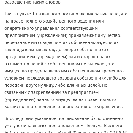
разрешению таких споров.
Таким образом, дела о признании права
ФАС СЗО пришел к выводу, что при таких
муниципальной собственности на бесхозяйную
Так, в пункте 1 названного постановления разъяснено, что
обстоятельствах в выдаче исполнительного
недвижимую вещь выделены гражданским
на праве полного хозяйственного ведения или
листа следует отказать (
дело № А56-26242/04)
.
процессуальным законодательством в
оперативного управления соответствующим
самостоятельную категорию и отнесены к
предприятиям (учреждениям) принадлежит имущество,
компетенции судов общей юрисдикции (
дело №
переданное им создавшим их собственником, если из
А66-6701-03
).
законодательных актов, договора собственника с
предприятием (учреждением) или из характера их
взаимоотношений с собственником не вытекает, что
имущество предоставлено им собственником временно с
условием последующего возврата собственнику, либо для
передачи другому лицу, либо для иных целей, не
связанных с закреплением за предприятием
(учреждением) данного имущества на праве полного
хозяйственного ведения или оперативного управления.
Впоследствии указанное постановление было отменено
уже упоминавшимся постановлением Пленума Высшего
Арбитражного Суда Российской Федерации от 25.02.98 №