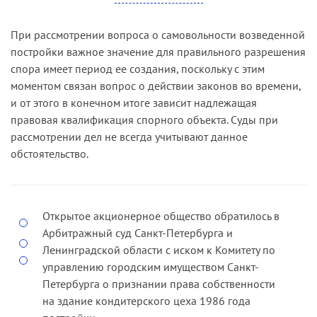
годы.
указанный период распоряжение губернатора
Санкт-Петербурга о предоставлении объекта
При рассмотрении вопроса о самовольности возведенной
Суд первой инстанции, удовлетворяя исковые
недвижимости на инвестиционных условиях.
постройки важное значение для правильного разрешения
требования, сделал вывод о том, что Комитет по
спора имеет период ее создания, поскольку с этим
управлению городским имуществом Санкт-
Кроме того, кассационная инстанция отметила,
моментом связан вопрос о действии законов во времени,
Петербурга, предоставив земельный участок в
что суд не исследовал вопрос о том, получал ли
и от этого в конечном итоге зависит надлежащая
аренду сроком на 49 лет с уже возведенным
истец разрешение на проведение
правовая квалификация спорного объекта. Суды при
строением, подтвердил право истца на
строительномонтажных работ, была ли им
рассмотрении дел не всегда учитывают данное
земельный участок для возведения строения.
оформлена соответствующая проектная
обстоятельство.
документация.
Апелляционная инстанция, отменяя решение и
отказывая в иске, сослалась на
Кассационная инстанция признала, что при
необоснованность указанного вывода и
таких обстоятельствах спорные объекты
Открытое акционерное общество обратилось в
констатировала отсутствие всех
отвечают признакам самовольной постройки,
Арбитражный суд Санкт-Петербурга и
предусмотренных статьей 222 ГК РФ оснований
которые следует надлежащим образом
Ленинградской области с иском к Комитету по
для признания за истцом права собственности
исследовать при новом рассмотрении дела.
управлению городским имуществом Санкт-
на спорный объект.
Кассационная инстанция также указала суду на
Петербурга о признании права собственности
необходимость привлечь к участию в деле
Оставляя в силе постановление апелляционной
на здание кондитерского цеха 1986 года
Комитет по управлению городским имуществом
инстанции, кассационный суд согласился с