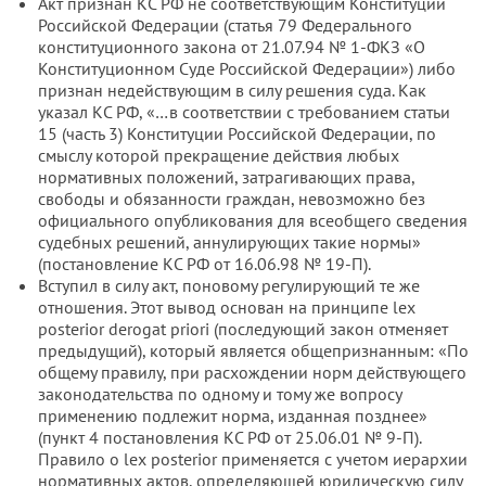
Акт признан КС РФ не соответствующим Конституции
Российской Федерации (статья 79 Федерального
конституционного закона от 21.07.94 № 1-ФКЗ «О
Конституционном Суде Российской Федерации») либо
признан недействующим в силу решения суда. Как
указал КС РФ, «…в соответствии с требованием статьи
15 (часть 3) Конституции Российской Федерации, по
смыслу которой прекращение действия любых
нормативных положений, затрагивающих права,
свободы и обязанности граждан, невозможно без
официального опубликования для всеобщего сведения
судебных решений, аннулирующих такие нормы»
(постановление КС РФ от 16.06.98 № 19-П).
Вступил в силу акт, поновому регулирующий те же
отношения. Этот вывод основан на принципе lex
posterior derogat priori (последующий закон отменяет
предыдущий), который является общепризнанным: «По
общему правилу, при расхождении норм действующего
законодательства по одному и тому же вопросу
применению подлежит норма, изданная позднее»
(пункт 4 постановления КС РФ от 25.06.01 № 9-П).
Правило о lex posterior применяется с учетом иерархии
нормативных актов, определяющей юридическую силу