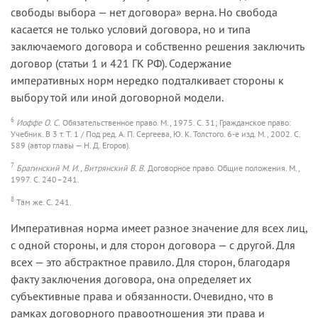
свободы выбора — нет договора» верна. Но свобода
касается не только условий договора, но и типа
заключаемого договора и собственно решения заключить
договор (статьи 1 и 421 ГК РФ). Содержание
императивных норм нередко подталкивает стороны к
выбору той или иной договорной модели.
6
Иоффе О. С.
Обязательственное право. М., 1975. С. 31; Гражданское право:
Учебник. В 3 т. Т. 1 / Под ред. А. П. Сергеева, Ю. К. Толстого. 6-е изд. М., 2002. С.
589 (автор главы — Н. Д. Егоров).
7
Брагинский М. И., Витрянский В. В.
Договорное право. Общие положения. М.,
1997. С. 240–241.
8
Там же. С. 241.
Императивная норма имеет разное значение для всех лиц,
с одной стороны, и для сторон договора — с другой. Для
всех — это абстрактное правило. Для сторон, благодаря
факту заключения договора, она определяет их
субъективные права и обязанности. Очевидно, что в
рамках договорного правоотношения эти права и