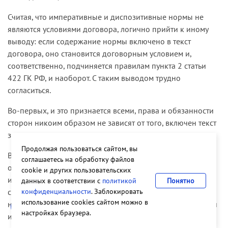
Считая, что императивные и диспозитивные нормы не
являются условиями договора, логично прийти к иному
выводу: если содержание нормы включено в текст
договора, оно становится договорным условием и,
соответственно, подчиняется правилам пункта 2 статьи
422 ГК РФ, и наоборот. С таким выводом трудно
согласиться.
Во-первых, и это признается всеми, права и обязанности
сторон никоим образом не зависят от того, включен текст
закона в договор или нет.
Продолжая пользоваться сайтом, вы
Во-вторых, зная договорную практику, трудно увидеть
соглашаетесь на обработку файлов
особый юридический смысл в цитировании в договоре
cookie и других пользовательских
императивных и диспозитивных норм. Часто это вызвано
данных в соответствии с
политикой
Понятно
конфиденциальности
. Заблокировать
случайными обстоятельствами, например желанием
использование cookies сайтом можно в
напомнить исполнителям договора о правилах, которыми
настройках браузера.
им нужно руководствоваться.