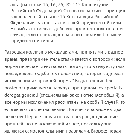
акта (см. статьи 15, 16, 76, 90, 115 Конституции
Российской Федерации). Основа иерархии — принцип,
закрепленный в статье 15 Конституции Российской
Федерации: закон — акт высшей юридической силы.
Новый акт отменяет действие прежнего только в том
случае, если он обладает равной с ним или большей
юридической силой.
Разрешая коллизию между актами, принятыми в разное
время, правоприменитель сталкивается с вопросом: если
норма перестает действовать, потому что в силу вступила
новая, какова судьба тех положений, которые содержат
исключения из прежней нормы? Ведь принцип lex
posterior применяется наряду с принципом lex specialis
derogat generali (специальный закон отменяет общий), а
все нормы исключения рассчитаны на особый случай, то
есть являются специальными. Логически возможны два
решения. Первое: новая норма прекращает действие
прежней, но не исключений из нее, поскольку они
являются самостоятельными правилами. Второе: новая