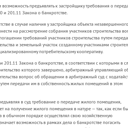
и возможность предъявлять к застройщику требования о перед
0 и 201.11 Закона о банкротстве.
ротстве в случае наличия у застройщика объекта незавершенног
ести на рассмотрение собрания участников строительства во
погашении требований участников строительства путем перед
льства и земельный участок созданному участниками строител
циализированному потребительскому кооперативу.
 201.11 Закона о банкротстве, в соответствии с которыми в с
роительство которого завершено, арбитражный управляющий о
ительства вопрос об обращении в арбитражный суд с ходатайс
путем передачи им в собственность жилых помещений в этом
предъявляя в суд требование о передаче жилого помещения,
ет на получение жилого помещения в натуре — так, как если б
 а в обычном порядке осуществлял свою хозяйственную
означает возможность в рамках дела о банкротстве погасить