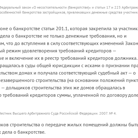
деральный закон «О несостоятельности (банкротстве)» и статьи 17 и 223 Арбитраж
 особенностей банкротства застройщиков, привлекавших денежные средства участник
не о банкротстве статьи 201.1, которая закрепила за участни
 дела о банкротстве не только денежные требования, но и
, что до вступления в силу соответствующих изменений Закон
ый режим удовлетворения требований кредиторов —
 и включение их в реестр требований кредиторов должника.
обращалась в суды общей юрисдикции с исками о признании пр
ельством домах и получала соответствующий судебный акт — о
незавершенного строительства (на основании положений пункт
ан — дольщиков строительства этих же домов обращалась в
р требований кредиторов суммы, уплаченной по договору дол
Вестник Высшего Арбитражного Суда Российской Федерации. 2007. № 4.
ников строительства о передаче жилых помещений должны быт
 дела о банкротстве.