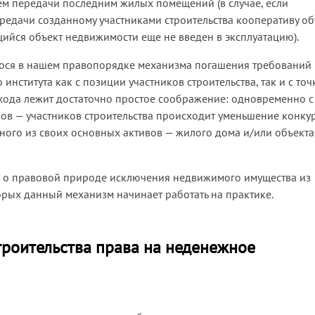
тем передачи последним жилых помещений (в случае, если
ередачи созданному участниками строительства кооперативу об
ящийся объект недвижимости еще не введен в эксплуатацию).
егося в нашем правопорядке механизма погашения требований
института как с позиции участников строительства, так и с точ
хода лежит достаточно простое соображение: одновременно с
в — участников строительства происходит уменьшение конку
ного из своих основных активов — жилого дома и/или объекта
 о правовой природе исключения недвижимого имущества из
орых данный механизм начинает работать на практике.
троительства права на неденежное