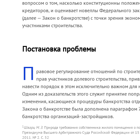
вопросом о том, насколько конституционны положе
кредиторов, и оценивает новеллы Федерального зако
(далее — Закон о банкротстве) с точки зрения эко
участниками строительства.
Постановка проблемы
П
равовое регулирование отношений по строите
прав участников долевого строительства, при
навести порядок в этом исключительно важном для 
Одним из доказательств этого служит принятие поп
изменения, касающиеся процедуры банкротства отде
Закона о банкротстве была дополнена параграфом 
банкротства организаций-застройщиков.
1
Шварц М. З.
Природа требования собственника жилого помещения о п
Президиума Высшего Арбитражного Суда Российской Федерации от 15 
2011. № 2. С. 52