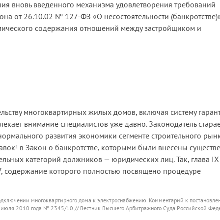
ния вновь введенного механизма удовлетворения требований
на от 26.10.02 № 127-ФЗ «О несостоятельности (банкротстве)
номического содержания отношений между застройщиком и
льству многоквартирных жилых домов, включая систему гаран
влекает внимание специалистов уже давно. Законодатель стара
нормального развития экономики сегменте строительного рын
равок
в Закон о банкротстве, которыми были внесены существ
2
льных категорий должников — юридических лиц. Так, глава IX
7, содержание которого полностью посвящено процедуре
одключении многоквартирного дома к электроснабжению. Комментарий к постановл
июля 2010 года № 2345/10 // Вестник Высшего Арбитражного Суда Российской Фед