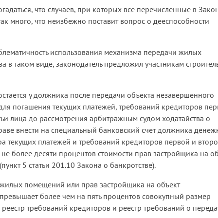
адаться, что случаев, при которых все перечисленные в Зако
так много, что неизбежно поставит вопрос о дееспособности
блематичность использования механизма передачи жилых
а в таком виде, законодатель предложил участникам строител
е остается у должника после передачи объекта незавершенного
для погашения текущих платежей, требований кредиторов пер
ретьи лица до рассмотрения арбитражным судом ходатайства о
праве внести на специальный банковский счет должника дене
ра текущих платежей и требований кредиторов первой и втор
 не более десяти процентов стоимости прав застройщика на о
пункт 5 статьи 201.10 Закона о банкротстве).
ых жилых помещений или прав застройщика на объект
 превышает более чем на пять процентов совокупный размер
в реестр требований кредиторов и реестр требований о переда