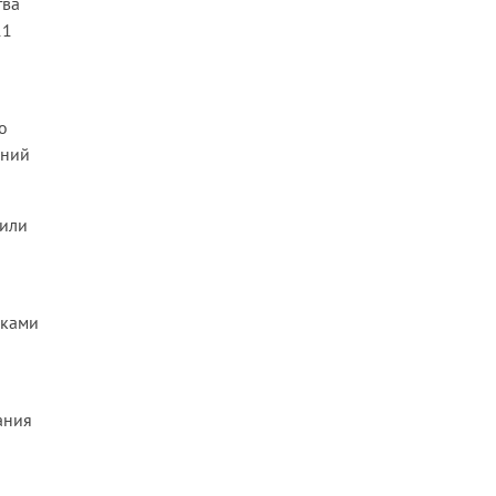
тва
11
о
аний
 или
иками
ания