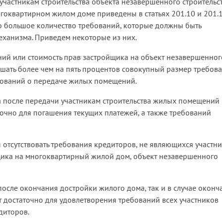
участникам строительства объекта незавершенного строительс
оквартирном жилом доме приведены в статьях 201.10 и 201.
но большое количество требований, которые должны быть
ханизма. Приведем некоторые из них.
ий или стоимость прав застройщика на объект незавершенног
ышать более чем на пять процентов совокупный размер требов
ебований о передаче жилых помещений.
ка после передачи участникам строительства жилых помещений
точно для погашения текущих платежей, а также требований
 отсутствовать требования кредиторов, не являющихся участн
йщика на многоквартирный жилой дом, объект незавершенного
осле окончания достройки жилого дома, так и в случае оконч
т достаточно для удовлетворения требований всех участников
диторов.