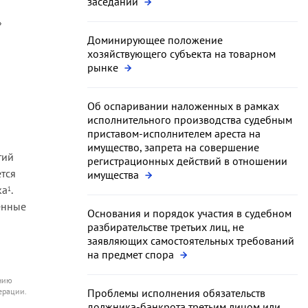
заседании
»
Доминирующее положение
хозяйствующего субъекта на товарном
рынке
Об оспаривании наложенных в рамках
исполнительного производства судебным
приставом-исполнителем ареста на
имущество, запрета на совершение
тий
регистрационных действий в отношении
ется
имущества
ка
.
1
енные
Основания и порядок участия в судебном
разбирательстве третьих лиц, не
заявляющих самостоятельных требований
на предмет спора
ению
ерации.
Проблемы исполнения обязательств
должника-банкрота третьим лицом или