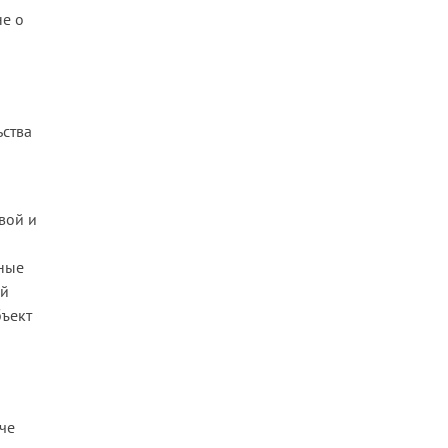
не о
ьства
вой и
жные
ой
бъект
че