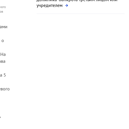
учредителем
ного
ов
ками
 о
 На
ава
а 5
евого
ь