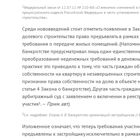
2
Федеральный закон от 12.07.11 № 210-ФЗ «О внесении изменений в Фе
процессуального кодекса Российской Федерации в части установления
строительства».
Среди нововведений стоит отметить появление в Зако
долевого строительства право предъявлять в рамках
требования о передаче жилых помещений. (Напомним
банкротстве предусматривал лишь один-единственн
преобразование неденежных требований в денежные
практике это приводило к тому, что часть граждан 
собственности на квартиру в незавершенных строит
признании права собственности на долю в объекте 
статьи 4 Закона о банкротстве). Другая часть гражд
арбитражный суд с заявлением о включении в реест
участия
. —
Прим. авт.
)
3
3
См. подробнее:
Егоров А. В.
Банкротство организаций-застройщиков // 
Изложенное означает, что теперь требования участ
предъявлены к застройщику исключительно в рамках