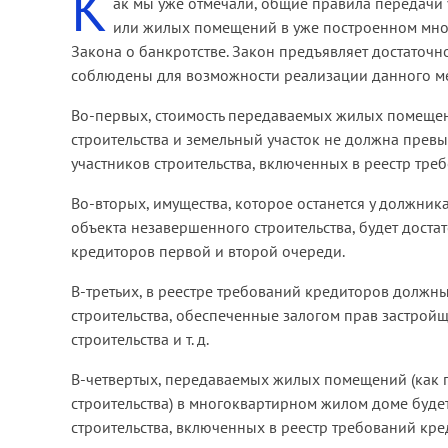
К
ак мы уже отмечали, общие правила передачи 
или жилых помещений в уже построенном мног
Закона о банкротстве. Закон предъявляет достаточ
соблюдены для возможности реализации данного ме
Во-первых, стоимость передаваемых жилых помещен
строительства и земельный участок не должна прев
участников строительства, включенных в реестр тр
Во-вторых, имущества, которое останется у должни
объекта незавершенного строительства, будет доста
кредиторов первой и второй очереди.
В-третьих, в реестре требований кредиторов должны
строительства, обеспеченные залогом прав застро
строительства и т. д.
В-четвертых, передаваемых жилых помещений (как п
строительства) в многоквартирном жилом доме буде
строительства, включенных в реестр требований кре