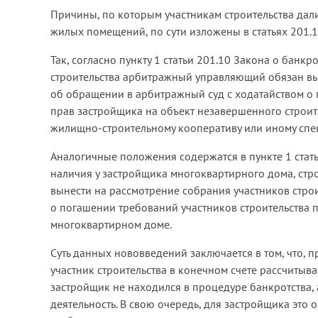
Причины, по которым участникам строительства дал
жилых помещений, по сути изложены в статьях 201.1
Так, согласно пункту 1 статьи 201.10 Закона о банк
строительства арбитражный управляющий обязан вын
об обращении в арбитражный суд с ходатайством о 
прав застройщика на объект незавершенного строите
жилищно-строительному кооперативу или иному спе
Аналогичные положения содержатся в пункте 1 статьи
наличия у застройщика многоквартирного дома, ст
вынести на рассмотрение собрания участников стро
о погашении требований участников строительства 
многоквартирном доме.
Суть данных нововведений заключается в том, что, 
участник строительства в конечном счете рассчитыва
застройщик не находился в процедуре банкротства,
деятельность. В свою очередь, для застройщика это 