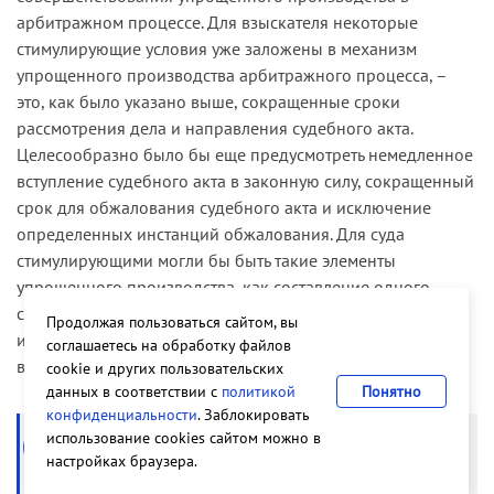
арбитражном процессе. Для взыскателя некоторые
стимулирующие условия уже заложены в механизм
упрощенного производства арбитражного процесса, –
это, как было указано выше, сокращенные сроки
рассмотрения дела и направления судебного акта.
Целесообразно было бы еще предусмотреть немедленное
вступление судебного акта в законную силу, сокращенный
срок для обжалования судебного акта и исключение
определенных инстанций обжалования. Для суда
стимулирующими могли бы быть такие элементы
упрощенного производства, как составление одного
судебного акта в упрощенной форме, имеющего силу
Продолжая пользоваться сайтом, вы
исполнительного листа, а также исключение обязанности
соглашаетесь на обработку файлов
ведения протокола судебного заседания.
cookie и других пользовательских
данных в соответствии с
политикой
Понятно
конфиденциальности
. Заблокировать
использование cookies сайтом можно в
настройках браузера.
Недопустимо упрощение судебной процедуры
там,где есть спор о праве, правовая коллизия...