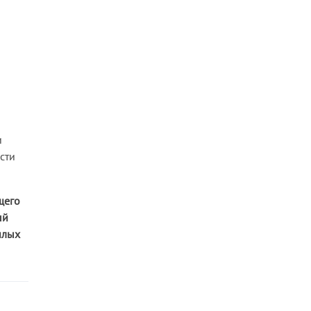
и
сти
щего
ый
илых