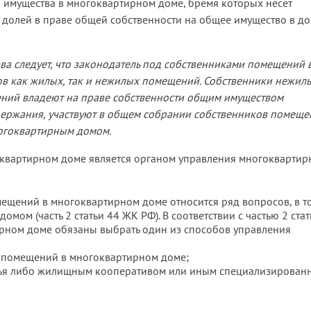
 имущества в многоквартирном доме, бремя которых несет
 долей в праве общей собственности на общее имущество в д
а следует, что законодатель под собственниками помещений 
в как жилых, так и нежилых помещений. Собственники нежил
ний владеют на праве собственности общим имуществом
держания, участвуют в общем собрании собственников помеще
огоквартирным домом.
квартирном доме является органом управления многокварти
ещений в многоквартирном доме относится ряд вопросов, в т
ом (часть 2 статьи 44 ЖК РФ). В соответствии с частью 2 стат
рном доме обязаны выбрать один из способов управления
 помещений в многоквартирном доме;
лья либо жилищным кооперативом или иным специализирован