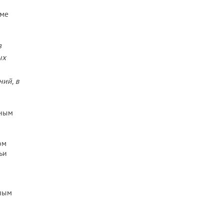
оме
в
ых
ний, в
рным
ом
ьи
ным