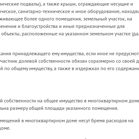
нические подвалы), а также крыши, ограждающие несущие и
ическое, санитарно-техническое и иное оборудование, находя
уживающее более одного помещения, земельный участок, на
ленения и благоустройства и иные предназначенные для
а объекты, расположенные на указанном земельном участке (да
жания принадлежащего ему имущества, если иное не предусмо
участник долевой собственности обязан соразмерно со своей 
жей по общему имуществу, а также в издержках по его содержан
щей собственности на общее имущество в многоквартирном дом
льна размеру общей площади указанного помещения.
помещений в многоквартирном доме несут бремя расходов на
доме.