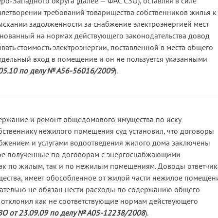
о-Западного округа (далее — ФАС СЗО), оставляя в силе
влетворении требований товарищества собственников жилья к
ыскании задолженности за снабжение электроэнергией мест
снованный на нормах действующего законодательства довод
ивать стоимость электроэнергии, поставленной в места общего
отдельный вход в помещение и он не пользуется указанными
05.10 по делу № А56-56016/2009
).
держание и ремонт общедомового имущества по иску
бственнику нежилого помещения суд установил, что договоры
бжением и услугами водоотведения жилого дома заключены
ое полученные по договорам с энергоснабжающими
ак по жилым, так и по нежилым помещениям. Доводы ответчик
рищества, имеет обособленное от жилой части нежилое помещен
овательно не обязан нести расходы по содержанию общего
 отклонил как не соответствующие нормам действующего
О от 23.09.09 по делу № А05-12238/2008
).