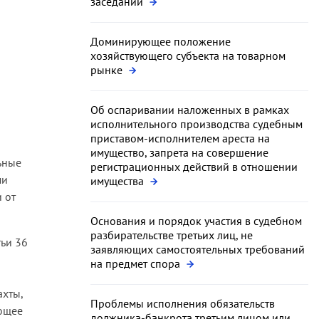
заседании
Доминирующее положение
хозяйствующего субъекта на товарном
рынке
Об оспаривании наложенных в рамках
исполнительного производства судебным
приставом-исполнителем ареста на
имущество, запрета на совершение
ьные
регистрационных действий в отношении
ми
имущества
 от
Основания и порядок участия в судебном
разбирательстве третьих лиц, не
тьи 36
заявляющих самостоятельных требований
на предмет спора
ахты,
Проблемы исполнения обязательств
ающее
должника-банкрота третьим лицом или