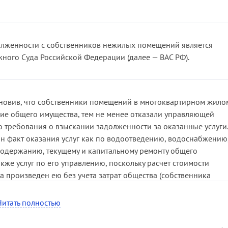
олженности с собственников нежилых помещений является
ного Суда Российской Федерации (далее — ВАС РФ).
тановив, что собственники помещений в многоквартирном жило
ие общего имущества, тем не менее отказали управляющей
 требования о взыскании задолженности за оказанные услуги.
ан факт оказания услуг как по водоотведению, водоснабжению
содержанию, текущему и капитальному ремонту общего
кже услуг по его управлению, поскольку расчет стоимости
 произведен ею без учета затрат общества (собственника
израсходованных на капитальный и текущий ремонт своих
овой территории в соответствии с договором аренды
Читать полностью
жен дом, с элементами озеленения и благоустройства.