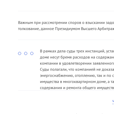
Важным при рассмотрении споров о взыскании зад
толкование, данное Президиумом Высшего Арбитраж
В рамках дела суды трех инстанций, ус
доме несут бремя расходов на содержан
компании в удовлетворении заявленного
Суды полагали, что компанией не доказ
энергоснабжению, отоплению, так и по 
имущества в многоквартирном доме, а та
содержания и ремонта общего имущества
нежилого помещения), самостоятельно 
помещений, а также на содержание двор
земельного участка, на котором располо