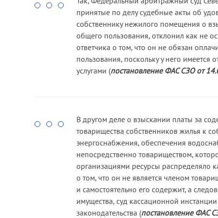
Так, Федеральный арбитражный суд Север
принятые по делу судебные акты об удо
собственнику нежилого помещения о вз
общего пользования, отклонил как не о
ответчика о том, что он не обязан оплач
пользования, поскольку у него имеется 
услугами (
постановление ФАС СЗО от 14.
В другом деле о взыскании платы за со
товарищества собственников жилья к со
энергоснабжения, обеспечения водосна
непосредственно товариществом, котор
организациями ресурсы распределяло к
о том, что он не является членом това
и самостоятельно его содержит, а след
имущества, суд кассационной инстанции
законодательства (
постановление ФАС СЗ