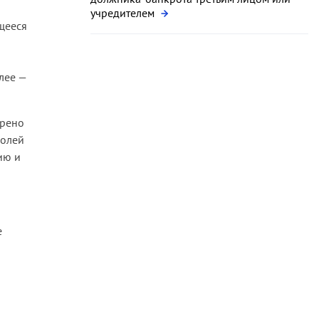
учредителем
щееся
лее —
трено
долей
ию и
е