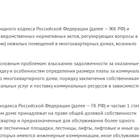
лищного кодекса Российской Федерации (далее — ЖК РФ) и
 ведомственных нормативных актов, регулирующих вопросы в
ми) нежилых помещений в многоквартирных домах, возникло
основным проблемам: взысканию задолженности за оказанные
рядку и особенностям определения размера платы за коммунал
о многоквартирного дома; порядку заключения собственника
ьных услуг и поставку коммунальных ресурсов в зависимости
 кодекса Российской Федерации (далее — ГК РФ) и частью 1 ста
м доме принадлежат на праве общей долевой собственности
квартир и предназначенные для обслуживания более одного
е лестничные площадки, лестницы, лифты, лифтовые и иные ш
в которых имеются инженерные коммуникации, иное обслужив