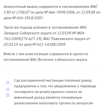
о прибылях и убытках за 9 месяцев 2007 года, а
Аналогичный вывод содержится в
постановлениях ФАС
также несвоевременное представление
СЗО от 27.06.07 по делу № А66-7049/2006, от 12.09.08 по
налогового расчета по авансовым платежам по
делу № А56-3910/2007
.
налогу на имущество за 9 месяцев 2007 года.
Такой же подход изложен в
постановлениях ФАС
На основании названного решения инспекция
Западно-Сибирского округа от 12.03.09 № Ф04-
выставила обществу требование, которым
761/2009(274-А27-29), ФАС Поволжского округа от
предложила в добровольном порядке уплатить
02.03.10 по делу № А12-14288/2009
.
указанную сумму штрафов.
Вместе с тем иная позиция содержится в одном из
Общество, считая требование налогового
постановлений ФАС Восточно-Сибирского округа.
органа незаконным, обжаловало его в
арбитражный суд. Решением суда первой
инстанции заявление общества удовлетворено.
В апелляционной инстанции дело не
Суд кассационной инстанции отклонил довод
рассматривалось.
предприятия о том, что уведомление о переводе
последнего на уплату единого налога на
ФАС СЗО, оставляя решение без изменения,
вмененный доход является письменным
сослался на то, что применение заявителем
разъяснением налогового органа по вопросам
упрощенной системы налогообложения на