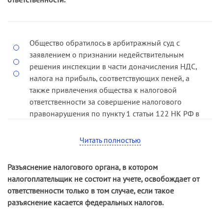
инспекции удовлетворено частично. С общества
в доход соответствующего бюджета взыскана
часть заявленных налоговых санкций. В
Общество обратилось в арбитражный суд с
удовлетворении остальной части требований
заявлением о признании недействительным
отказано.
решения инспекции в части доначисления НДС,
В апелляционном суде дело не рассматривалось.
налога на прибыль, соответствующих пеней, а
также привлечения общества к налоговой
ФАС СЗО указал, что по смыслу статьи 109 НК РФ
ответственности за совершение налогового
привлечение к налоговой ответственности за
правонарушения по пункту 1 статьи 122 НК РФ в
совершение налогового правонарушения
виде взыскания штрафов за неуплату (неполную
возможно лишь при наличии события
уплату) названных налогов.
Читать полностью
налогового правонарушения и вины лица в его
совершении.
Решением суда первой инстанции, оставленным
Разъяснение налогового органа, в котором
без изменения постановлением апелляционной
Обосновывая отсутствие вины в совершенном
налогоплательщик не состоит на учете, освобождает от
инстанции, обществу отказано в удовлетворении
правонарушении, общество просило обратить
ответственности только в том случае, если такое
заявленного требования.
внимание на то, что при исчислении налога на
разъяснение касается федеральных налогов.
имущество оно руководствовалось
ФАС СЗО, оставляя без изменения судебные