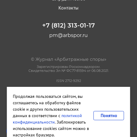
Контакты
+7 (812) 313-01-17
pm@arbspor.ru
© Журнал «Арбитражные споры»
Зарегистрирован Роскомнадзором.
Свидетельство Эл № ФС77-81594 от 06.08.2021.
ISSN 2712-9292
Политика конфиденциальности
Продолжая пользоваться сайтом, вы
Пользовательское соглашение
Правила использования материалов сайта
соглашаетесь на обработку файлов
cookie и других пользовательских
данных в соответствии с
политикой
Понятно
Сделано в
Cetera
конфиденциальности
. Заблокировать
Издательство и редакция ООО "КАДИС"
использование cookies сайтом можно в
Санкт-Петербург
,
Петроградская набережная, дом 22, литера А,
настройках браузера.
помещение 33Н