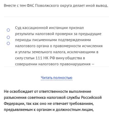
обществом и Петрозаводским отделением
Вместе с тем ФАС Поволжского округа делает иной вывод.
Октябрьской железной дороги Министерства
путей сообщения Российской Федерации,
существующими с 1984 года. Как поясняет
Суд кассационной инстанции признал
общество, ни в одном из решений налогового
результаты налоговой проверки за предыдущие
органа, вынесенных по результатам проверок,
периоды письменными подтверждениями
не было указано на обязанность по уплате
налогового органа о правомерности исчисления
земельного налога и представлению
и уплаты земельного налога, исключающими в
соответствующих расчетов. Принятые по
силу статьи 111 НК РФ вину общества в
результатам проверок решения рассматривались
совершении налогового правонарушения —
обществом в качестве письменных разъяснений
занижении земельного налога (
постановление
инспекции по вопросам применения
ФАС Поволжского округа от 23.01.07 по делу №
законодательства о налогах и сборах.
Читать полностью
А55-3823/2006-10
).
Указанный факт, по мнению общества, в
соответствии со статьей 111 НК РФ является
Не освобождает от ответственности выполнение
обстоятельством, исключающим его вину в
разъяснения советника налоговой службы Российской
совершении налогового правонарушения.
Федерации, так как оно не отвечает требованиям,
предъявляемым к органам и должностным лицам,
ФАС СЗО пришел к выводу, что суды