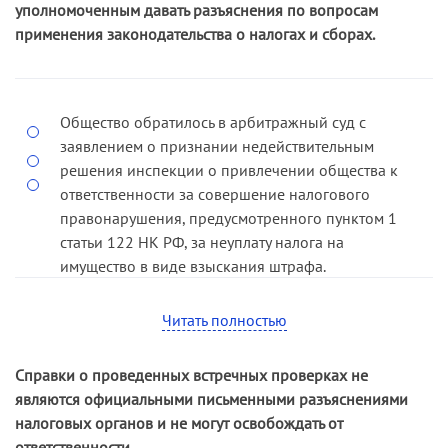
уполномоченным давать разъяснения по вопросам
нижестоящих инстанций обоснованно
применения законодательства о налогах и сборах.
отклонили ссылку общества на то, что
налоговый орган в течение длительного
времени при проведении налоговых проверок
не информировал общество о необходимости
Общество обратилось в арбитражный суд с
уплаты земельного налога, поскольку в данном
заявлением о признании недействительным
случае отсутствовало пря-мое разъяснение
решения инспекции о привлечении общества к
должностного лица налогового органа, в связи с
ответственности за совершение налогового
чем нормы подпункта 3 пункта 1 статьи 111 НК
правонарушения, предусмотренного пунктом 1
РФ не подлежат применению (
постановление
статьи 122 НК РФ, за неуплату налога на
ФАС СЗО от 10.07.07 по делу № А26-4514/2006-
имущество в виде взыскания штрафа.
211
).
Впоследствии инспекцией был заявлен
Читать полностью
встречный иск о взыскании с общества
налоговой санкции по оспариваемому
Справки о проведенных встречных проверках не
решению.
являются официальными письменными разъяснениями
При новом рассмотрении дела решением суда
налоговых органов и не могут освобождать от
первой инстанции встречное заявление
ответственности.