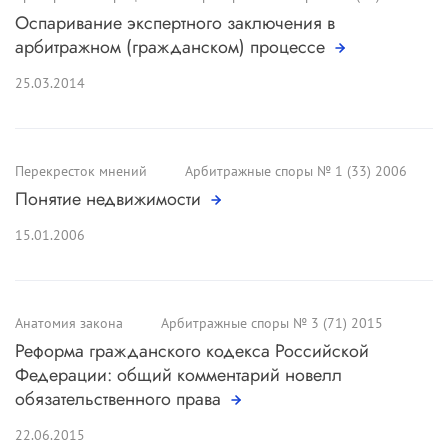
элементы налогообложения которого
Оспаривание экспертного заключения в
закреплены в региональных или местных
арбитражном (гражданском) процессе
нормативных актах, может быть дано только тем
25.03.2014
территориальным налоговым органом, в
котором налогоплательщик состоит на учете.
Транспортный налог относится к числу
региональных налогов, а следовательно
Перекресток мнений
Арбитражные споры № 1 (33) 2006
использование при формировании налоговой
Понятие недвижимости
базы разъяснения налогового органа иного
субъекта Российской Федерации, даже если на
15.01.2006
его территории действует аналогичный
региональный или местный налог, не будет
являться обстоятельством, предусмотренным
Анатомия закона
подпунктом 3 пункта 1 статьи 111 НК РФ.
Арбитражные споры № 3 (71) 2015
Реформа гражданского кодекса Российской
Никаких разъяснений по данному во-просу
Федерации: общий комментарий новелл
Управлением Федеральной налоговой службы
обязательственного права
по месту учета общества не дано (
постановление
ФАС СЗО от 01.09.08 по делу № А44-86/2008
).
22.06.2015