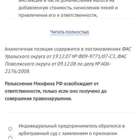
добавленную стоимость, начисления пеней и
привлечения его к ответственности,
предусмотренной пунктом 1 статьи 122 НК РФ, в
виде штрафа.
Читать полностью
Решением суда первой инстанции, оставленным
Аналогичная позиция содержится в
постановлениях ФАС
без изменения постановлением
Уральского округа от 19.12.07 № Ф09-9771/07-С3, ФАС
апелляционного суда, требования заявителя
Поволжского округа от 09.12.08 по делу № А06-
удовлетворены частично. Спорное решение
2176/2008.
налогового органа признано недействительным
в части вывода о неправомерном
Разъяснение Минфина РФ освобождает от
использовании льготы, предусмотренной
ответственности, только если оно получено до
подпунктом 23 пункта 2 статьи 149 НК РФ, и
совершения правонарушения.
соответствующего доначисления НДС,
начисления пеней, а также привлечения
общества к налоговой ответственности,
предусмотренной пунктом 1 статьи 122 НК РФ, в
Индивидуальный предприниматель обратился в
виде взыскания штрафа.
арбитражный суд с заявлением о признании