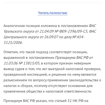
(
постановление ФАС СЗО от 18.12.08 по делу №
Решением суда первой инстанции заявленные
А42-3741/2008
).
требования частично удовлетворены, но в части
Читать полностью
привлечения общества к налоговой
ответственности в виде штрафов по пункту 2
Аналогичная позиция изложена в
постановлениях ФАС
статьи 119 НК РФ за непредставление
Уральского округа от 21.04.09 № Ф09-2396/09-С3, ФАС
деклараций по земельному налогу и по пункту 1
Центрального округа от 26.09.07 по делу № А54-
статьи 122 НК РФ за неуплату земельного налога
5125/2006
.
решение инспекции было признано законным.
Постановлением суда апелляционной
Отметим, что такой подход соответствует позиции,
инстанции решение было оставлено без
выраженной в
постановлении Президиума ВАС РФ от
изменения.
21.03.06 № 13815/05
, в котором признан неверным
вывод судов о том, что акт выездной налоговой проверки,
В кассационной жалобе общество, ссылаясь на
проведенной инспекцией, и решение по нему являются
неправильное применение судами норм
разъяснением по вопросу применения законодательства о
материального права, просило отменить
налогах и сборах, поэтому отсутствуют основания для
судебные акты в части отказа в удовлетворении
привлечения общества к налоговой ответственности.
требований заявителя о признании
недействительным оспариваемого решения
Президиум ВАС РФ указал, что статьей 32 НК РФ на
инспекции о привлечении общества к