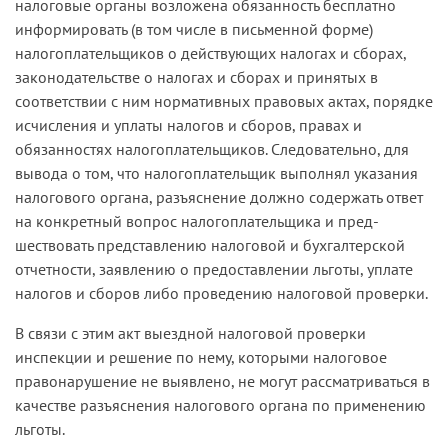
налоговые органы возложена обязанность бесплатно
налоговой ответственности в виде штрафов по
информировать (в том числе в письменной форме)
пункту 2 статьи 119 НК РФ за непредставление
налогоплательщиков о действующих налогах и сборах,
деклараций по земельному налогу и по пункту 1
законодательстве о налогах и сборах и принятых в
статьи 122 НК РФ за неуплату земельного налога
соответствии с ним нормативных правовых актах, порядке
и принять по делу новое решение. По мнению
исчисления и уплаты налогов и сборов, правах и
подателя жалобы, судами не исследован вопрос
обязанностях налогоплательщиков. Следовательно, для
о том, с какого момента общество должно было
вывода о том, что налогоплательщик выполнял указания
уплачивать земельный налог и подавать расчет
налогового органа, разъяснение должно содержать ответ
по нему в налоговый орган.
на конкретный вопрос налогоплательщика и пред-
шествовать представлению налоговой и бухгалтерской
При этом общество не оспаривало
отчетности, заявлению о предоставлении льготы, уплате
правомерности доначисления земельного
налогов и сборов либо проведению налоговой проверки.
налога и в добровольном порядке уплатило
недоимку по земельному налогу и пени, но
В связи с этим акт выездной налоговой проверки
полагало, что к налоговой ответственности
инспекции и решение по нему, которыми налоговое
привлечено неправомерно. Общество ссылалось
правонарушение не выявлено, не могут рассматриваться в
на то, что непредставление расчетов по
качестве разъяснения налогового органа по применению
земельному налогу и его неуплата были
льготы.
обусловлены арендными отношениями между