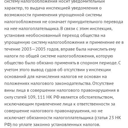
систему налогообложения носит уведомительный
26.2 НК РФ. В частности, заявитель 25.10.07
вмененных ему налоговых правонарушений
характер, то выдача инспекцией уведомления о
представил в налоговый орган декларацию по
(
постановление ФАС СЗО от 01.10.07 по делу №
возможности применения упрощенной системы
упрощенной системе налогообложения за 9
А05-3490/2007
).
налогообложения не означает принудительного перевода
месяцев 2007 года.
на нее налогоплательщика. В связи с этим инспекция,
В дальнейшем налоговый орган письмом от
установив необоснованный переход общества на
10.10.07 отозвал у налогоплательщика
упрощенную систему налогообложения и применение ее в
уведомление о применении упрощенной
течение 2003—2005 годов, вправе была начислить ему
системы налогообложения. Затем инспекция
налоги по общей системе налогообложения, которую
20.03.08 вынесла решение о привлечении
общество было обязано применять в спорном периоде. С
общества к ответственности, предусмотренной
учетом этого вывод судов об отсутствии у инспекции
пунктом 1 статьи 119 и пунктом 1 статьи 126 НК
оснований для начисления налогов не основан на
РФ, в виде взыскания штрафов. Основанием для
положениях налогового законодательства. Отсутствие
принятия данного решения послужило
вины лица в совершении налогового правонарушения в
непредставление заявителем в налоговый орган
силу статей 109, 111 НК РФ является обстоятельством,
в установленный законодательством о налогах и
исключающим привлечение лица к ответственности за
сборах срок налоговой декларации по налогу
совершение налогового правонарушения, но не
на прибыль организаций за 9 месяцев 2007
исключает обязанности налогоплательщика (статья 23 НК
года, бухгалтерского баланса на 01.10.07, отчета
РФ) по уплате законно установленных налогов.