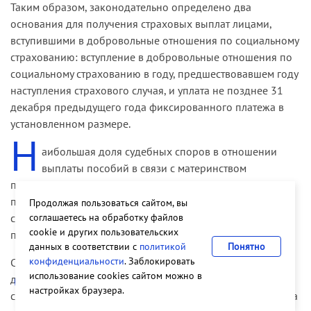
Таким образом, законодательно определено два
основания для получения страховых выплат лицами,
вступившими в добровольные отношения по социальному
страхованию: вступление в добровольные отношения по
социальному страхованию в году, предшествовавшем году
наступления страхового случая, и уплата не позднее 31
декабря предыдущего года фиксированного платежа в
установленном размере.
Н
аибольшая доля судебных споров в отношении
выплаты пособий в связи с материнством
приходится на случаи отказа в возмещении средств по
причине фактического отсутствия трудовых отношений и
Продолжая пользоваться сайтом, вы
соглашаетесь на обработку файлов
создания так называемой искусственной ситуации для
cookie и других пользовательских
получения средств Фонда.
данных в соответствии с
политикой
Понятно
конфиденциальности
. Заблокировать
Сложившаяся судебная практика по данной категории
использование cookies сайтом можно в
дел неоднозначна, поскольку в каждом конкретном
настройках браузера.
случае суды оценивают в совокупности доказательства, на