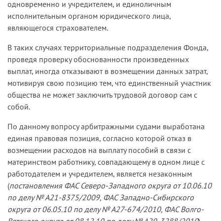
одновременно и учредителем, и единоличным
исполнительным органом юридического лица,
являющегося страхователем.
В таких случаях территориальные подразделения Фонда,
проведя проверку обоснованности произведенных
выплат, иногда отказывают в возмещении данных затрат,
мотивируя свою позицию тем, что единственный участник
общества не может заключить трудовой договор сам с
собой.
По данному вопросу арбитражными судами выработана
единая правовая позиция, согласно которой отказ в
возмещении расходов на выплату пособий в связи с
материнством работнику, совпадающему в одном лице с
работодателем и учредителем, является незаконным
(
постановления ФАС Северо-Западного округа от 10.06.10
по делу № А21-8375/2009, ФАС Западно-Сибирского
округа от 06.05.10 по делу № А27-674/2010, ФАС Волго-
Вятского округа от 08.12.10 по делу № А29-3288/2010
).