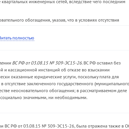
 квартальных инженерных сетей, вследствие чего последним
вязи с чем в этом случае требование об оплате товаров, работ
обогащения не подлежит удовлетворению в силу пункта 4 стать
Федерации (далее — ГК РФ).
вательного обогащения, указав, что в условиях отсутствия
е выполнение истцом несогласованных работ по
сточников инженерного обеспечения и соответствующих
Читать полностью
никновение на стороне Комитета по строительству
ворение требования о взыскании неосновательного обогащени
твовавшего на период спорных правоотношений Закона № 94-
вестных исполнителей работ и государственных
лении ВС РФ от 03.08.15 № 309-ЭС15-26
. ВС РФ оставил без
ть незаконные имущественные выгоды в обход действующих
й и кассационной инстанций об отказе во взыскании
аказов. Между тем никто не вправе извлекать преимущества и
ески оказанные юридические услуги, поскольку плата для
0 ГК РФ). Таким образом, материалами дела не подтверждается,
в отсутствие заключенного государственного (муниципального
бот истец действовал в имущественных интересах Комитета п
естве неосновательного обогащения; в рассматриваемом деле
бъемов работ привело к необоснованному приобретению или
и социально значимыми, ни необходимыми.
ета по строительству.
и ВС РФ от 03.08.15 № 309-ЭС15-26, была отражена также в О