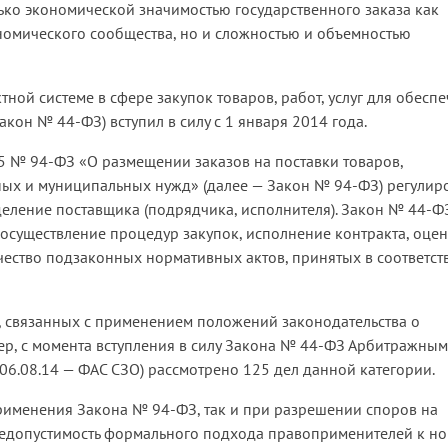
лько экономической значимостью государственного заказа как
номического сообщества, но и сложностью и объемностью
ной системе в сфере закупок товаров, работ, услуг для обесп
кон № 44-ФЗ) вступил в силу с 1 января 2014 года.
5 № 94-ФЗ «О размещении заказов на поставки товаров,
нных и муниципальных нужд» (далее — Закон № 94-ФЗ) регулир
еделение поставщика (подрядчика, исполнителя). Закон № 44-Ф
осуществление процедур закупок, исполнение контракта, оцен
чество подзаконных нормативных актов, принятых в соответст
 связанных с применением положений законодательства о
ер, с момента вступления в силу Закона № 44-ФЗ Арбитражным
 06.08.14 — ФАС СЗО) рассмотрено 125 дел данной категории.
рименения Закона № 94-ФЗ, так и при разрешении споров на
недопустимость формального подхода правоприменителей к н