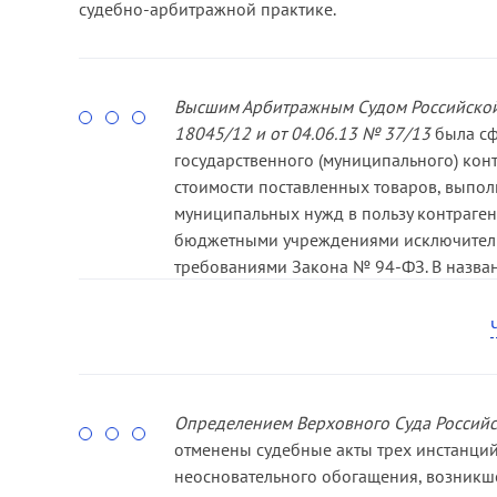
судебно-арбитражной практике.
Высшим Арбитражным Судом Российской
18045/12 и от 04.06.13 № 37/13
была сф
государственного (муниципального) кон
стоимости поставленных товаров, выпол
муниципальных нужд в пользу контраген
бюджетными учреждениями исключительн
требованиями Закона № 94-ФЗ. В назван
выполнения подобных работ без соблю
требований о взыскании неосновательн
недобросовестных исполнителей работ и
незаконные имущественные выгоды в обх
преимущества из своего незаконного по
Определением Верховного Суда Российс
оказание услуг без государственного (м
отменены судебные акты трех инстанций 
в порядке, предусмотренных Законом № 9
неосновательного обогащения, возникше
выполнявшее работы или оказывавшее ус