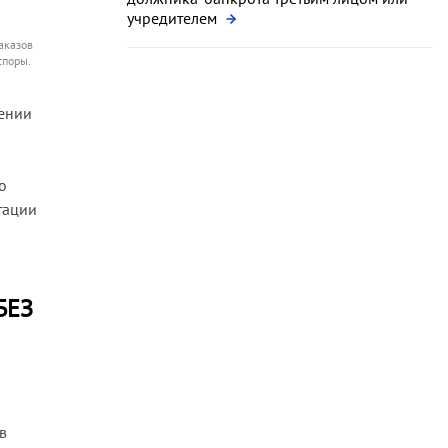
учредителем
аказов
споры.
шении
о
тации
БЕЗ
в