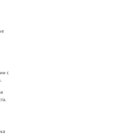
ые
ии с
.
ля
та.
ика