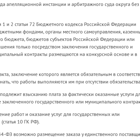
уда апелляционной инстанции и арбитражного суда округа без
и 1 и 2 статьи 72 Бюджетного кодекса Российской Федерации
джетными фондами, органы местного самоуправления, казенн
го бюджета, бюджетов субъектов Российской Федерации или
ошения только посредством заключения государственного и
ципальный контракты размещаются на конкурсной основе и в
кта, заключение которого является обязательным в соответств
нать, что работы выполняются им при отсутствии обязательства
е подлежит взысканию плата за фактически оказанные услуги д
е заключенного государственного или муниципального контрак
ние работ и оказание услуг для государственных или
статья 10 ГК РФ).
№ 44-ФЗ возможно размещение заказа у единственного поставщ