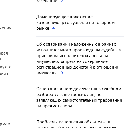
заседании
Доминирующее положение
хозяйствующего субъекта на товарном
ечения
рынке
Об оспаривании наложенных в рамках
исполнительного производства судебным
овал
приставом-исполнителем ареста на
З
имущество, запрета на совершение
ку его
регистрационных действий в отношении
имущества
вии с
Основания и порядок участия в судебном
разбирательстве третьих лиц, не
заявляющих самостоятельных требований
на предмет спора
Проблемы исполнения обязательств
ормам
должника-банкрота третьим лицом или