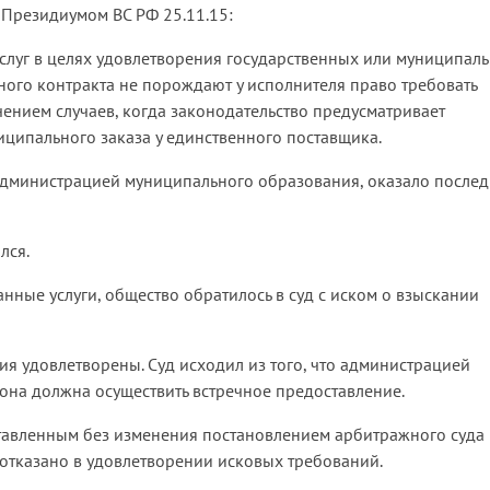
 Президиумом ВС РФ 25.11.15:
услуг в целях удовлетворения государственных или муниципал
ного контракта не порождают у исполнителя право требовать
ением случаев, когда законодательство предусматривает
ципального заказа у единственного поставщика.
дминистрацией муниципального образования, оказало послед
лся.
анные услуги, общество обратилось в суд с иском о взыскании
я удовлетворены. Суд исходил из того, что администрацией
 она должна осуществить встречное предоставление.
тавленным без изменения постановлением арбитражного суда
 отказано в удовлетворении исковых требований.