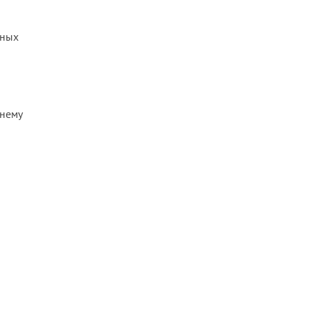
ьных
нему