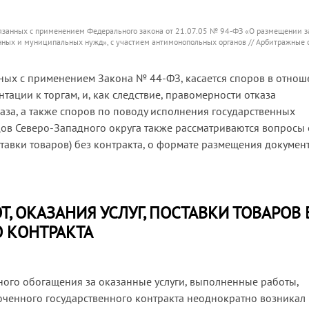
 связанных с применением Федерального закона от 21.07.05 № 94-ФЗ «О размещении з
венных и муниципальных нужд», с участием антимонопольных органов // Арбитражные 
нных с применением Закона № 44-ФЗ, касается споров в отно
тации к торгам, и, как следствие, правомерности отказа
аза, а также споров по поводу исполнения государственных
удов Северо-Западного округа также рассматриваются вопросы 
ставки товаров) без контракта, о формате размещения докумен
 ОКАЗАНИЯ УСЛУГ, ПОСТАВКИ ТОВАРОВ 
 КОНТРАКТА
ного обогащения за оказанные услуги, выполненные работы,
люченного государственного контракта неоднократно возникал 