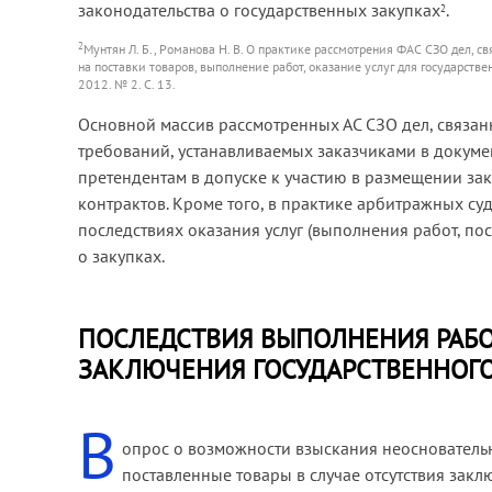
законодательства о государственных закупках
.
2
2
Мунтян Л. Б., Романова Н. В. О практике рассмотрения ФАС СЗО дел,
на поставки товаров, выполнение работ, оказание услуг для государст
2012. № 2. С. 13.
Основной массив рассмотренных АС СЗО дел, связа
требований, устанавливаемых заказчиками в докумен
претендентам в допуске к участию в размещении зак
контрактов. Кроме того, в практике арбитражных с
последствиях оказания услуг (выполнения работ, по
о закупках.
ПОСЛЕДСТВИЯ ВЫПОЛНЕНИЯ РАБОТ,
ЗАКЛЮЧЕНИЯ ГОСУДАРСТВЕННОГО
В
опрос о возможности взыскания неоснователь
поставленные товары в случае отсутствия зак