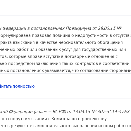
 Федерации в постановлениях Президиума от 28.05.13 №
ормулирована правовая позиция о недопустимости в отсутств
тракта взыскания в качестве неосновательного обогащения
ненных работ или оказанных услуг для государственных или
тов, которые вправе вступать в договорные отношения с
о посредством заключения таких контрактов в соответствии 
ных постановлениях указывается, что согласование сторонам
дения требований Закона № 94-ФЗ и удовлетворение
ого обогащения по существу открывают возможность для
Читать полностью
 государственных (муниципальных) заказчиков приобретать
од Закона № 94-ФЗ, тогда как никто не вправе извлекать
ведения. Поэтому поставка товаров, выполнение работ и
кой Федерации (далее — ВС РФ) от 13.03.15 № 307-ЭС14-4768
униципального) контракта, подлежащего заключению в случаях
по спору о взыскании с Комитета по строительству
4-ФЗ, свидетельствуют о том, что лицо, поставлявшее товары
го в результате самостоятельного выполнения истцом работ п
луги, не могло не знать, что работы выполняются им при