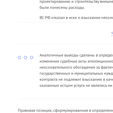
проектированию и строительству внешне
очевидном отсутствии обязательства, в с
были понесены расходы.
или услуг в качестве неосновательного 
1109 Гражданского кодекса Российской 
ВС РФ отказал в иске о взыскании неосно
государственного контракта фактическо
проектированию и развитию головных и
магистральных сетей не может влечь воз
неосновательного обогащения. Удовлет
по сути, дезавуирует применение дейс
и открывает возможность для недобросо
Аналогичные выводы сделаны
в опреде
(муниципальных) заказчиков приобрета
изменения судебные акты апелляционно
процедур размещения государственных з
неосновательного обогащения за фактич
своего незаконного поведения (статья 1
государственных и муниципальных нужд 
что при выполнении спорных объемов ра
контракта не подлежит взысканию в кач
строительству и выполнение спорных о
оказанные истцом услуги не являлись н
сбережению имущества на стороне Комит
Правовая позиция, сформулированная в определени