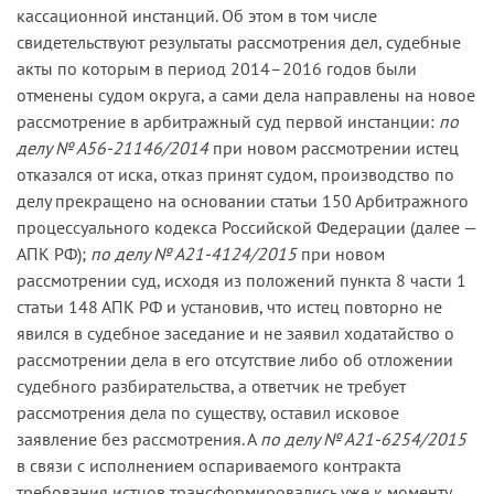
кассационной инстанций. Об этом в том числе
свидетельствуют результаты рассмотрения дел, судебные
акты по которым в период 2014–2016 годов были
отменены судом округа, а сами дела направлены на новое
рассмотрение в арбитражный суд первой инстанции:
по
делу № А56-21146/2014
при новом рассмотрении истец
отказался от иска, отказ принят судом, производство по
делу прекращено на основании статьи 150 Арбитражного
процессуального кодекса Российской Федерации (далее —
АПК РФ);
по делу № А21-4124/2015
при новом
рассмотрении суд, исходя из положений пункта 8 части 1
статьи 148 АПК РФ и установив, что истец повторно не
явился в судебное заседание и не заявил ходатайство о
рассмотрении дела в его отсутствие либо об отложении
судебного разбирательства, а ответчик не требует
рассмотрения дела по существу, оставил исковое
заявление без рассмотрения. А
по делу № А21-6254/2015
в связи с исполнением оспариваемого контракта
требования истцов трансформировались уже к моменту