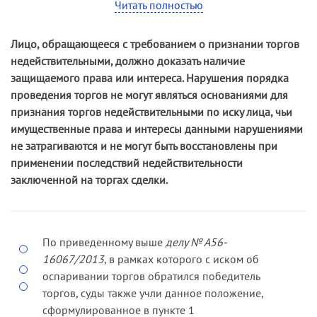
Читать полностью
Ему был направлен для подписания проект
орган с жалобой на действия организатора
контракта.
торгов при проведении названного аукциона,
Лицо, обращающееся с требованием о признании торгов
указав, что отсутствие конкретной цены по
Истец проект контракта не подписал и направил
недействительными, должно доказать наличие
пункту 8.1 аукционной документации, которая
заказчику протокол с возражениями в
защищаемого права или интереса. Нарушения порядка
бы позволила оценить возможность и
отношении положений контракта,
проведения торгов не могут являться основаниями для
целесообразность участия в аукционе,
предусматривающих возможность заказчика в
признания торгов недействительными по иску лица, чьи
свидетельствует об ограничении конкуренции и
одностороннем порядке отказаться от
имущественные права и интересы данными нарушениями
является неправомерным. Кроме того, общество
исполнения государственного контракта (пункт
не затрагиваются и не могут быть восстановлены при
указало на неправомерность включения такого
7.2.8 проекта контракта).
применении последствий недействительности
пункта в аукционную документацию, поскольку
заключенной на торгах сделки.
обеспечение государственной инвентаризации
Ввиду отказа от заключения контракта в
лесных участков не является обязанностью
установленный законом срок общество
участников аукциона.
признано уклонившимся от заключения
государственного контракта.
По приведенному выше
делу № А56-
Проанализировав положения статьи 79 Лесного
16067/2013
, в рамках которого с иском об
кодекса Российской Федерации,
Решением антимонопольного органа сведения
оспаривании торгов обратился победитель
антимонопольный орган пришел к выводу, что
об истце включены в реестр недобросовестных
торгов, суды также учли данное положение,
указанная статья не предусматривает
поставщиков.
сформулированное в пункте 1
возможности для организатора торгов