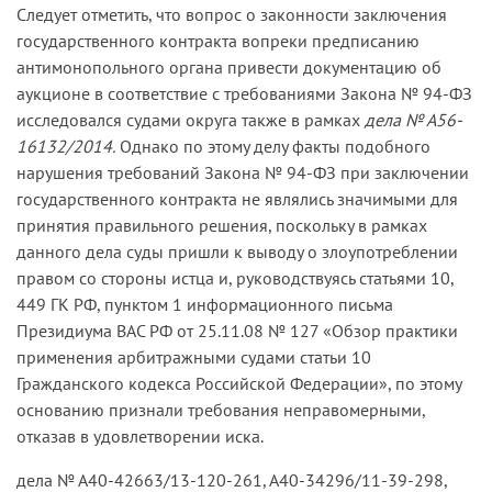
Следует отметить, что вопрос о законности заключения
выполнение работ, оказание услуг для
государственного контракта вопреки предписанию
государственных и муниципальных нужд»
антимонопольного органа привести документацию об
(далее — Закон № 94-ФЗ) о запрете заключения
аукционе в соответствие с требованиями Закона № 94-ФЗ
государственного контракта до момента
исследовался судами округа также в рамках
дела № А56-
исполнения выданных предписаний об
16132/2014.
Однако по этому делу факты подобного
устранении нарушений законодательства о
нарушения требований Закона № 94-ФЗ при заключении
размещении заказов, в связи с чем
государственного контракта не являлись значимыми для
удовлетворил заявленные требования и
принятия правильного решения, поскольку в рамках
признал оспариваемый открытый аукцион в
данного дела суды пришли к выводу о злоупотреблении
электронной форме и заключенный по его
правом со стороны истца и, руководствуясь статьями 10,
итогам контракт недействительными.
449 ГК РФ, пунктом 1 информационного письма
Президиума ВАС РФ от 25.11.08 № 127 «Обзор практики
Апелляционный суд, посчитав, что принятие
применения арбитражными судами статьи 10
обеспечительных мер в виде приостановления
Гражданского кодекса Российской Федерации», по этому
действия предписания антимонопольного
основанию признали требования неправомерными,
органа открывало заказчику возможность
отказав в удовлетворении иска.
завершить процедуру проведения аукциона и
позволяло заключить спорный государственный
дела № А40-42663/13-120-261, А40-34296/11-39-298,
контракт, в связи с чем, по мнению суда