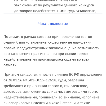
заключенных по результатам данного конкурса
Приведенные обстоятельства в силу статьи 4
договоров недействительными суды установили,
АПК РФ и статьи 12 ГК РФ свидетельствуют об
что вступившими в законную силу судебными
отсутствии у истца материального интереса в
актами по другому делу постановление местной
признании конкурса недействительным.
Читать полностью
администрации муниципального образования о
На основании изложенного судебные акты
проведении открытого конкурса по отбору
По делам, в рамках которых при проведении торгов
первой и апелляционной инстанций оставлены
управляющей организации для управления
судами были установлены существенные нарушения
судом кассационной инстанции без изменения.
многоквартирными домами признано
правил, предусмотренных законом, оценка возможности
недействительным. Данное решение вынесено в
восстановления прав истца при признании торгов
отношении домов, являвшихся предметом
недействительными производилась судами во всех
оспариваемого конкурса. Судами также было
случаях.
установлено, что способ управления
многоквартирными домами был выбран
При этом как до, так и после принятия ВС РФ определения
собственниками на общих собраниях
от 28.01.16 № 301-ЭС15-12618, суды, разрешая
собственников помещений в многоквартирных
требования о при-знании торгов и, как следствие,
домах, следовательно, основания для
договоров, заключенных с лицами, выигравшими торги,
проведения конкурса отсутствовали.
недействительными, принимали во внимание, исполнена
ли оспариваемая сделка и в какой степени, а также
Исходя из изложенного, отсутствие правовых