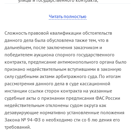
заключенного по итогам названного аукциона,
суды оценивали правомерность заключения
Читать полностью
контракта при наличии выданного заказчику
предписания антимонопольного органа об
Сложность правовой квалификации обстоятельств
отмене итогов спорного аукциона, действие
данного дела была обусловлена также тем, что в
которого, в свою очередь, на момент
дальнейшем, после заключения заказчиком и
заключения контракта было приостановлено
победителем аукциона спорного государственного
определением арбитражного суда о принятии
контракта, предписание антимонопольного органа было
обеспечительных мер.
признано недействительным вступившими в законную
силу судебными актами арбитражного суда. По итогам
Суд первой инстанции пришел к выводу о том,
рассмотрения данного дела в суде кассационной
что приостановление действия предписания
инстанции ссылки сторон контракта на указанные
ФАС России, не признанного на момент
судебные акты о признании предписания ФАС России
заключения контракта недействительным, не
недействительным отклонены судом округа как
освобождает заказчика от обязанности
дезавуирующие нормативно установленные положения
соблюдать положение части 6 статьи 60
Закона № 94-ФЗ о необходимо сти со б лю дения его
действовавшего в спорный период
требований.
Федерального закона от 21.07.05 № 94-ФЗ «О
размещении заказов на поставки товаров,