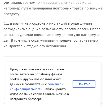
учитывали, возможно ли восстановление прав истца,
оснований для проведения открытого конкурса
например путем проведения повторных торгов по тому же
по отбору управляющей организации по
предмету.
управлению многоквартирными домами
исключает, как указал суд округа, дальнейшие
Суды различных судебных инстанций в ряде случаев
действия в рамках процедуры конкурсного
расходились в оценке возможности восстановления прав
отбора, а следовательно, и возможность
истца, но уделяли внимание этому вопросу по каждому из
восстановления прав истца, даже если они были
дел. В том числе суды учитывали предмет оспариваемых
нарушены при проведении конкурса.
контрактов и стадию его исполнения.
В связи с этим суд кассационной инстанции
пришел к выводу о том, что основания для
удовлетворения исковых требований
Так,
по делу № А56-9991/2014
, признавая
Продолжая пользоваться сайтом, вы
отсутствовали, поскольку в данном случае такой
недействительным государственный контракт на
соглашаетесь на обработку файлов
способ защиты права, как признание торгов
выполнение ремонтных работ по капитальному
cookie и других пользовательских
недействительными, по иску участника конкурса
ремонту улицы, суды установили и учли, что в
данных в соответствии с
политикой
Понятно
не мог быть применен.
конфиденциальности
. Заблокировать
связи со значительным числом судебных
использование cookies сайтом можно в
споров, связанных с проведением торгов и
настройках браузера.
заключением данного контракта, его