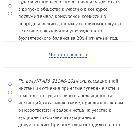
судами установлено, что основанием для отказа
в допуске общества к участию в конкурсе
При таких обстоятельствах суд округа пришел к
послужил вывод конкурсной комиссии о
выводу о заключении государственного
непредставлении данным участником конкурса
контракта в нарушение норм, предусмотренных
в составе заявки копии утвержденного
Законом № 94-ФЗ, в связи с чем, руководствуясь
бухгалтерского баланса за 2014 отчетный год.
пунктом 5 части 1 статьи 287 АПК РФ, отменил
постановление апелляционного суда, оставив в
Вместе с тем из материалов дела следует, что
Читать полностью
силе решение суда первой инстанции.
при подаче заявки в числе прочих документов
обществом была представлена копия
утвержденного бухгалтерского баланса за 2014
год, подписанного его генеральным директором
По делу № А56-21146/2014
суд кассационной
с отметкой налогового органа о принятии
инстанции отменил принятые судебные акты и
данного баланса.
отметил, что суды первой и апелляционной
инстанций, отказывая в иске, пришли к выводам
Суды двух инстанций, оценив представленные в
о несоответствии заявки истца на участие в
материалы дела доказательства (в том числе
аукционе требованиям аукционной
копию утвержденного бухгалтерского баланса,
документации. При этом суды исходили из того,
копию протокола годового общего собрания
что на выписке с банковского счета заявителя,
участников общества), пришли к выводу о том,