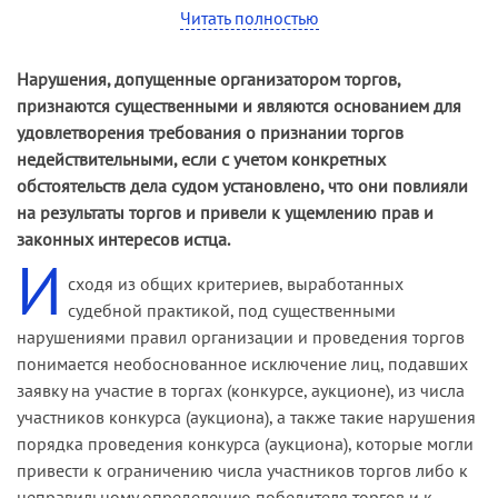
подтверждающей перечисление задатка,
Читать полностью
что основания для отказа к допуску общества на
отсутствует печать и подпись должностного лица
участие в конкурсе по мотиву несоблюдения
кредитной организации.
положений подпункта 2 пункта 53 Правил
Нарушения, допущенные организатором торгов,
проведения органом местного самоуправления
признаются существенными и являются основанием для
Между тем ни в Методических указаниях по
открытого конкурса по отбору управляющей
удовлетворения требования о признании торгов
подготовке, организации и проведению
организации для управления многоквартирным
недействительными, если с учетом конкретных
аукционов по продаже права на заключение
домом (утверждены постановлением
обстоятельств дела судом установлено, что они повлияли
договоров аренды лесных участков,
Правительства Российской Федерации от
на результаты торгов и привели к ущемлению прав и
находящихся в государственной или
06.02.06 № 75) отсутствовали. В связи с этим
законных интересов истца.
муниципальной собственности, либо права на
И
суды обоснованно удовлетворили требования
заключение договора купли-продажи лесных
сходя из общих критериев, выработанных
истца. Суд округа согласился с позицией судов
насаждений в соответствии со статьями 78–80
судебной практикой, под существенными
первой и апелляционной инстанций.
Лесного кодекса Российской Федерации
нарушениями правил организации и проведения торгов
(утверждены приказом Министерства сельского
понимается необоснованное исключение лиц, подавших
хозяйства Российской Федерации от 24.02.09 №
заявку на участие в торгах (конкурсе, аукционе), из числа
75), ни в аукционной документации не
участников конкурса (аукциона), а также такие нарушения
содержится требований к оформлению выписки
порядка проведения конкурса (аукциона), которые могли
с банковского счета заявителя, в частности о
привести к ограничению числа участников торгов либо к
том, что такая выписка должна быть подписана
неправильному определению победителя торгов и к