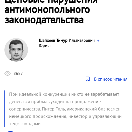
антимонопольного
законодательства
Шайхеев Тимур Ильгизярович
Юрист
8687
В список чтения
При идеальной конкуренции никто не зарабатывает
денег: вся прибыль уходит на продолжение
соперничества. Питер Тиль, американский бизнесмен
немецкого происхождения, инвестор и управляющий
хедж-фондами