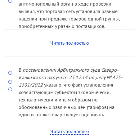
антимонопольный орган в ходе проверки
выявил, что торговая сеть установила разные
наценки при продаже товаров одной группы,
приобретенных у разных поставщиков.
Антимонопольный орган посчитал, что такие
действия могут привести к созданию
Читать полностью
дискриминационных условий для поставщиков
и производителей товара, и выдал торговой
сети предписание об устранении допущенных
В
постановлении Арбитражного суда Северо-
нарушений, которое компания оспорила в
Кавказского округа от 25.12.14 по делу № А25-
арбитражном суде.
2331/2012
указано, что факт установления
Суды признали предписание незаконным. В
хозяйствующим субъектом экономически,
договорах поставки, заключенных между
технологически и иным образом не
торговой сетью и поставщиками товара, не
обоснованных различных цен (тарифов) на
содержатся условия об установлении наценок
один и тот же товар следует оценивать
определенного размера при дальнейшей
применительно к конкретному товарному рынку,
реализации товаров. Поскольку после
на котором соответствующий субъект занимает
Читать полностью
приобретения товаров у поставщиков торговая
доминирующее положение. То есть данное