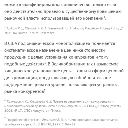
можно квалифицировать как хищничество, только если
оно действительно привело к существенному повышению
рыночной власти использовавшей его компании
.
5
5
Joskow P. L., Klevorik A. K.
A Framework for Analyzing Predatory Pricing Policy //
Yale Law Journal. 1979. Desember.
В США под хищнической монополизацией понимается
систематическое назначение цен ниже стоимости
продукции с целью устранения конкурентов и тому
подобные действия
. В Великобритании так называемое
6
хищническое установление цены — одна из форм ценовой
дискриминации, представляющая собой длительное
поддержание цены на уровне, позволяющем устранить с
рынка конкурентов
.
7
6
Кузнецов А. П., Гаврилова А. В.
Правовая регламентация конкуренции и
монополистической деятельности в Великобритании и США // Налоги (газета).
2006. № 17; СПС «КонсультантПлюс».
7
Подробнее об этом см.:
Еременко В. И.
Антимонопольное законодательство
зарубежных стран. М.: ВНИИПИ, 1997. С. 86–89.