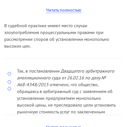
монопольно высокая.
Читать полностью
В этой связи следует принимать во внимание то,
что рыночная цена, как правило, формируется
В судебной практике имеют место случаи
под влиянием ряда факторов: спроса и
злоупотребления процессуальными правами при
предложения, эластичности спроса, издержек
рассмотрении споров об установлении монопольно
производства, конкуренции (ценовой и
высоких цен.
неценовой), государственного регулирования
условий обращения товаров на
соответствующем товарном рынке и др. Спрос
на товар определяет максимальную цену,
Так, в
постановлении Двадцатого арбитражного
которую могут устанавливать хозяйствующие
апелляционного суда от 26.02.16 по делу №
субъекты. Издержки производства (сумма
А68-4348/2015
отмечено, что общество,
постоянных и переменных издержек)
обращаясь в арбитражный суд с заявлением об
определяют минимальную ее величину.
установлении предприятием монопольно
Существенное влияние на цену оказывают
высокой цены, не преследовало цели установить
поведение конкурентов и цены на их
рыночную стоимость услуг по заключенным
продукцию (
решение Арбитражного суда
договорам, но, обосновывая свои действия
Республики Крым от 09.12.15 по делу № А83-
восстановлением нарушенных прав, подменяло
Читать полностью