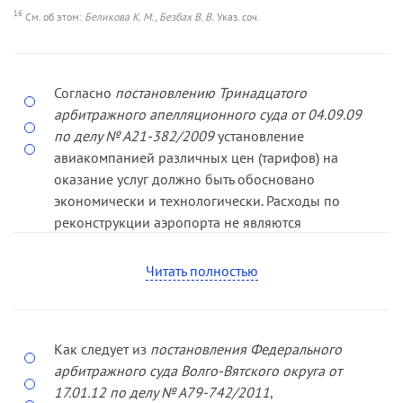
16
См. об этом:
Беликова К. М., Безбах В. В.
Указ. соч.
Согласно
постановлению Тринадцатого
арбитражного апелляционного суда от 04.09.09
по делу № А21-382/2009
установление
авиакомпанией различных цен (тарифов) на
оказание услуг должно быть обосновано
экономически и технологически. Расходы по
реконструкции аэропорта не являются
основанием для повышения цен, а
свидетельствуют о злоупотреблении
Читать полностью
хозяйствующим субъектом своим
доминирующим положением.
Как следует из
постановления Федерального
арбитражного суда Волго-Вятского округа от
17.01.12 по делу № А79-742/2011
,