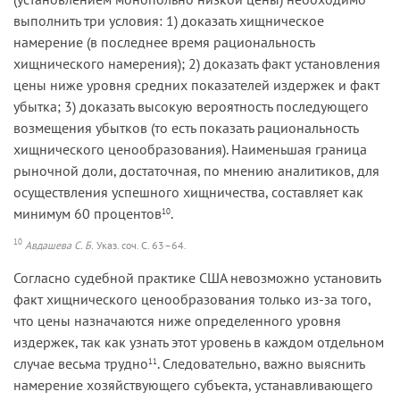
выполнить три условия: 1) доказать хищническое
намерение (в последнее время рациональность
хищнического намерения); 2) доказать факт установления
цены ниже уровня средних показателей издержек и факт
убытка; 3) доказать высокую вероятность последующего
возмещения убытков (то есть показать рациональность
хищнического ценообразования). Наименьшая граница
рыночной доли, достаточная, по мнению аналитиков, для
осуществления успешного хищничества, составляет как
минимум 60 процентов
.
10
10
Авдашева С. Б.
Указ. соч. С. 63–64.
Согласно судебной практике США невозможно установить
факт хищнического ценообразования только из-за того,
что цены назначаются ниже определенного уровня
издержек, так как узнать этот уровень в каждом отдельном
случае весьма трудно
. Следовательно, важно выяснить
11
намерение хозяйствующего субъекта, устанавливающего