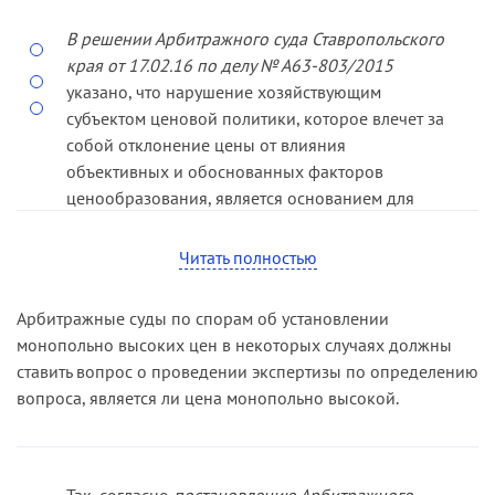
необходимых для производства и реализации
товара, путем сопоставления уровня
В решении Арбитражного суда Ставропольского
рентабельности занимающего доминирующее
края от 17.02.16 по делу № А63-803/2015
положение хозяйствующего субъекта с уровнем
указано, что нарушение хозяйствующим
рентабельности того же самого хозяйствующего
субъектом ценовой политики, которое влечет за
субъекта, зафиксированным в иные периоды
собой отклонение цены от влияния
времени (пункты 1 и 2 части 1 статьи 6 Закона о
объективных и обоснованных факторов
защите конкуренции), в пределах иных
ценообразования, является основанием для
географических границ; либо с уровнем
рассмотрения таких действий хозяйствующего
рентабельности других хозяйствующих
субъекта на предмет нарушения
Читать полностью
субъектов, реализующих идентичный товар на
антимонопольного законодательства, в
рынках со сравнительно развитой конкурентной
частности пункта 1 части 1 статьи 10 Закона о
Арбитражные суды по спорам об установлении
средой. К другим хозяйствующим субъектам в
защите конкуренции.
монопольно высоких цен в некоторых случаях должны
том числе могут относиться лица, входящие в
ставить вопрос о проведении экспертизы по определению
одну группу лиц с хозяйствующим субъектом,
вопроса, является ли цена монопольно высокой.
который подозревается в установлении
монопольно высокой цены.
Метод сопоставимых рынков подразумевает
Так, согласно
постановлению Арбитражного