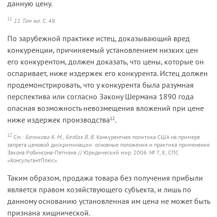
данную цену.
11
11 Там же.
С. 48.
По зарубежной практике истец, доказывающий вред
конкуренции, причиняемый установлением низких цен
его конкурентом, должен доказать, что цены, которые он
оспаривает, ниже издержек его конкурента. Истец должен
продемонстрировать, что у конкурента была разумная
перспектива или согласно Закону Шермана 1890 года
опасная возможность невозмещения вложений при цене
ниже издержек производства
.
12
12
См.:
Беликова К. М., Безбах В. В.
Конкурентная политика США на примере
запрета ценовой дискриминации: основные положения и практика применения
Закона Робинсона-Петмана // Юридический мир. 2006. № 7, 8; СПС
«КонсультантПлюс».
Таким образом, продажа товара без получения прибыли
является правом хозяйствующего субъекта, и лишь по
данному основанию установленная им цена не может быть
признана хищнической.