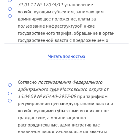
31.01.12 № 12074/11
установление
хозяйствующим субъектом, занимающим
доминирующее положение, платы за
пользование инфраструктурой ниже
государственного тарифа, обращение в орган
государственной власти с предложением о
расчете тарифа должно учитываться при
привлечении хозяйствующего субъекта к
Читать полностью
административной ответственности
.
15
15
Вестник ВАС РФ. 2012. № 5. С. 302.
Согласно
постановлению Федерального
арбитражного суда Московского округа от
15.04.09 № КГ-А40-2937-09
при тарифном
регулировании цен между органами власти и
хозяйствующими субъектами возникают не
гражданские, а организационно-
распорядительные, административные
правоотношения, основанные на власти и