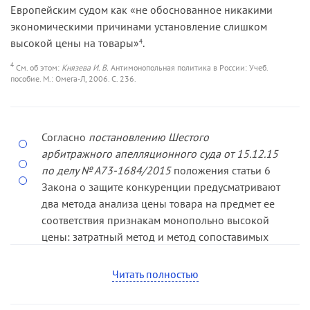
Европейским судом как «не обоснованное никакими
экономическими причинами установление слишком
высокой цены на товары»
.
4
4
См. об этом:
Князева И. В.
Антимонопольная политика в России: Учеб.
пособие. М.: Омега-Л, 2006. С. 236.
Согласно
постановлению Шестого
арбитражного апелляционного суда от 15.12.15
по делу № А73-1684/2015
положения статьи 6
Закона о защите конкуренции предусматривают
два метода анализа цены товара на предмет ее
соответствия признакам монопольно высокой
цены: затратный метод и метод сопоставимых
рынков.
Читать полностью
Затратный метод представляет собой метод
определения расходов и прибыли,