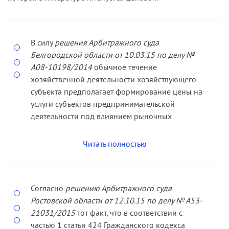
В силу
решения Арбитражного суда
Белгородской области от 10.03.15 по делу №
А08-10198/2014
обычное течение
хозяйственной деятельности хозяйствующего
субъекта предполагает формирование цены на
услуги субъектов предпринимательской
деятельности под влиянием рыночных
факторов, поскольку предпринимательская
деятельность имеет целью получение прибыли,
Читать полностью
следовательно, неучет этих факторов
представляет собой экстраординарное,
нетипичное поведение, которое необъяснимо с
Согласно
решению Арбитражного суда
указанной точки зрения; дискриминационное
Ростовской области от 12.10.15 по делу № А53-
формирование цены объективно не может быть
21031/2015
тот факт, что в соответствии с
обосновано ни с экономической, ни с
частью 1 статьи 424 Гражданского кодекса
логической стороны.