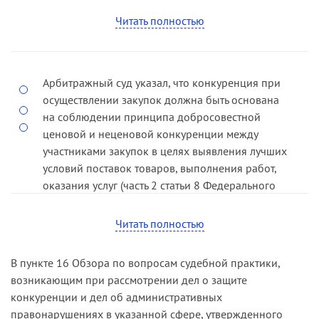
ценовыми способами, сохраняя экономическую
Читать полностью
стабильность предприятия. При этом действия
монополиста посягают как на публичные, так и
на частные интересы (
постановление
Арбитражный суд указал, что конкуренция при
Президиума ВАС РФ от 30.07.12 № 1063/12
).
осуществлении закупок должна быть основана
на соблюдении принципа добросовестной
ценовой и неценовой конкуренции между
участниками закупок в целях выявления лучших
условий поставок товаров, выполнения работ,
оказания услуг (часть 2 статьи 8 Федерального
закона от 05.04.13 № 44-ФЗ «О контрактной
системе в сфере закупок товаров, работ, услуг
Читать полностью
для обеспечения государственных и
муниципальных нужд»; далее — Закон о
В пункте 16 Обзора по вопросам судебной практики,
закупках).
возникающим при рассмотрении дел о защите
конкуренции и дел об административных
При этом представляется, что соблюдение
правонарушениях в указанной сфере, утвержденного
принципа добросовестной ценовой