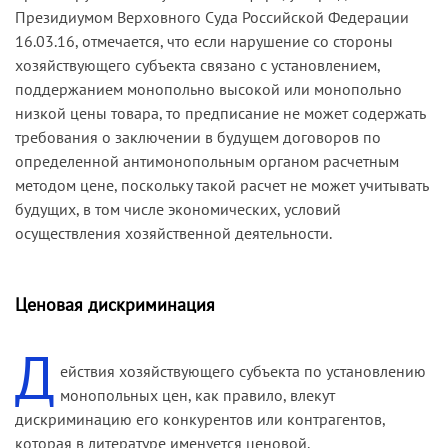
Президиумом Верховного Суда Российской Федерации
конкуренции должно выражаться в том числе и
16.03.16, отмечается, что если нарушение со стороны
в недопущении заключения контракта с
хозяйствующего субъекта связано с установлением,
искусственно заниженной ценой, то есть
поддержанием монопольно высокой или монопольно
(применяя по аналогии положения Закона о
низкой цены товара, то предписание не может содержать
защите конкуренции о монопольно низкой
требования о заключении в будущем договоров по
цене) ценой ниже суммы необходимых для
определенной антимонопольным органом расчетным
производства и реализации такого товара
методом цене, поскольку такой расчет не может учитывать
расходов и прибыли и ниже цены, которая
будущих, в том числе экономических, условий
сформировалась в условиях конкуренции на
осуществления хозяйственной деятельности.
сопоставимом товарном рынке.
Таким образом, признание соответствующими
Закону о закупках заявок на участие в аукционе
Ценовая дискриминация
с предложением «отрицательной» цены
Д
контракта противоречит принципу
ействия хозяйствующего субъекта по установлению
добросовестной ценовой конкуренции
монопольных цен, как правило, влекут
(
решение Арбитражного суда Свердловской
дискриминацию его конкурентов или контрагентов,
области от 17.03.16 по делу № А60-60658/2015
).
которая в литературе именуется ценовой.