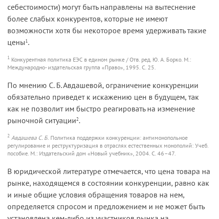
себестоимости) могут быть направлены на вытеснение
более слабых конкурентов, которые не имеют
возможности хотя бы некоторое время удерживать такие
цены
.
1
1
Конкурентная политика ЕЭС в едином рынке / Отв. ред. Ю. А. Борко. М.:
Международно- издательская группа «Право», 1995. С. 25.
По мнению С. Б. Авдашевой, ограничение конкуренции
обязательно приведет к искажению цен в будущем, так
как не позволит им быстро реагировать на изменение
рыночной ситуации
.
2
2
Авдашева С. Б.
Политика поддержки конкуренции: антимонопольное
регулирование и реструктуризация в отраслях естественных монополий: Учеб.
пособие. М.: Издательский дом «Новый учебник», 2004. С. 46–47.
В юридической литературе отмечается, что цена товара на
рынке, находящемся в состоянии конкуренции, равно как
и иные общие условия обращения товаров на нем,
определяется спросом и предложением и не может быть
установлена кем-либо из участников рынка на