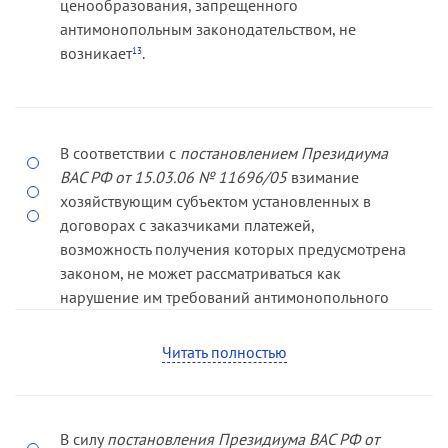
ценообразования, запрещенного
антимонопольным законодательством, не
возникает
.
13
В соответствии с
постановлением Президиума
ВАС РФ от 15.03.06 № 11696/05
взимание
хозяйствующим субъектом установленных в
договорах с заказчиками платежей,
возможность получения которых предусмотрена
законом, не может рассматриваться как
нарушение им требований антимонопольного
законодательства, поскольку размер таких
платежей в указанный период не был
Читать полностью
определен федеральным органом
исполнительной власти
.
14
14
Вестник ВАС РФ. 2006. № 7. С. 122–123.
В силу
постановления Президиума ВАС РФ от