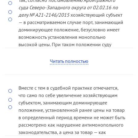
сравнение уровня цен, устанавливаемых
суда Северо-Западного округа от 02.02.16 по
доминирующим хозяйствующим субъектом на
делу № А21-2146/2015
хозяйствующий субъект
рассматриваемом товарном рынке, с уровнем
— в рассматриваемом случае порт, занимающий
цен, устанавливаемых в тот же период времени
доминирующее положение, безусловно имеет
этим или другими хозяйствующими субъектами
возможность установления монопольно
на иных (с точки зрения географических границ)
высокой цены. При таком положении суду
товарных рынках, характеризующихся более
предыдущей инстанции следовало поставить на
развитой конкурентной средой, либо с уровнем
обсуждение сторон вопрос о назначении
биржевых индикаторов.
Читать полностью
экспертизы для установления того, не является
Затратный метод применяется в том случае, если
ли предложенная портом цена монопольно
антимонопольным органом не выявлено
высокой, и определения экономически
Вместе с тем в судебной практике отмечается,
наличие сопоставимого рынка. Во всех
обоснованной цены.
что само по себе увеличение хозяйствующим
остальных случаях необходимо применять
субъектом, занимающим доминирующее
метод сопоставимых рынков (часть 4 статьи 6
положение, установленной ранее цены на товар
Закона о защите конкуренции).
в определенный период времени не может быть
рассмотрено как нарушение антимонопольного
законодательства, а цена за товар — как