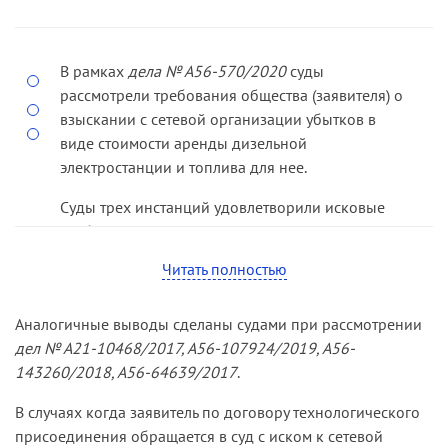
В рамках
дела № А56-570/2020
суды
рассмотрели требования общества (заявителя) о
взыскании с сетевой организации убытков в
виде стоимости аренды дизельной
электростанции и топлива для нее.
Суды трех инстанций удовлетворили исковые
требования полностью, так как установили
совокупность всех условий, наличие которых
Читать полностью
является основанием для взыскания убытков в
порядке статей 15, 393 ГК РФ. Так, суды
Аналогичные выводы сделаны судами при рассмотрении
сослались на судебные акты по другим делам, в
дел № А21-10468/2017, А56-107924/2019, А56-
рамках которых установлен факт нарушения
143260/2018, А56-64639/2017
.
сетевой организацией своих обязательств по
договору, признали надлежащими
В случаях когда заявитель по договору технологического
доказательствами, обосновывающими размер
присоединения обращается в суд с иском к сетевой
убытков, товарные накладные, платежные