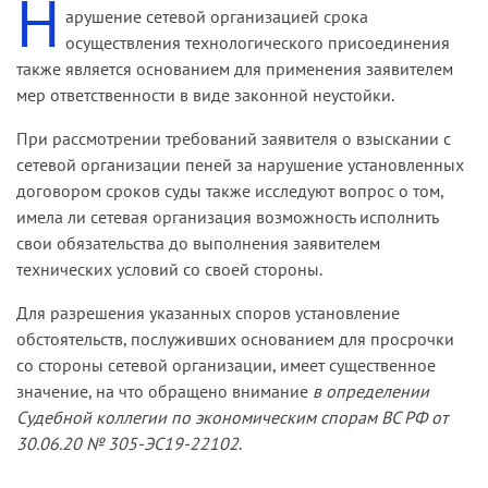
Н
арушение сетевой организацией срока
внимание, что сетевая организация выполнила
осуществления технологического присоединения
мероприятия, согласованные в технических
также является основанием для применения заявителем
условиях, после истечения срока их действия.
мер ответственности в виде законной неустойки.
Таким образом, нарушение предпринимателем
При рассмотрении требований заявителя о взыскании с
сроков выполнения мероприятий по
сетевой организации пеней за нарушение установленных
технологическому присоединению вызвано
договором сроков суды также исследуют вопрос о том,
просрочкой исполнения своих обязательств
имела ли сетевая организация возможность исполнить
обществом, в действиях заявителя отсутствует
свои обязательства до выполнения заявителем
вина, что исключает возможность привлечения
технических условий со своей стороны.
его к ответственности в виде взыскания
неустойки.
Для разрешения указанных споров установление
обстоятельств, послуживших основанием для просрочки
со стороны сетевой организации, имеет существенное
значение, на что обращено внимание
в определении
Судебной коллегии по экономическим спорам ВС РФ от
30.06.20 № 305-ЭС19-22102
.