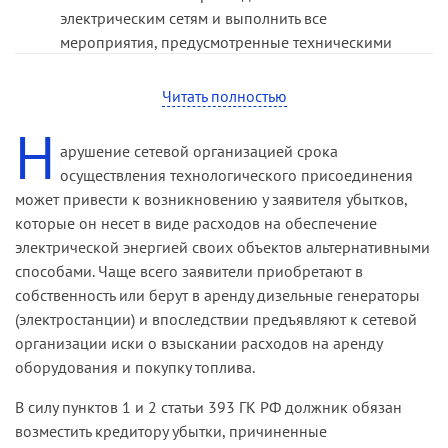
электрическим сетям и выполнить все
мероприятия, предусмотренные техническими
условиями, суды удовлетворили иск, поскольку
ответчик не осуществил технологическое
Читать полностью
присоединение энергопринимающих устройств
Н
истца к электрическим сетям в согласованный в
арушение сетевой организацией срока
договоре срок и не представил доказательств,
осуществления технологического присоединения
свидетельствующих о наличии объективных
может привести к возникновению у заявителя убытков,
обстоятельств, препятствующих исполнению
которые он несет в виде расходов на обеспечение
договорных обязательств. Вывод судов основан
электрической энергией своих объектов альтернативными
на положениях статей 309, 310 ГК РФ, пунктов
способами. Чаще всего заявители приобретают в
16, 16.3 Правил № 861.
собственность или берут в аренду дизельные генераторы
(электростанции) и впоследствии предъявляют к сетевой
организации иски о взыскании расходов на аренду
оборудования и покупку топлива.
В силу пунктов 1 и 2 статьи 393 ГК РФ должник обязан
возместить кредитору убытки, причиненные