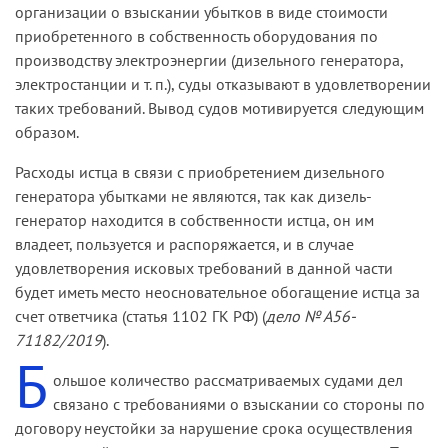
организации о взыскании убытков в виде стоимости
поручения, акты сверок, акты о списании
приобретенного в собственность оборудования по
дизельного топлива.
производству электроэнергии (дизельного генератора,
электростанции и т. п.), суды отказывают в удовлетворении
таких требований. Вывод судов мотивируется следующим
образом.
Расходы истца в связи с приобретением дизельного
генератора убытками не являются, так как дизель-
генератор находится в собственности истца, он им
владеет, пользуется и распоряжается, и в случае
удовлетворения исковых требований в данной части
будет иметь место неосновательное обогащение истца за
счет ответчика (статья 1102 ГК РФ) (
дело № А56-
71182/2019
).
Б
ольшое количество рассматриваемых судами дел
связано с требованиями о взыскании со стороны по
договору неустойки за нарушение срока осуществления