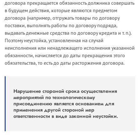
кабельного киоска. Суды установили, что до
договора прекращается обязанность должника совершать
выполнения сетевой организацией пункта 9
в будущем действия, которые являются предметом
технических условий (приложение № 1 к
договора (например, отгружать товары по договору
договору), то есть не ранее 30.11.17, заявитель
поставки, выполнять работы по договору подряда,
объективно не мог выполнить мероприятия,
выдавать денежные средства по договору кредита и т. п.).
указанные в пункте 10 технических условий.
Поэтому неустойка, установленная на случай
Данное обстоятельство обществом не
неисполнения или ненадлежащего исполнения указанной
опровергнуто.
обязанности, начисляется до даты прекращения этого
обязательства, то есть до даты расторжения договора.
Согласно пункту 3 статьи 1 ГК РФ при
установлении, осуществлении и защите
гражданских прав и при исполнении
гражданских обязанностей участники
Нарушение стороной срока осуществления
гражданских правоотношений должны
мероприятий по технологическому
присоединению является основанием для
действовать добросовестно. В силу пункта 4
применения другой стороной мер
статьи 1 ГК РФ никто не вправе извлекать
ответственности в виде законной неустойки.
преимущество из своего незаконного или
недобросовестного поведения.
При разрешении спора судами принято во