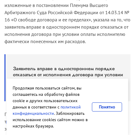
изложенные в постановлении Пленума Высшего
законные интересы друг друга, взаимно
Арбитражного Суда Российской Федерации от 14.03.14 №
оказывая необходимое содействие для
16 «О свободе договора и ее пределах», указала на то, что
достижения цели обязательства, а также
заявитель вправе в одностороннем порядке отказаться от
предоставляя друг другу необходимую
исполнения договора при условии оплаты исполнителю
информацию.
фактически понесенных им расходов.
Должник не считается просрочившим, пока
обязательство не может быть исполнено
вследствие просрочки кредитора (пункт 3 статьи
Заявитель вправе в одностороннем порядке
405 ГК РФ).
отказаться от исполнения договора при условии
оплаты исполнителю фактически понесенных
Кредитор считается просрочившим, если он
им расходов.
Продолжая пользоваться сайтом, вы
отказался принять предложенное должником
соглашаетесь на обработку файлов
надлежащее исполнение или не совершил
cookie и других пользовательских
действий, предусмотренных законом, иными
данных в соответствии с
политикой
Понятно
правовыми актами или договором либо
конфиденциальности
. Заблокировать
Последствием отказа заявителя от исполнения договора
вытекающих из обычаев или из существа
использование cookies сайтом можно в
технологического присоединения являются требования
обязательства, до совершения которых должник
настройках браузера.
заявителя о возврате сетевой организацией ранее
не мог исполнить своего обязательства (пункт 1