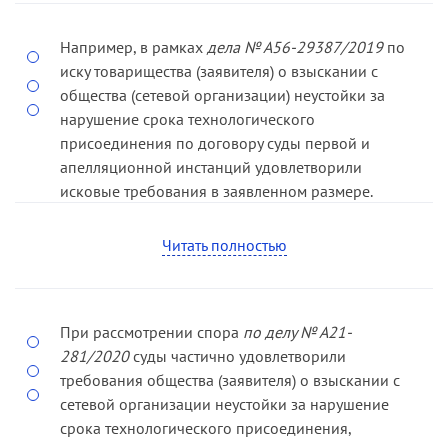
Например, в рамках
дела № А56-29387/2019
по
иску товарищества (заявителя) о взыскании с
общества (сетевой организации) неустойки за
нарушение срока технологического
присоединения по договору суды первой и
апелляционной инстанций удовлетворили
исковые требования в заявленном размере.
Удовлетворяя иск, суды признали верным
Читать полностью
расчет заявителя, которым просрочка
исполнения сетевой организацией своих
обязательств по договору определена за период
с 06.07.18 (установленный пунктом 5 договора
При рассмотрении спора
по делу № А21-
срок выполнения мероприятий по
281/2020
суды частично удовлетворили
технологическому присоединению) по 03.07.19
требования общества (заявителя) о взыскании с
(подписание сторонами акта технологического
сетевой организации неустойки за нарушение
присоединения).
срока технологического присоединения,