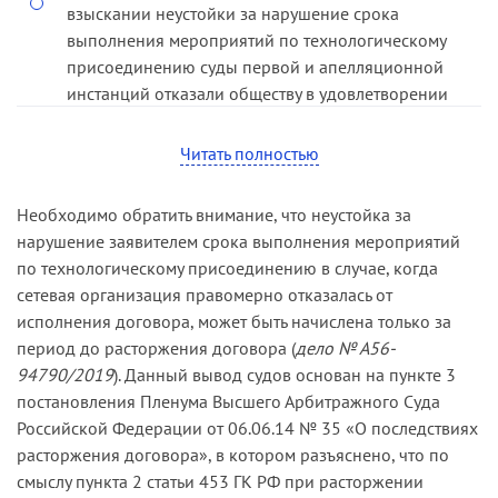
взыскании неустойки за нарушение срока
выполнения мероприятий по технологическому
присоединению суды первой и апелляционной
инстанций отказали обществу в удовлетворении
данных требований.
Читать полностью
Суд кассационной инстанции поддержал вывод
судов об отказе обществу во взыскании с
Необходимо обратить внимание, что неустойка за
предпринимателя неустойки, указав на
нарушение заявителем срока выполнения мероприятий
следующее.
по технологическому присоединению в случае, когда
Суды первой и апелляционной инстанций,
сетевая организация правомерно отказалась от
истолковав условия договора в соответствии с
исполнения договора, может быть начислена только за
положениями статьи 431 ГК РФ, принимая во
период до расторжения договора (
дело № А56-
внимание установленные ими обстоятельства
94790/2019
). Данный вывод судов основан на пункте 3
дела, пришли к заключению, что обязательства
постановления Пленума Высшего Арбитражного Суда
предпринимателя могли быть выполнены лишь
Российской Федерации от 06.06.14 № 35 «О последствиях
после выполнения обществом своих
расторжения договора», в котором разъяснено, что по
обязательств по монтажу кабельной линии и
смыслу пункта 2 статьи 453 ГК РФ при расторжении