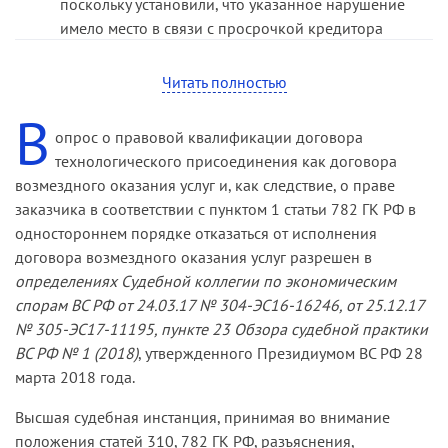
поскольку установили, что указанное нарушение
Суд кассационной инстанции не согласился с
имело место в связи с просрочкой кредитора
выводом судов о том, что расчет исковых
(заявителя). Судами установлено, что сетевая
требований является обоснованным, ввиду
организация сообщала заявителю о готовности
Читать полностью
следующего.
осуществить фактическое присоединение
В
энергопринимающих устройств на объекте
Обязательства сторон по договору носят
опрос о правовой квалификации договора
заявителя, но последний не выполнил на своем
встречный характер (раздел II договора).
технологического присоединения как договора
объекте все необходимые работы, что не
возмездного оказания услуг и, как следствие, о праве
Как следует из пункта 6 договора, сетевая
позволило сетевой организации своевременно
заказчика в соответствии с пунктом 1 статьи 782 ГК РФ в
организация обязуется в течение 15 рабочих
исполнить свои обязательства по договору.
одностороннем порядке отказаться от исполнения
дней со дня уведомления заявителем о
договора возмездного оказания услуг разрешен в
выполнении им технических условий
определениях Судебной коллегии по экономическим
осуществить проверку их выполнения, а
спорам ВС РФ от 24.03.17 № 304-ЭС16-16246, от 25.12.17
заявитель на основании пункта 8 договора
№ 305-ЭС17-11195, пункте 23 Обзора судебной практики
обязуется уведомить сетевую организацию о
ВС РФ № 1 (2018)
, утвержденного Президиумом ВС РФ 28
выполнении им технических условий.
марта 2018 года.
В силу пункта 3 статьи 307 ГК РФ при
Высшая судебная инстанция, принимая во внимание
исполнении обязательства стороны обязаны
положения статей 310, 782 ГК РФ, разъяснения,
действовать добросовестно, учитывая права и