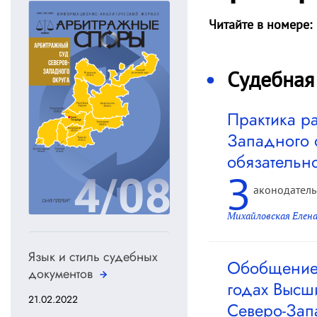
Читайте в номере:
Судебная
Практика р
Западного 
обязательн
З
аконодатель
Михайловская Елен
Язык и стиль судебных
Обобщение 
документов
годах Высш
21.02.2022
Северо-Зап