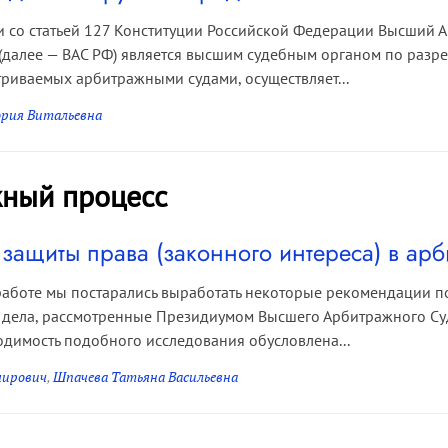
и со статьей 127 Конституции Российской Федерации Высший 
(далее — ВАС РФ) является высшим судебным органом по разр
триваемых арбитражными судами, осуществляет...
рия Витальевна
ный процесс
 защиты права (законного интереса) в ар
аботе мы постарались выработать некоторые рекомендации по
, дела, рассмотренные Президиумом Высшего Арбитражного Су
одимость подобного исследования обусловлена...
мирович
,
Шпачева Татьяна Васильевна