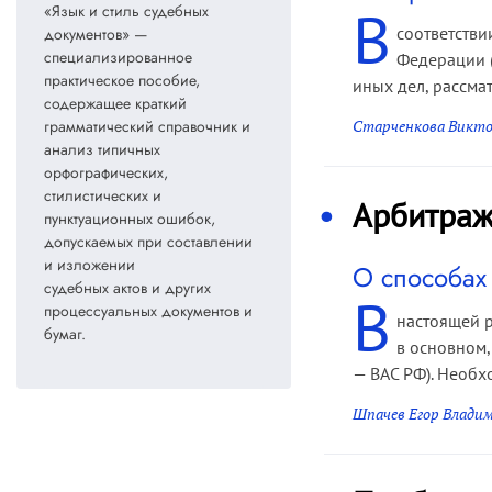
В
«Язык и стиль судебных
соответстви
документов» —
специализированное
Федерации 
практическое пособие,
иных дел, рассма
содержащее краткий
Старченкова Викто
грамматический справочник и
анализ типичных
орфографических,
стилистических и
Арбитраж
пунктуационных ошибок,
допускаемых при составлении
и изложении
О способах
судебных актов и других
В
процессуальных документов и
настоящей р
бумаг.
в основном
— ВАС РФ). Необх
Шпачев Егор Влади