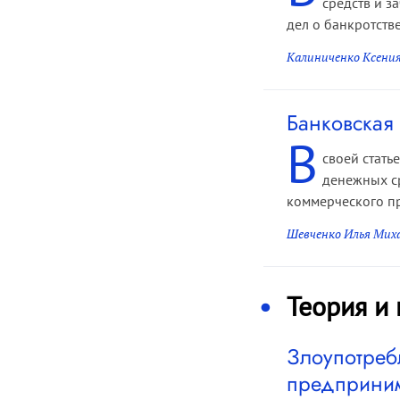
средств и з
дел о банкротстве
Калиниченко Ксения
Банковская
В
своей стать
денежных ср
коммерческого пр
Шевченко Илья Мих
Теория и
Злоупотреб
предприним