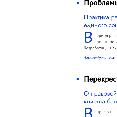
Проблем
Практика р
единого со
В
период разв
ориентиров
безработицы, нач
Александрович Елен
Перекрес
О правовой
клиента ба
В
опрос о пра