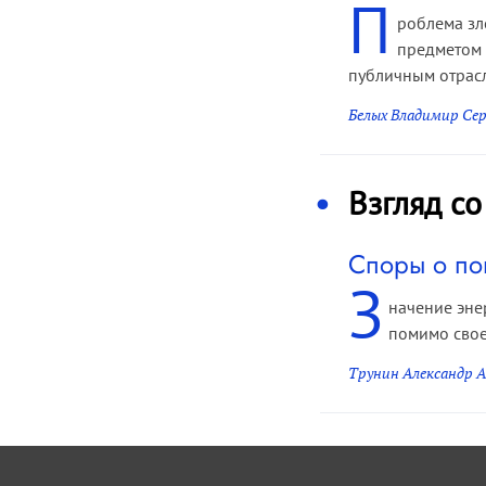
П
роблема зл
предметом 
публичным отрасл
Белых Владимир Сер
Взгляд со
Споры о по
З
начение эне
помимо свое
Трунин Александр 