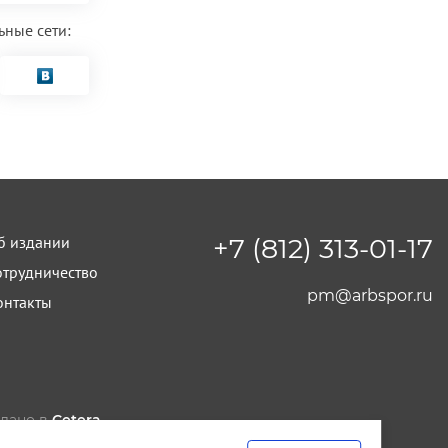
ьные сети:
б издании
+7 (812) 313-01-17
отрудничество
pm@arbspor.ru
онтакты
лано в
Cetera
тельство и редакция ООО "КАДИС"