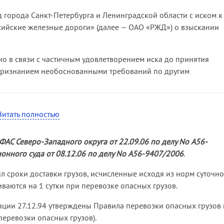
 города Санкт-Петербурга и Ленинградской области с иском к
сийские железные дороги» (далее — ОАО «РЖД») о взыскании
ано в связи с частичным удовлетворением иска до принятия
признанием необоснованными требований по другим
рность доводов ответчика об увеличении им сроков доставки
Читать полностью
та 5 Правил. Суд пришел к выводу, что нормативный срок
тветствии с Правилами.
ФАС Северо-Западного округа от 22.09.06 по делу No А56-
ого суда (далее — ФАС) Северо-Западного округа от 07.08.07
нного суда от 08.12.06 по делу No А56-9407/2006
.
ично удовлетворен.
ил сроки доставки грузов, исчисленные исходя из норм суточно
у о том, что в данном случае не подлежит применению
ваются на 1 сутки при перевозке опасных грузов.
у срок доставки грузов согласован сторонами в накладной. При
на положения статей 25, 33 УЖТ РФ и статью 785 ГК РФ
ции 27.12.94 утверждены Правила перевозки опасных грузов
руга от 07.08.07 по делу No А56-51388/2006
).
еревозки опасных грузов).