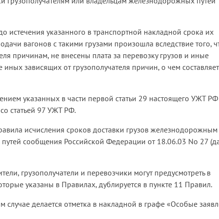
зки грузополучателям или владельцам железнодорожных путей
до истечения указанного в транспортной накладной срока их
подачи вагонов с такими грузами произошла вследствие того, ч
еля причинам, не внесены плата за перевозку грузов и иные
иных зависящих от грузополучателя причин, о чем составляет
ением указанных в части первой статьи 29 настоящего УЖТ РФ
со статьей 97 УЖТ РФ.
Правила исчисления сроков доставки грузов железнодорожным
путей сообщения Российской Федерации от 18.06.03 No 27 (д
ители, грузополучатели и перевозчики могут предусмотреть в
оторые указаны в Правилах, дублируется в пункте 11 Правил.
ом случае делается отметка в накладной в графе «Особые заяв