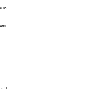
я из
бщей
ислен