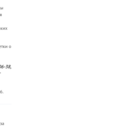
ды
я
аких
етки о
06-38,
6.
 за