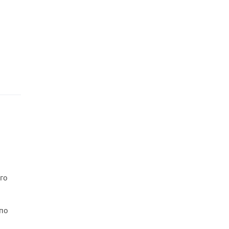
го
 по