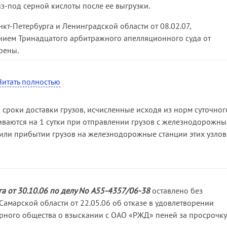
з-под серной кислоты после ее выгрузки.
кт-Петербурга и Ленинградской области от 08.02.07,
нием Тринадцатого арбитражного апелляционного суда от
рены.
ыводами судов об отсутствии обстоятельств по увеличению
Читать полностью
од серной кислоты, поскольку названные цистерны в
сных грузов не относятся к категории опасных грузов.
л сроки доставки грузов, исчисленные исходя из норм суточног
ационная инстанция не согласилась с судебными актами в части
иваются на 1 сутки при отправлении грузов с железнодорожны
натрия карбоната (натрий углекислый, сода кальцинированная
 или прибытии грузов на железнодорожные станции этих узлов
 пришли к выводу, что натрий карбонат (натрий углекислый,
 опасным грузам, поскольку относится к таковым лишь Правила
дорогам, утвержденным на пятнадцатом заседании Совета по
тв — участников СНГ 05.04.96, не подлежащими применению к
 от 30.10.06 по делу No А55-4357/06-38
оставлено без
амарской области от 22.05.06 об отказе в удовлетворении
рного общества о взыскании с ОАО «РЖД» пеней за просрочку
судами не были приняты во внимание положения приложения N