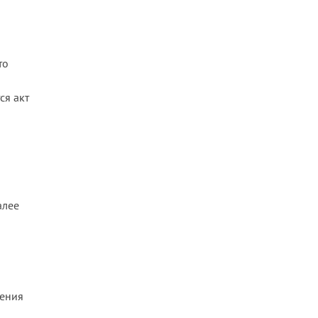
то
ся акт
алее
ления