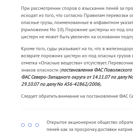
При рассмотрении споров о взыскании пеней за про
исходят из того, что согласно Правилам перевозки
опасные грузы, поименованные в алфавитном указате
(приложение No 10). Порожние цистерны из-под опасн
цистерн не может быть увеличен на основании подпу
Кроме того, суды указывают на то, что в железнод
возврате порожних цистерн из-под опасных грузов с
отметка «Опасные вещества» отсутствует. Перевозчи
знаков опасности (
постановления ФАС Поволжского о
ФАС Северо-Западного округа от 14.11.07 по делу N
29.10.07 по делу No А56-42862/2006
).
Следует обратить внимание на постановление ФАС Се
Открытое акционерное общество обрати
пеней как за просрочку доставки натрия