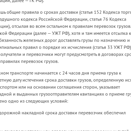
ции, далее — ГК РФ).
шь общие правила о сроках доставки (статья 152 Кодекса торг
здушного кодекса Российской Федерации, статья 76 Кодекса
ии), отсылая во всем остальном к правилам перевозок грузов.
ой Федерации (далее — УЖТ РФ), хотя и там имеется отсылка 
бязанность железных дорог доставлять грузы по назначению и
пиальных правил о порядке их исчисления (статья 33 УЖТ РФ).
ополучатели и перевозчики могут предусмотреть в договорах ср
 правилах перевозок грузов.
ом транспорте начинается с 24 часов дня приема груза к
четную дату истечения срока доставки грузов, определенную ис
спортом или на основании соглашения сторон, указывает
дной и выданных грузоотправителям квитанциях о приеме гру
нено одно из следующих условий:
одорожной накладной срока доставки перевозчик обеспечил