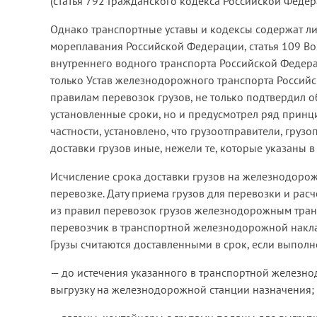
(статья 792 Гражданского кодекса Российской Федера
Однако транспортные уставы и кодексы содержат ли
мореплавания Российской Федерации, статья 109 Во
внутреннего водного транспорта Российской Федерац
только Устав железнодорожного транспорта Российск
правилам перевозок грузов, не только подтвердил о
установленные сроки, но и предусмотрел ряд принци
частности, установлено, что грузоотправители, груз
доставки грузов иные, нежели те, которые указаны в
Исчисление срока доставки грузов на железнодорожн
перевозке. Дату приема грузов для перевозки и рас
из правил перевозок грузов железнодорожным тран
перевозчик в транспортной железнодорожной накла
Грузы считаются доставленными в срок, если выпол
— до истечения указанного в транспортной железн
выгрузку на железнодорожной станции назначения;