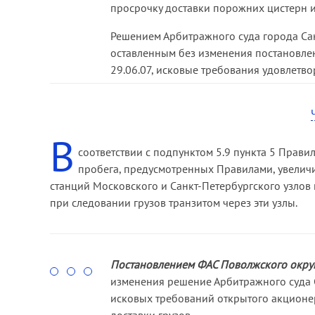
просрочку доставки порожних цистерн и
Решением Арбитражного суда города Сан
оставленным без изменения постановле
29.06.07, исковые требования удовлетво
Кассационная инстанция согласилась с в
сроков доставки порожних цистерн из-п
соответствии с Правилами перевозок опа
В
соответствии с подпунктом 5.9 пункта 5 Прави
Вместе с тем следует отметить, что касс
пробега, предусмотренных Правилами, увелич
взыскания пеней за просрочку доставки 
станций Московского и Санкт-Петербургского узлов
при следовании грузов транзитом через эти узлы.
Суды первой и апелляционной инстанций
сода кальцинированная) не относится к
перевозок опасных грузов по железным 
железнодорожному транспорту государс
Постановлением ФАС Поволжского округа
внутригосударственным перевозкам.
изменения решение Арбитражного суда С
исковых требований открытого акционе
Кассационная инстанция указала, что 