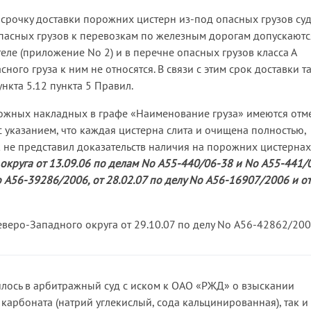
срочку доставки порожних цистерн из-под опасных грузов су
 опасных грузов к перевозкам по железным дорогам допускаютс
ле (приложение No 2) и в перечне опасных грузов класса А
ого груза к ним не относятся. В связи с этим срок доставки т
нкта 5.12 пункта 5 Правил.
орожных накладных в графе «Наименование груза» имеются отм
 указанием, что каждая цистерна слита и очищена полностью,
к не представил доказательств наличия на порожних цистернах
круга от 13.09.06 по делам No А55-440/06-38 и No А55-441/
o А56-39286/2006, от 28.02.07 по делу No А56-16907/2006 и от
веро-Западного округа от 29.10.07 по делу No А56-42862/200
лось в арбитражный суд с иском к ОАО «РЖД» о взыскании
 карбоната (натрий углекислый, сода кальцинированная), так и