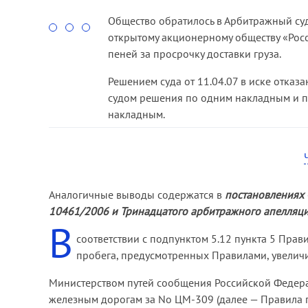
Общество обратилось в Арбитражный суд
открытому акционерному обществу «Рос
пеней за просрочку доставки груза.
Решением суда от 11.04.07 в иске отказ
судом решения по одним накладным и 
накладным.
Отказывая в иске, суд признал правоме
грузов на основании подпункта 5.9 пунк
доставки грузов следует исчислять в соо
Аналогичные выводы содержатся в
постановлениях 
Постановлением Федерального арбитражн
10461/2006 и Тринадцатого арбитражного апелляцио
решение от 11.04.07 изменено, иск част
В
соответствии с подпунктом 5.12 пункта 5 Прав
Кассационная инстанция пришла к вывод
пробега, предусмотренных Правилами, увеличи
подпункт 5.9 пункта 5 Правил, поскольк
этом кассационная инстанция сослалась 
Министерством путей сообщения Российской Федера
(
постановление ФАС Северо-Западного ок
железным дорогам за No ЦМ-309 (далее — Правила п