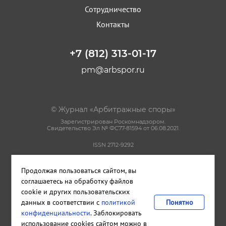
Сотрудничество
Контакты
+7 (812) 313-01-17
pm@arbspor.ru
© Журнал «Арбитражные споры»
Зарегистрирован Роскомнадзором.
Свидетельство Эл № ФС77-81594 от 06.08.2021.
ISSN 2712-9292
Политика конфиденциальности
Продолжая пользоваться сайтом, вы
Пользовательское соглашение
Правила использования материалов сайта
соглашаетесь на обработку файлов
cookie и других пользовательских
данных в соответствии с
политикой
Понятно
Сделано в
Cetera
конфиденциальности
. Заблокировать
Издательство и редакция ООО "КАДИС"
использование cookies сайтом можно в
Санкт-Петербург
,
Петроградская набережная, дом 22, литера А,