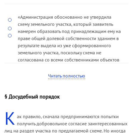
«Администрация обоснованно не утвердила
схему земельного участка, который заявитель
намерен образовать под принадлежащим ему на
праве общей долевой собственности зданием в
результате выдела из уже сформированного
земельного участка, поскольку схема не
согласована со всеми собственниками объектов
недвижимости, расположенных на указанном
участке» (
постановление ФАС СЗО от 22.02.11 по
Читать полностью
делу № А66-3535/2010
).
§ Досудебный порядок
К
ак правило, сначала предпринимаются попытки
получить добровольное согласие заинтересованных
лиц на раздел участка по предлагаемой схеме. Но иногда