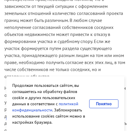
зависимости от текущей ситуации с оформлением
земельных отношений количество согласований проекта
границ может быть различным. В любом случае
неполучение согласований собственников соседних
объектов недвижимости может привести к отказу в
формировании участка и судебному спору. Если же
участок формируется путем раздела существующего
участка, принадлежащего разным лицам на том или ином
праве, необходимо получить согласие всех этих лиц, в том
числе собственников не только соседних, но и
отдаленных объектов.
Продолжая пользоваться сайтом, вы
Неполучение согласия позволяет обратиться в суд с иском
соглашаетесь на обработку файлов
о разделе участка. При возникновении спора о разделе
cookie и других пользовательских
участка процессуальный риск оставления иска без
данных в соответствии с
политикой
Понятно
рассмотрения можно снизить путем соблюдения
конфиденциальности
. Заблокировать
досудебной стадии — обращением за разделом участка в
использование cookies сайтом можно в
настройках браузера.
добровольном порядке. Это обращение должно позволять
однозначно установить адресата и адресанта, а также