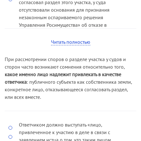
согласовал раздел этого участка, у суда
отсутствовали основания для признания
незаконным оспариваемого решения
Управления Росимущества» об отказе в
согласовании проекта раздела земельного
участка (
постановление ФАС СЗО от 23.06.09 по
Читать полностью
делу № А26-3155/2008
).
При рассмотрении споров о разделе участка у судов и
сторон часто возникают сомнения относительно того,
какое именно лицо надлежит привлекать в качестве
ответчика
: публичного субъекта как собственника земли,
конкретное лицо, отказывающееся согласовать раздел,
или всех вместе.
Ответчиком должно выступать «лицо,
привлеченное к участию в деле в связи с
заявлением истца о том, что таким лицом