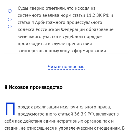
Суды «верно отметили, что исходя из
системного анализа норм статьи 11.2 ЗК РФ и
статьи 4 Арбитражного процессуального
кодекса Российской Федерации образование
земельного участка в судебном порядке
производится в случае препятствия
заинтересованному лицу в формировании
земельного участка» (
постановление ФАС
Западно-Сибирского округа от 09.07.10 по делу
Читать полностью
№ А46-23997/2009
).
§ Исковое производство
П
орядок реализации исключительного права,
предусмотренного статьей 36 ЗК РФ, включает в
себя как действия административных органов, так и
стадии, не относящиеся к управленческим отношениям. В