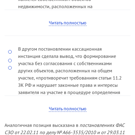
недвижимости, расположенных на
сформированном земельном участке, неверен
вывод суда об отсутствии оснований для
Читать полностью
отнесения заявителя к лицам, права которых
могут быть затронуты проведением работ по
межеванию объекта землеустройства»
В другом постановлении кассационная
(
постановление ФАС СЗО от 18.12.09 по делу №
инстанция сделала вывод, что формирование
А13-3182/2009
).
участка без согласования с собственниками
других объектов, расположенных на общем
участке, «противоречит требованиям статьи 11.2
ЗК РФ и нарушает законные права и интересы
заявителя на участие в процедуре определения
границ земельного участка, выделяемого из
земельного участка... которым заявитель
Читать полностью
пользуется совместно с другими владельцами
расположенных на нем объектов
Аналогичная позиция высказана в
постановлениях ФАС
недвижимости» (
постановление ФАС СЗО от
СЗО от 22.02.11 по делу № А66-3535/2010 и от 29.03.11