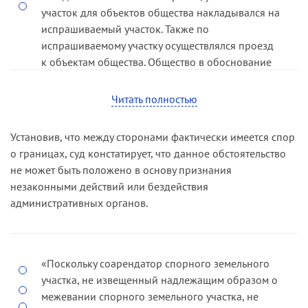
участок для объектов общества накладывался на
испрашиваемый участок. Также по
испрашиваемому участку осуществлялся проезд
к объектам общества. Общество в обоснование
минимально необходимой площади
представило заключение эксперта и схему
Читать полностью
границ. В свою очередь собственник других
объектов представил свою схему, где обществу
Установив, что между сторонами фактически имеется спор
выделялся меньший участок. «Указанное, как
о границах, суд констатирует, что данное обстоятельство
верно отметил суд апелляционной инстанции,
не может быть положено в основу признания
свидетельствует о наличии спора… относительно
незаконными действий или бездействия
границ земельного участка, схема которого
административных органов.
утверждена оспариваемым распоряжением»
(
постановление ФАС СЗО от 13.11.10 по делу №
А66-14778/2009
).
«Поскольку соарендатор спорного земельного
участка, не извещенный надлежащим образом о
межевании спорного земельного участка, не