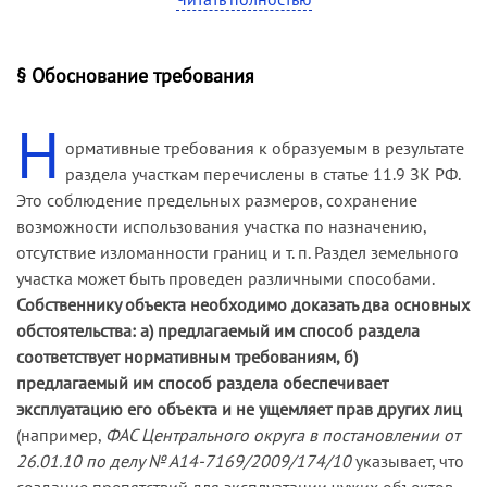
инстанция указала, что «из содержания
искового заявления и материалов дела следует,
что имеет место спор о праве на земельный
§ Обоснование требования
участок и некорректность формулировки
Н
исковых требований не может являться
ормативные требования к образуемым в результате
основанием для отказа в иске». Орган,
раздела участкам перечислены в статье 11.9 ЗК РФ.
осуществляющий кадастровый учет, и
Это соблюдение предельных размеров, сохранение
собственник земли (муниципальное
возможности использования участка по назначению,
образование) были привлечены в качестве
отсутствие изломанности границ и т. п. Раздел земельного
третьих лиц (
постановление ФАС СЗО от 21.01.09
участка может быть проведен различными способами.
по делу № А56-4250/2008
).
Собственнику объекта необходимо доказать два основных
обстоятельства: а) предлагаемый им способ раздела
соответствует нормативным требованиям, б)
предлагаемый им способ раздела обеспечивает
эксплуатацию его объекта и не ущемляет прав других лиц
(например,
ФАС Центрального округа в постановлении от
26.01.10 по делу № А14-7169/2009/174/10
указывает, что
создание препятствий для эксплуатации чужих объектов