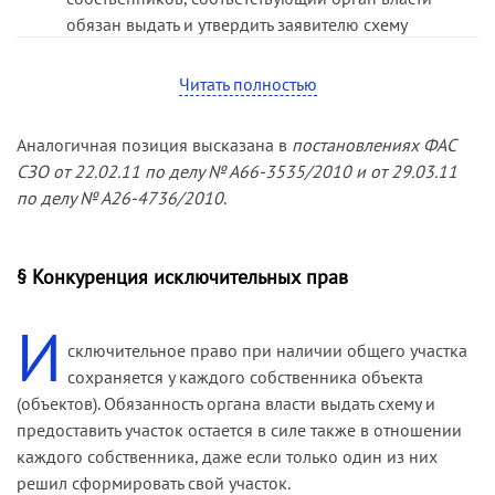
обязан выдать и утвердить заявителю схему
границ для образования участка именно под
его объектом: «Примерная схема раздела
Читать полностью
(выдела) земельного участка должна быть
утверждена органом местного самоуправления».
Аналогичная позиция высказана в
постановлениях ФАС
По логике суда, схема является именно
СЗО от 22.02.11 по делу № А66-3535/2010 и от 29.03.11
примерной исходя из последовательности
по делу № А26-4736/2010
.
действий, установленной законом:
администрация выдает только схему,
собственник сам осуществляет кадастровый учет,
§ Конкуренция исключительных прав
а предоставление участка происходит лишь при
наличии кадастрового паспорта (
постановление
И
ФАС СЗО от 20.05.10 по делу № А05-
сключительное право при наличии общего участка
10878/2009
).
сохраняется у каждого собственника объекта
(объектов). Обязанность органа власти выдать схему и
предоставить участок остается в силе также в отношении
каждого собственника, даже если только один из них
решил сформировать свой участок.