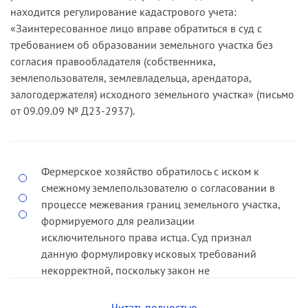
находится регулирование кадастрового учета:
«Заинтересованное лицо вправе обратиться в суд с
требованием об образовании земельного участка без
согласия правообладателя (собственника,
землепользователя, землевладельца, арендатора,
залогодержателя) исходного земельного участка» (письмо
от 09.09.09 № Д23-2937).
Фермерское хозяйство обратилось с иском к
смежному землепользователю о согласовании в
процессе межевания границ земельного участка,
формируемого для реализации
исключительного права истца. Суд признал
данную формулировку исковых требований
некорректной, поскольку закон не
предусматривает принудительного
согласования. При этом кассационная
Читать полностью