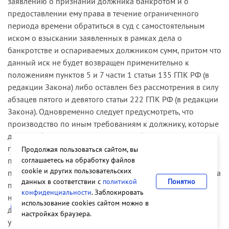
заявлению о признании должника банкротом и о
предоставлении ему права в течение ограниченного
периода времени обратиться в суд с самостоятельным
иском о взыскании заявленных в рамках дела о
банкротстве и оспариваемых должником сумм, притом что
данный иск не будет возвращен применительно к
положениям пунктов 5 и 7 части 1 статьи 135 ГПК РФ (в
редакции Закона) либо оставлен без рассмотрения в силу
абзацев пятого и девятого статьи 222 ГПК РФ (в редакции
Закона). Одновременно следует предусмотреть, что
производство по иным требованиям к должнику, которые
должны быть рассмотрены в деле о банкротстве
гражданина, предъявленные в суд, принимаются к
Продолжая пользоваться сайтом, вы
соглашаетесь на обработку файлов
производству, однако производство по ним
cookie и других пользовательских
приостанавливается применительно к положениям абзаца
данных в соответствии с
политикой
Понятно
пятого статьи 215 ГПК РФ, а в случае признания
конфиденциальности
. Заблокировать
необоснованным заявления кредитора о признании
использование cookies сайтом можно в
должника банкротом (по любому из оснований,
настройках браузера.
установленных пунктом 2 статьи 213.6 Закона о