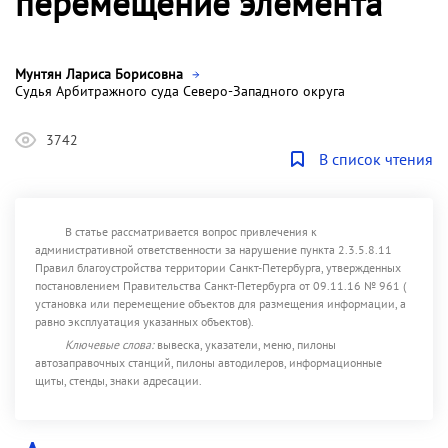
перемещение элемента
Мунтян Лариса Борисовна
Судья Арбитражного суда Северо-Западного округа
3742
В список чтения
В статье рассматривается вопрос привлечения к
административной ответственности за нарушение пункта 2.3.5.8.11
Правил благоустройства территории Санкт-Петербурга, утвержденных
постановлением Правительства Санкт-Петербурга от 09.11.16 № 961 (
установка или перемещение объектов для размещения информации, а
равно эксплуатация указанных объектов).
Ключевые слова:
вывеска, указатели, меню, пилоны
автозаправочных станций, пилоны автодилеров, информационные
щиты, стенды, знаки адресации.