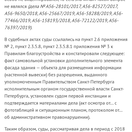
не являлся
(дела № А56-28101/2017, А56-82527/2017,
А56-9650/2018, А56-25667/2019, А56-58288/2019, А56-
77466/2019, А56-158193/2018, А56-72122/2019, А56-
76397/2019)
.
В судебных актах суды ссылались на пункт 2.6 приложения
№ 2, пункт 2.3.5.8, пункт 2.3.5.8.1 приложения № 3 к
Правилам благоустройства и констатировали следующее:
факт самовольной установки дополнительного элемента
фасада здания — объекта для размещения информации
(настенной вывески) без разрешения, выданного
уполномоченным Правительством Санкт-Петербурга
исполнительным органом государственной власти Санкт-
Петербурга, установлен судом первой инстанции и
подтверждается материалами дела (акт осмотра от… с
фототаблицей и ситуационным планом, протоколом от…
об административном правонарушении).
Таким образом, суды, рассматривая дела в период с 2018