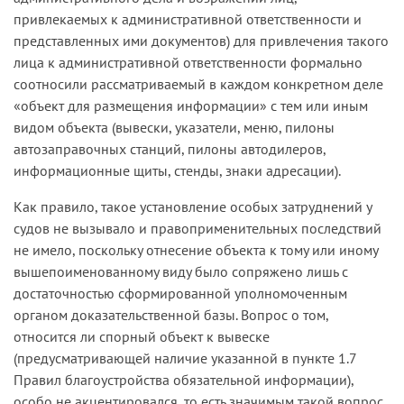
привлекаемых к административной ответственности и
представленных ими документов) для привлечения такого
лица к административной ответственности формально
соотносили рассматриваемый в каждом конкретном деле
«объект для размещения информации» с тем или иным
видом объекта (вывески, указатели, меню, пилоны
автозаправочных станций, пилоны автодилеров,
информационные щиты, стенды, знаки адресации).
Как правило, такое установление особых затруднений у
судов не вызывало и правоприменительных последствий
не имело, поскольку отнесение объекта к тому или иному
вышепоименованному виду было сопряжено лишь с
достаточностью сформированной уполномоченным
органом доказательственной базы. Вопрос о том,
относится ли спорный объект к вывеске
(предусматривающей наличие указанной в пункте 1.7
Правил благоустройства обязательной информации),
особо не акцентировался, то есть значимым такой вопрос