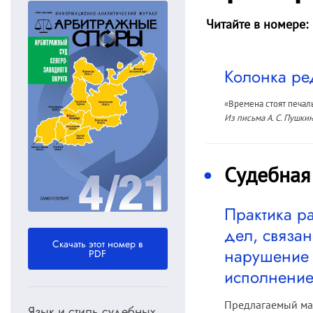
Читайте в номере:
Колонка ре
«Времена стоят печаль
Из письма А. С. Пушкин
Судебная
Практика р
дел, связа
Скачать этот номер в
нарушение 
PDF
исполнение
Предлагаемый ма
Язык и стиль судебных