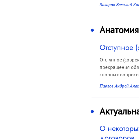
Захаров Василий К
Анатомия
Отступное (
Отступное (совр
прекращения обяз
спорных вопросов
Павлов Андрей Ана
Актуальн
О некоторы
договоров