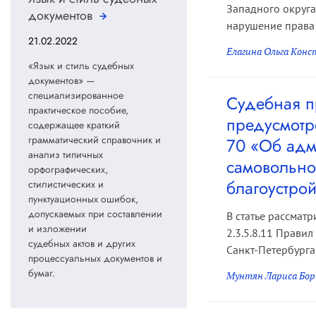
Западного округа
документов
нарушение права 
21.02.2022
Елагина Ольга Кон
«Язык и стиль судебных
документов» —
специализированное
Судебная п
практическое пособие,
предусмотре
содержащее краткий
грамматический справочник и
70 «Об адм
анализ типичных
самовольно
орфографических,
благоустрой
стилистических и
пунктуационных ошибок,
допускаемых при составлении
В статье рассмат
и изложении
2.3.5.8.11 Прави
судебных актов и других
Санкт-Петербурга.
процессуальных документов и
бумаг.
Мунтян Лариса Бор