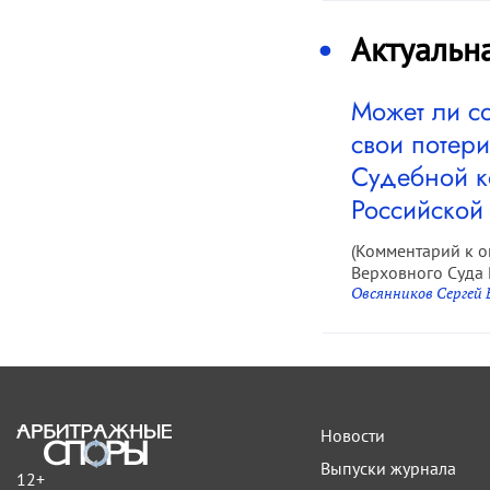
Актуальн
Может ли с
свои потери
Судебной к
Российской
(Комментарий к 
Верховного Суда 
Овсянников Сергей
Новости
Выпуски журнала
12+