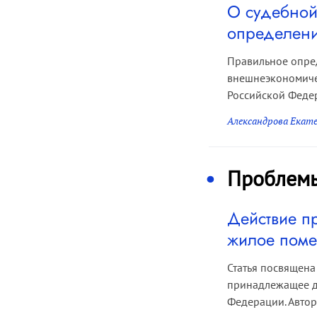
О судебной
определени
Правильное опред
внешнеэкономичес
Российской Федер
Александрова Екат
Проблем
Действие п
жилое поме
Статья посвящена
принадлежащее д
Федерации. Автор у