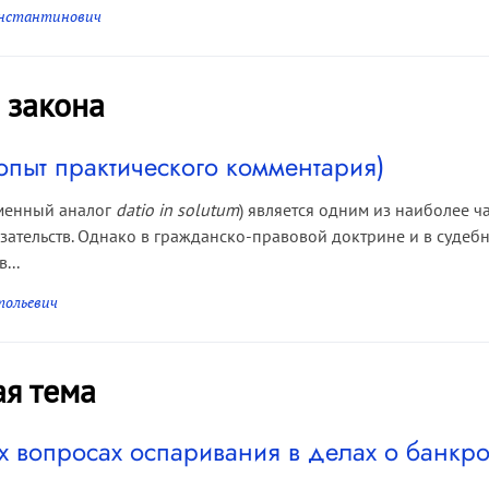
онстантинович
 закона
опыт практического комментария)
еменный аналог
datio in solutum
) является одним из наиболее 
ательств. Однако в гражданско-правовой доктрине и в судебн
...
тольевич
ая тема
х вопросах оспаривания в делах о банкро