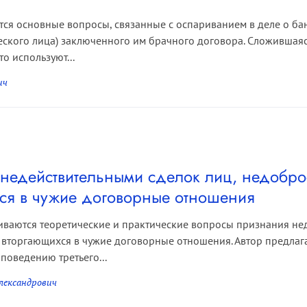
ются основные вопросы, связанные с оспариванием в деле о ба
ского лица) заключенного им брачного договора. Сложившаяс
о используют...
ич
недействительными сделок лиц, недобро
ся в чужие договорные отношения
риваются теоретические и практические вопросы признания не
вторгающихся в чужие договорные отношения. Автор предлага
поведению третьего...
лександрович