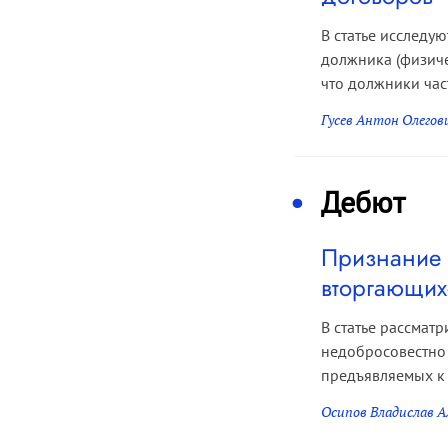
В статье исследу
должника (физиче
что должники част
Гусев Антон Олегов
Дебют
Признание 
вторгающих
В статье рассмат
недобросовестно 
предъявляемых к 
Осипов Владислав А