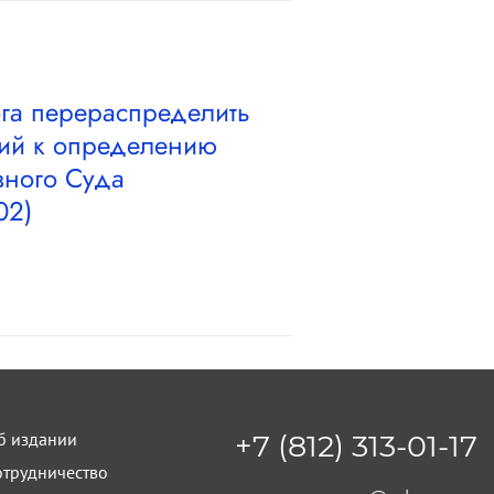
ога перераспределить
арий к определению
вного Суда
02)
б издании
+7 (812) 313-01-17
отрудничество