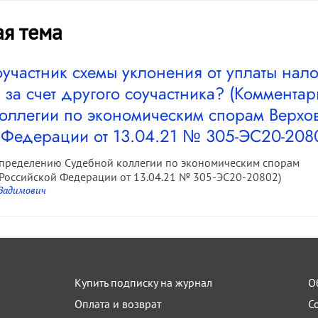
ая тема
оучастник схемы уклонения от уплаты нал
 за счет другого соучастника? (Коммент
оллегии по экономическим спорам Верхо
 Федерации от 13.04.21 № 305-ЭС20-208
определению Судебной коллегии по экономическим спорам
Российской Федерации от 13.04.21 № 305-ЭС20-20802)
 Вадимович
Купить подписку на журнал
О
Оплата и возврат
С