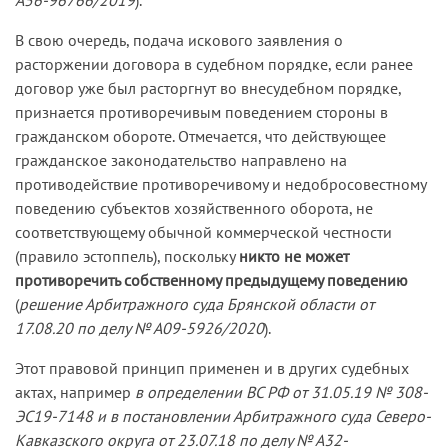
А56-96766/2019
).
В свою очередь, подача искового заявления о
расторжении договора в судебном порядке, если ранее
договор уже был расторгнут во внесудебном порядке,
признается противоречивым поведением стороны в
гражданском обороте. Отмечается, что действующее
гражданское законодательство направлено на
противодействие противоречивому и недобросовестному
поведению субъектов хозяйственного оборота, не
соответствующему обычной коммерческой честности
(правило эстоппель), поскольку
никто не может
противоречить собственному предыдущему поведению
(
решение Арбитражного суда Брянской области от
17.08.20 по делу № А09-5926/2020
).
Этот правовой принцип применен и в других судебных
актах, например
в определении ВС РФ от 31.05.19 № 308-
ЭС19-7148 и в постановлении Арбитражного суда Северо-
Кавказского округа от 23.07.18 по делу № А32-