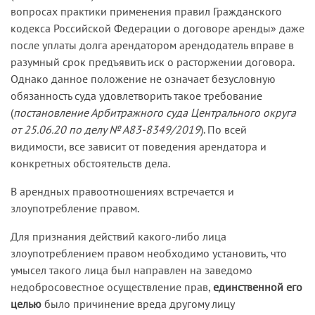
вопросах практики применения правил Гражданского
кодекса Российской Федерации о договоре аренды» даже
после уплаты долга арендатором арендодатель вправе в
разумный срок предъявить иск о расторжении договора.
Однако данное положение не означает безусловную
обязанность суда удовлетворить такое требование
(
постановление Арбитражного суда Центрального округа
от 25.06.20 по делу № А83-8349/2019
). По всей
видимости, все зависит от поведения арендатора и
конкретных обстоятельств дела.
В арендных правоотношениях встречается и
злоупотребление правом.
Для признания действий какого-либо лица
злоупотреблением правом необходимо установить, что
умысел такого лица был направлен на заведомо
недобросовестное осуществление прав,
единственной его
целью
было причинение вреда другому лицу