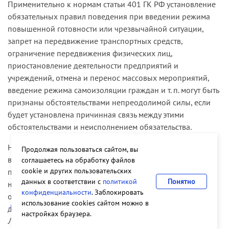
Применительно к нормам статьи 401 ГК РФ установление
обязательных правил поведения при введении режима
повышенной готовности или чрезвычайной ситуации,
запрет на передвижение транспортных средств,
ограничение передвижения физических лиц,
приостановление деятельности предприятий и
учреждений, отмена и перенос массовых мероприятий,
введение режима самоизоляции граждан и т. п. могут быть
признаны обстоятельствами непреодолимой силы, если
будет установлена причинная связь между этими
обстоятельствами и неисполнением обязательства.
Например, если ответчик был фактически лишен
Продолжая пользоваться сайтом, вы
возможности добровольно удовлетворить требования
соглашаетесь на обработку файлов
cookie и других пользовательских
потребителя в результате действия обстоятельств
данных в соответствии с
политикой
Понятно
непреодолимой силы, то во взыскании штрафа с
конфиденциальности
. Заблокировать
ответчика за невыполнение требований потребителя в
использование cookies сайтом можно в
добровольном порядке следует отказать (
решение
настройках браузера.
Люберецкого городского суда Московской области от