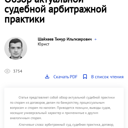
судебной арбитражной
практики
Шайхеев Тимур Ильгизярович
Юрист
3754
Скачать PDF
В список чтения
Статья представляет собой обзор актуальной судебной практики
по спорам из договоров, делам по банкротству, процессуальным
вопросам и спорам по налогам. Приводятся позиции, выводы судов,
носящие универсальный характер и применимые к другим
аналогичным спорам.
Ключевые слова:
арбитражный суд, судебная практика, договор,