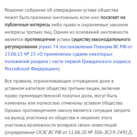
Решение собрания об утверждении устава общества
может быть признано ничтожным, если оно
посягает на
публичные интересы
либо права и охраняемые законом
интересы третьих лиц. Одним из оснований ничтожности
является
противоречие
устава
существу законодательного
регулирования
(
пункт 74 постановления Пленума ВС РФ от
23.06.15 № 25 «О применении судами некоторых
положений раздела I части первой Гражданского кодекса
Российской Федерации»
).
Все правила, ограничивающие отчуждение доли в
уставном капитале общества третьим лицам, включая
право преимущественной покупки доли, могут быть
изменены или полностью отменены уставом общества.
Однако противоречием закону является ситуация запрета
на выход участника из общества и лишение этого
участника возможности возврата своих инвестиций
(
определение СКЭС ВС РФ от 11.06.20 № 306-ЭС19-24912
).