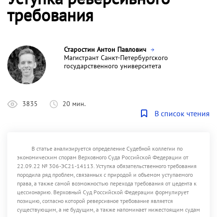
требования
Старостин Антон Павлович
Магистрант Санкт-Петербургского
государственного университета
3835
20 мин.
В список чтения
В статье анализируется определение Судебной коллегии по
экономическим спорам Верховного Суда Российской Федерации от
22.09.22 № 306-ЭС21-14113. Уступка обязательственного требования
породила ряд проблем, связанных с природой и объемом уступаемого
права, а также самой возможностью перехода требования от цедента к
цессионарию. Верховный Суд Российской Федерации формулирует
позицию, согласно которой реверсивное требование является
существующим, а не будущим, а также напоминает нижестоящим судам