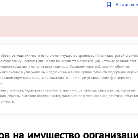
В список 
 объектов недвижимости налогом на имущество организаций по кадастровой стоимос
фактически существуют два налога на имущество организаций, которые различаются 
сновные средства и налог на недвижимость. Условием налогообложения объектов
х включение в утверждаемый подзаконным актом органа субъекта Федерации перече
овании норм налогового законодательства, так и при установлении фактических
и.
овая стоимость, кадастровая стоимость, административно-деловые центры, торговые
ния, объекты бытового обслуживания, фактическое использование, перечень объектов
тоимость.
гов на имущество организац