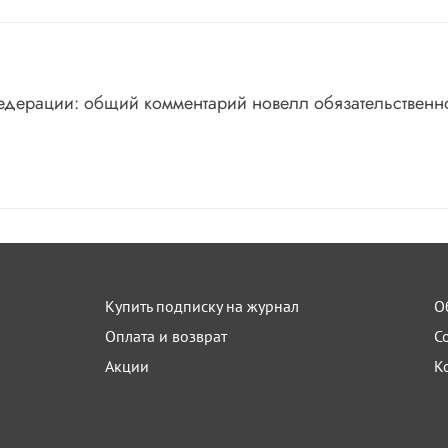
едерации: общий комментарий новелл обязательственн
Купить подписку на журнал
О
Оплата и возврат
С
Акции
К