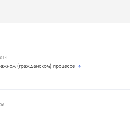
2014
тражном (гражданском) процессе
006