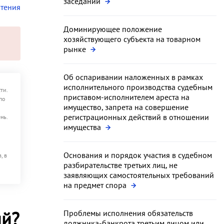
заседании
чтения
Доминирующее положение
хозяйствующего субъекта на товарном
рынке
Об оспаривании наложенных в рамках
исполнительного производства судебным
ти.
приставом-исполнителем ареста на
по
имущество, запрета на совершение
регистрационных действий в отношении
нь.
имущества
Основания и порядок участия в судебном
, в
разбирательстве третьих лиц, не
заявляющих самостоятельных требований
на предмет спора
ий?
Проблемы исполнения обязательств
должника-банкрота третьим лицом или