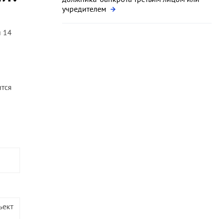
учредителем
я 14
ится
ъект