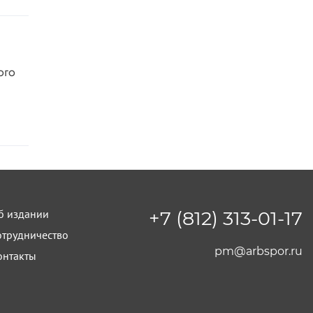
ого
б издании
+7 (812) 313-01-17
отрудничество
pm@arbspor.ru
онтакты