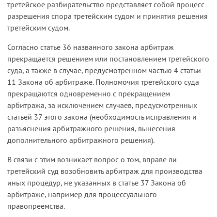
При таких обстоятельствах решение третейского
третейского суда, к которому при его
третейское разбирательство представляет собой процесс
суда, утвердившее без учета мнения сторон
легализации государственным судом возможно
разрешения спора третейским судом и принятия решения
часть согласованных ими условий, противоречит
в дальнейшем применение судебных мер
третейским судом.
принципам диспозитивности и
стимулирования исполнения (компенсации за
Согласно статье 36 названного закона арбитраж
состязательности, что является безусловным
неисполнение), аналогичных применяемым в
прекращается решением или постановлением третейского
препятствием для выдачи исполнительного
отношении решений государственных судов.
суда, а также в случае, предусмотренном частью 4 статьи
листа на принудительное исполнение такого
Однако стороны не вправе подменять
11 Закона об арбитраже. Полномочия третейского суда
решения. В то же время непроведение
законодательно установленный механизм
прекращаются одновременно с прекращением
третейским судом зачета встречных требований,
принудительного исполнения решений
арбитража, за исключением случаев, предусмотренных
например, не является нарушением процедуры
третейского суда, подкрепляющий
статьей 37 этого закона (необходимость исправления и
третейского разбирательства и основанием для
частноправовые решения третейского суда
разъяснения арбитражного решения, вынесения
отказа в принудительном исполнении
государственным (публичным) принуждением,
дополнительного арбитражного решения).
третейского решения. К такому выводу пришел
даже на основании заключенного между ними
Федеральный арбитражный суд Северо-
третейского соглашения, включающего в
В связи с этим возникает вопрос о том, вправе ли
Западного округа в постановлении от 31.03.14
качестве своей части положения регламента
третейский суд возобновить арбитраж для производства
по делу № А56-51474/2013
, указав, что ни в
третейского суда. В случае заключения
иных процедур, не указанных в статье 37 Закона об
законе, ни в регламенте не содержится
подобного соглашения последнее относится к
арбитраже, например для процессуального
положений, обязывающих третейский суд
числу
nudum jus
(«голого» права).
правопреемства.
провести зачет встречных требований в любом