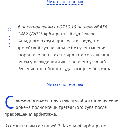
Читать полностью
сторонам третейского разбирательства мер
штрафного характера, что вытекает из условия о
добровольности обращения в третейский суд,
В постановлении от 07.10.15 по делу № А56-
не предполагающего экономического
14627/2015
Арбитражный суд Северо-
принуждения по отношению к спорящим
Западного округа пришел к выводу, что
сторонам, а также из характера третейского
третейский суд не вправе без учета мнения
разбирательства как альтернативного способа
сторон изменять текст мирового соглашения
рассмотрения споров, имеющего
путем утверждения лишь части его условий.
частноправовую природу и не наделенного в
Решение третейского суда, которым без учета
силу этого публично-правовыми функциями,
мнения сторон утверждена часть мирового
такими как взыскание штрафов, наложение
соглашения, не может быть признано решением
санкций и т. д. При неисполнении решения
Читать полностью
на согласованных условиях, равно как и
третейского суда в добровольном порядке
С
решением по существу спора. Сведений о том,
стороны не лишены возможности
ложность может представлять собой определение
что стороны были предупреждены о возможном
воспользоваться механизмом государственного
объема полномочий третейского суда после
пересмотре согласованных условий в
принуждения и вправе обратиться с заявлением
прекращения арбитража.
процедуре их утверждения составом
о выдаче исполнительного листа на
третейского суда, в материалах дела не имеется.
принудительное исполнение решения
В соответствии со статьей 2 Закона об арбитраже