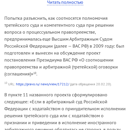
исполнительного листа на принудительное
Читать полностью
исполнение решения третейского суда.
Попытка разъяснить, как соотносятся полномочия
третейского суда и компетентного суда при решении
вопроса о процессуальном правопреемстве,
предпринималась еще Высшим Арбитражным Судом
Российской Федерации (далее — ВАС РФ) в 2009 году: был
подготовлен и вынесен на обсуждение проект
постановления Президиума ВАС РФ «О соотношении
правопреемства и арбитражной (третейской) оговорки
(соглашения)»
.
10
10
URL:
https://pravo.ru/ news/view/17212/
(дата обращения 20.02.20).
В пункте 11 названного проекта сформулировано
следующее: «Если в арбитражный суд Российской
Федерации с ходатайством о принудительном исполнении
решения третейского суда или с ходатайством о
признании и приведении в исполнение иностранного
арбитражного решения обратилась не сторона, в пользу