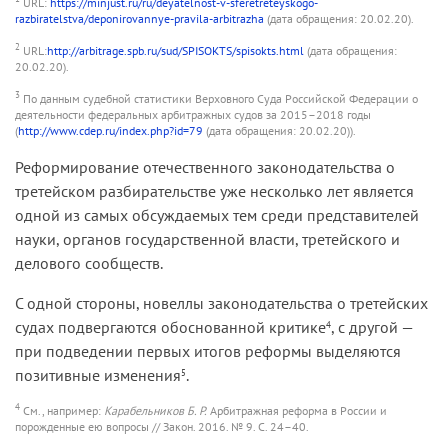
URL:
https://minjust.ru/ru/deyatelnost-v-sferetreteyskogo-
razbiratelstva/deponirovannye-pravila-arbitrazha
(дата обращения: 20.02.20).
2
URL:
http://arbitrage.spb.ru/sud/SPISOKTS/spisokts.html
(дата обращения:
20.02.20).
3
По данным судебной статистики Верховного Суда Российской Федерации о
деятельности федеральных арбитражных судов за 2015–2018 годы
(
http://www.cdep.ru/index.php?id=79
(дата обращения: 20.02.20)).
Реформирование отечественного законодательства о
третейском разбирательстве уже несколько лет является
одной из самых обсуждаемых тем среди представителей
науки, органов государственной власти, третейского и
делового сообществ.
С одной стороны, новеллы законодательства о третейских
судах подвергаются обоснованной критике
, с другой —
4
при подведении первых итогов реформы выделяются
позитивные изменения
.
5
4
См., например:
Карабельников Б. Р.
Арбитражная реформа в России и
порожденные ею вопросы // Закон. 2016. № 9. С. 24–40.