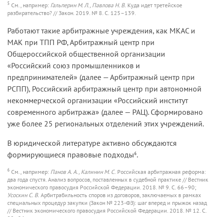
5
См., например:
Гальперин М. Л., Павлова Н. В.
Куда идет третейское
разбирательство? // Закон. 2019. № 8. С. 125–139.
Работают такие арбитражные учреждения, как МКАС и
МАК при ТПП РФ, Арбитражный центр при
Общероссийской общественной организации
«Российский союз промышленников и
предпринимателей» (далее — Арбитражный центр при
РСПП), Российский арбитражный центр при автономной
некоммерческой организации «Российский институт
современного арбитража» (далее — РАЦ). Сформировано
уже более 25 региональных отделений этих учреждений.
В юридической литературе активно обсуждаются
формирующиеся правовые подходы
.
6
6
См., например:
Панов А. А., Калинин М. С.
Российская арбитражная реформа:
два года спустя. Анализ вопросов, поставленных в судебной практике // Вестник
экономического правосудия Российской Федерации. 2018. № 9. С. 66–90;
Усоскин C. В.
Арбитрабильность споров из договоров, заключаемых в рамках
специальных процедур закупки (Закон № 223-ФЗ): шаг вперед и прыжок назад
// Вестник экономического правосудия Российской Федерации. 2018. № 12. С.