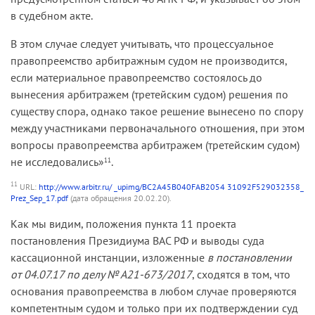
в судебном акте.
В этом случае следует учитывать, что процессуальное
правопреемство арбитражным судом не производится,
если материальное правопреемство состоялось до
вынесения арбитражем (третейским судом) решения по
существу спора, однако такое решение вынесено по спору
между участниками первоначального отношения, при этом
вопросы правопреемства арбитражем (третейским судом)
не исследовались»
.
11
11
URL:
http://www.arbitr.ru/ _upimg/BC2A45B040FAB2054 31092F529032358_
Prez_Sep_17.pdf
(дата обращения 20.02.20).
Как мы видим, положения пункта 11 проекта
постановления Президиума ВАС РФ и выводы суда
кассационной инстанции, изложенные
в постановлении
от 04.07.17 по делу № А21-673/2017
, сходятся в том, что
основания правопреемства в любом случае проверяются
компетентным судом и только при их подтверждении суд