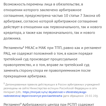
случае. Само по себе вынесение третейским
Возможность перемены лица в обязательстве, в
судом отдельных решений, которыми
отношении которого заключено арбитражное
удовлетворены требования как по
соглашение, предусмотрена частью 10 статьи 7 Закона об
первоначальному, так и по встречному иску, не
арбитраже, согласно которой арбитражное соглашение
свидетельствует о нарушении законных
действует в отношении как первоначального, так и нового
интересов сторон спора.
кредитора, а также как первоначального, так и нового
должника.
Регламенты
МКАС и МАК при ТПП, равно как и регламент
8
РАЦ, не содержат положений о том, в каком порядке
третейский суд производит процессуальное
правопреемство, и о том, вправе ли третейский суд
заменять сторону спора ее правопреемником после
прекращения арбитража.
8
Депонированные правила действующих в России арбитражных учреждений
размещены на сайте Министерства юстиции Российской Федерации в сети
Интернет (URL:
https://minjust.ru/ru/ deyatelnost-v-sferetreteyskogo-
razbiratelstva/ deponirovannye-pravilaarbitrazha
(дата обращения: 20.02.20)).
Регламент
Арбитражного центра при РСПП содержит
9