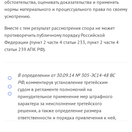
обстоятельства, оценивать доказательства и применять
нормы материального и процессуального права по своему
усмотрению.
Вместе с тем результат рассмотрения спора не может
противоречить публичному порядку Российской
Федерации (пункт 2 части 4 статьи 233, пункт 2 части 4
статьи 239 АПК РФ).
В определении от 30.09.14 № 305-ЭС14-48 ВС
РФ
, комментируя установление третейским
судом в регламенте полномочий на
принудительное применение мер штрафного
характера за неисполнение третейского
решения, а также определение размера
ответственности и порядка привлечения к ней,
указал, что третейские суды не имеют
полномочий на принудительное применение к