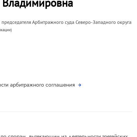
 Владимировна
а председателя Арбитражного суда Северо-Западного округа
икации)
ости арбитражного соглашения
 по спорам, вытекающим из деятельности третейских