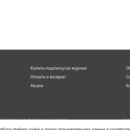
Купить подписку на журнал
О
Оплата и возврат
С
Акции
К
Политика конфиденциальности
Сде
Пользовательское соглашение
Изда
аботку файлов cookie и других пользовательских данных в соответст
Правила использования материалов сайта
Санк