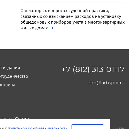
О некоторых вопросах судебной практики,
связанных со взысканием расходов на установку
общедомовых приборов учета в многоквартирных
жилых домах
б издании
+7 (812) 313-01-17
отрудничество
pm@arbspor.ru
онтакты
лано в
Cetera
тельство и редакция ООО "КАДИС"
вии с
политикой конфиденциальности
.
т-Петербург
,
Петроградская набережная, дом 22, литера А, помещение 33Н