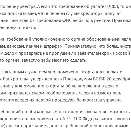
ловину реестра. А если это требование об уплате НДФЛ, то о
ика подсказывает, что в первом случае кредиторы получат
ний, чем если бы требования ФНС не было в реестре. Практик
не получит никто.
нии требований уполномоченного органа обоснованными явля
ам, взносам, пеням и штрафам. Примечательно, что большинст
ым делом проверяют, не пропущен ли заявителем срок исковой
го органа, зачастую забывают это сделать.
, связанным с участием уполномоченных органов в делах о
х банкротства, утвержденного Президиумом ВС РФ 20 декабря
бование уполномоченного органа об установлении в деле о
жам признается судом необоснованным, если возможность
оменту введения первой процедуры банкротства утрачена.
ребований по обязательным платежам исключает возможность 
тветствии с положениями статей 71, 100 Федерального закона 
тве)» влечет признание данных требований необоснованными.