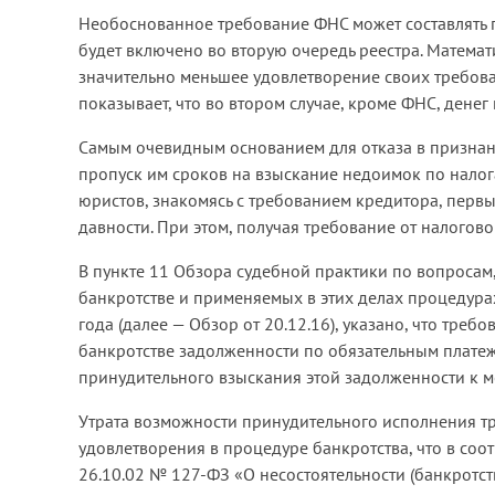
Необоснованное требование ФНС может составлять по
будет включено во вторую очередь реестра. Математ
значительно меньшее удовлетворение своих требова
показывает, что во втором случае, кроме ФНС, денег 
Самым очевидным основанием для отказа в призна
пропуск им сроков на взыскание недоимок по налог
юристов, знакомясь с требованием кредитора, перв
давности. При этом, получая требование от налогово
В пункте 11 Обзора судебной практики по вопросам
банкротстве и применяемых в этих делах процедура
года (далее — Обзор от 20.12.16), указано, что тре
банкротстве задолженности по обязательным плате
принудительного взыскания этой задолженности к м
Утрата возможности принудительного исполнения т
удовлетворения в процедуре банкротства, что в соо
26.10.02 № 127-ФЗ «О несостоятельности (банкротс