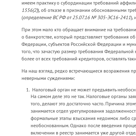
имеем практику о субординации требований аффил
1556(2)
), об отказе в признании обоснованными тре
(
определение ВС РФ от 25.07.16 № 305-ЭС16-2411
),
При этом мало кто обращает внимание на требовани
о банкротстве, который представляет требования об
Федерации, субъектов Российской Федерации и мун
того, что зачастую размер требования Федеральной 
более от всех требований кредиторов, оставлять т
На наш взгляд, редко встречающиеся возражения п
неверными суждениями:
Налоговый орган не может предъявить необосн
На самом деле это не так. Налоговые органы за
того, делают это достаточно часто. Причина это
занимается отдел урегулирования задолженности
формальные этапы взыскания недоимок либо сро
необоснованным. Однако после введения проце
включении в реестр занимается уже другой отдел