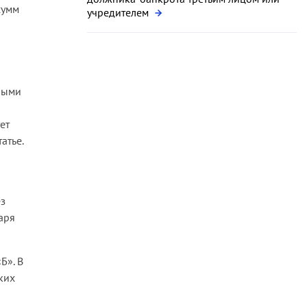
сумм
учредителем
рыми
ет
атье.
а
ез
аря
Б». В
ких