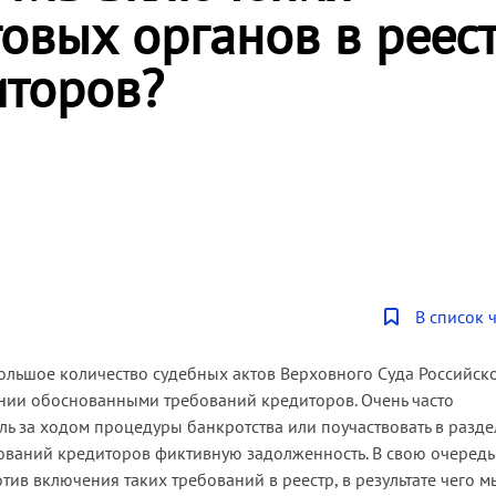
овых органов в реес
иторов?
В список 
большое количество судебных актов Верховного Суда Российск
ании обоснованными требований кредиторов. Очень часто
ь за ходом процедуры банкротства или поучаствовать в разде
бований кредиторов фиктивную задолженность. В свою очередь
ив включения таких требований в реестр, в результате чего м