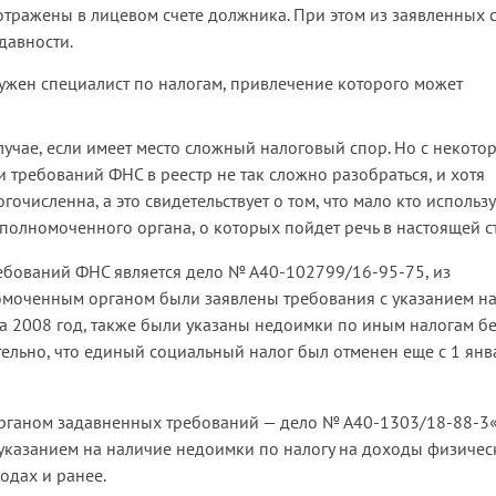
отражены в лицевом счете должника. При этом из заявленных 
давности.
ужен специалист по налогам, привлечение которого может
учае, если имеет место сложный налоговый спор. Но с некото
требований ФНС в реестр не так сложно разобраться, и хотя
очисленна, а это свидетельствует о том, что мало кто использу
лномоченного органа, о которых пойдет речь в настоящей ст
бований ФНС является дело № А40-102799/16-95-75, из
лномоченным органом были заявлены требования с указанием н
а 2008 год, также были указаны недоимки по иным налогам б
ельно, что единый социальный налог был отменен еще с 1 янв
ганом задавненных требований — дело № А40-1303/18-88-3«
 указанием на наличие недоимки по налогу на доходы физичес
одах и ранее.