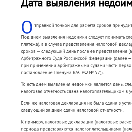
Дата выявления недои
О
тправной точкой для расчета сроков принуди
Под днем выявления недоимки следует понимать сле
платежа), а в случае представления налоговой декл
сроков — следующий день после ее представления (
Арбитражного Суда Российской Федерации (далее — 
при применении арбитражными судами части первой
постановление Пленума ВАС РФ № 57)).
То есть днем выявления недоимки является день, сл
налоговая отчетность сдана налогоплательщиком в у
Если же налоговая декларация не была сдана в уста
следующий за днем сдачи налоговой отчетности.
К примеру, налоговые декларации (налоговые расче
периода представляются налогоплательщиками (нало