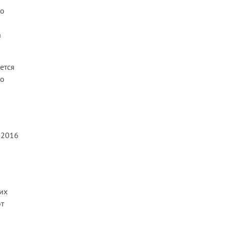
но
а
ется
во
 2016
их
от