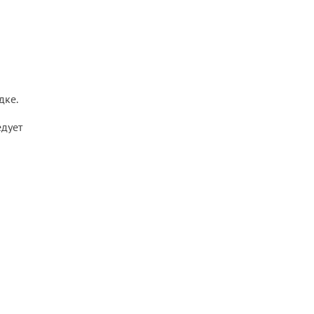
дке.
едует