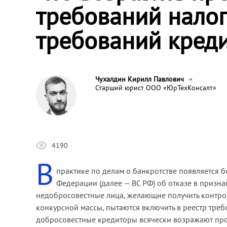
требований налог
требований кред
Чухалдин Кирилл Павлович
Старший юрист ООО «ЮрТехКонсалт»
4190
В
практике по делам о банкротстве появляется 
Федерации (далее — ВС РФ) об отказе в призн
недобросовестные лица, желающие получить контрол
конкурсной массы, пытаются включить в реестр тре
добросовестные кредиторы всячески возражают прот