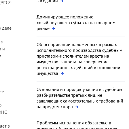
заседании
-ЭС17-
Доминирующее положение
хозяйствующего субъекта на товарном
в деле
рынке
ом
Об оспаривании наложенных в рамках
в и
исполнительного производства судебным
.
приставом-исполнителем ареста на
имущество, запрета на совершение
регистрационных действий в отношении
имущества
Основания и порядок участия в судебном
ее
разбирательстве третьих лиц, не
заявляющих самостоятельных требований
о
на предмет спора
ФНС
Проблемы исполнения обязательств
яет в
должника-банкрота третьим лицом или