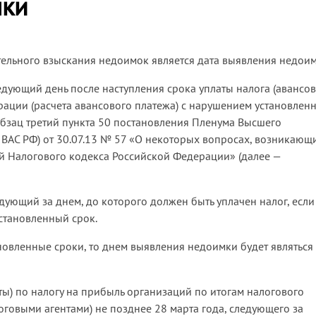
мки
тельного взыскания недоимок является дата выявления недоим
дующий день после наступления срока уплаты налога (авансо
арации (расчета авансового платежа) с нарушением установлен
абзац третий пункта 50 постановления Пленума Высшего
ВАС РФ) от 30.07.13 № 57 «О некоторых вопросах, возникающ
 Налогового кодекса Российской Федерации» (далее —
едующий за днем, до которого должен быть уплачен налог, если
становленный срок.
новленные сроки, то днем выявления недоимки будет являться 
ты) по налогу на прибыль организаций по итогам налогового
говыми агентами) не позднее 28 марта года, следующего за