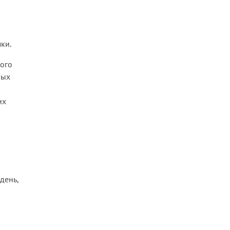
ки.
вого
ных
их
день,