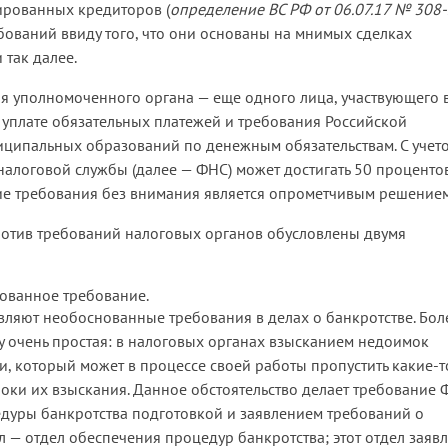
ированных кредиторов (
определение ВС РФ от 06.07.17 № 308
бований ввиду того, что они основаны на мнимых сделках
 и так далее.
я уполномоченного органа — еще одного лица, участвующего 
 уплате обязательных платежей и требования Российской
иципальных образований по денежным обязательствам. С учет
налоговой службы (далее — ФНС) может достигать 50 проценто
акие требования без внимания является опрометчивым решением
ротив требований налоговых органов обусловлены двумя
ованное требование.
являют необоснованные требования в делах о банкротстве. Бол
му очень простая: в налоговых органах взысканием недоимок
, который может в процессе своей работы пропустить какие-т
ки их взыскания. Данное обстоятельство делает требование 
дуры банкротства подготовкой и заявлением требований о
 — отдел обеспечения процедур банкротства; этот отдел заявл