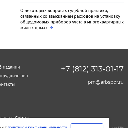
О некоторых вопросах судебной практики,
связанных со взысканием расходов на установку
общедомовых приборов учета в многоквартирных
жилых домах
б издании
+7 (812) 313-01-17
отрудничество
pm@arbspor.ru
онтакты
лано в
Cetera
тельство и редакция ООО "КАДИС"
вии с
политикой конфиденциальности
.
т-Петербург
,
Петроградская набережная, дом 22, литера А, помещение 33Н