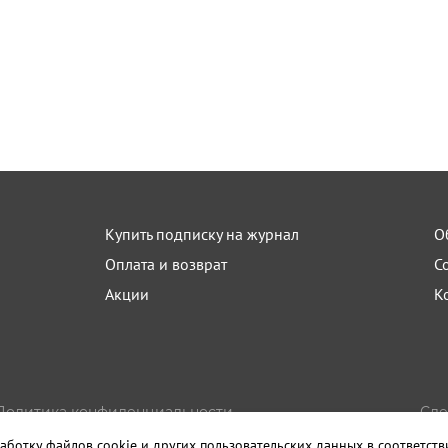
Купить подписку на журнал
О
Оплата и возврат
С
Акции
К
Политика конфиденциальности
Сде
Пользовательское соглашение
Изда
аботку файлов cookie и других пользовательских данных в соответст
Правила использования материалов сайта
Санк