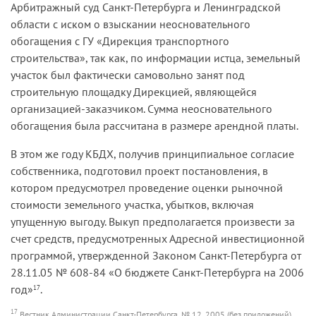
Арбитражный суд Санкт-Петербурга и Ленинградской
области с иском о взыскании неосновательного
обогащения с ГУ «Дирекция транспортного
строительства», так как, по информации истца, земельный
участок был фактически самовольно занят под
строительную площадку Дирекцией, являющейся
организацией-заказчиком. Сумма неосновательного
обогащения была рассчитана в размере арендной платы.
В этом же году КБДХ, получив принципиальное согласие
собственника, подготовил проект постановления, в
котором предусмотрел проведение оценки рыночной
стоимости земельного участка, убытков, включая
упущенную выгоду. Выкуп предполагается произвести за
счет средств, предусмотренных Адресной инвестиционной
программой, утвержденной Законом Санкт-Петербурга от
28.11.05 № 608-84 «О бюджете Санкт-Петербурга на 2006
год»
.
17
17
Вестник Администрации Санкт-Петербурга, № 12, 2005 (без приложений).