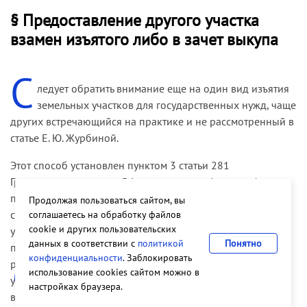
§ Предоставление другого участка
взамен изъятого либо в зачет выкупа
С
ледует обратить внимание еще на один вид изъятия
земельных участков для государственных нужд, чаще
других встречающийся на практике и не рассмотренный в
статье Е. Ю. Журбиной.
Этот способ установлен пунктом 3 статьи 281
Гражданского кодекса РФ и подпунктом 1 пункта 1,
пунктом 4 статьи 63 Земельного кодекса РФ. В
Продолжая пользоваться сайтом, вы
соответствии с указанными нормами в случае изъятия
соглашаетесь на обработку файлов
cookie и других пользовательских
участка наряду с оплатой выкупной стоимости допустимо
данных в соответствии с
политикой
Понятно
предоставление «бесплатно в собственность»
конфиденциальности
. Заблокировать
равноценного земельного участка либо земельного
использование cookies сайтом можно в
участка меньшей стоимости, идущей в зачет стоимости
настройках браузера.
выкупа.