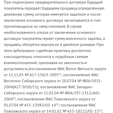
При подписании предварительного договора будущий
покупатель передает будущему продавцу определенную
денежную сумму, которая именуется задатком и после
заключения основного договора засчитывается в счет
причитающихся по нему платежей. В случае
необоснованного отказа от заключения основного
договора покупатель теряет сумму внесенного задатка, а
продавец обязуется вернуть ее в двойном размере. При
этом арбитражно-судебная практика достаточно
снисходительно относится к подобным схемам
взаимоотношений, признавая их законность и
допустимость (постановление ФАС Волго-Вятского округа
от 11.11.05 № А17-150/3-2005
; постановление ФАС
21
Восточно-Сибирского округа от 20.07.04 № Ф04/5035-
2004(А27-3030/11); постановление ФАС Западно-
Сибирского округа от 21.01.04 № Ф04/297-2312/А45-
2004
; постановление ФАС Поволжского округа от
22
01.07.04 № А55-13983/03-14
; постановление ФАС
23
Поволжского округа от 14.01.02 № А55-10122/01-15
;
24