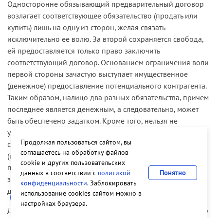
Односторонне обязывающий предварительный договор
возлагает соответствующее обязательство (продать или
купить) лишь на одну из сторон, желая связать
исключительно ее волю. За второй сохраняется свобода,
ей предоставляется только право заключить
соответствующий договор. Основанием ограничения воли
первой стороны зачастую выступает имущественное
(денежное) предоставление потенциального контрагента.
Таким образом, налицо два разных обязательства, причем
последнее является денежным, а следовательно, может
быть обеспечено задатком. Кроме того, нельзя не
учитывать, что правила статьи 1590 ФГК носят характер
Продолжая пользоваться сайтом, вы
специальной нормы. Возможность использования задатка
соглашаетесь на обработку файлов
(причем не в качестве обеспечения, а как отступное) в
cookie и других пользовательских
подобной ситуации прямо предусмотрена
данных в соответствии с
политикой
Понятно
законодательством и тем самым снимает вопрос о своей
конфиденциальности
. Заблокировать
допустимости.
использование cookies сайтом можно в
настройках браузера.
Дореволюционное отечественное право также допускало