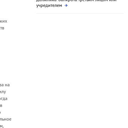
учредителем
ских
тв
ва на
илу
огда
 в
о
альное
м,