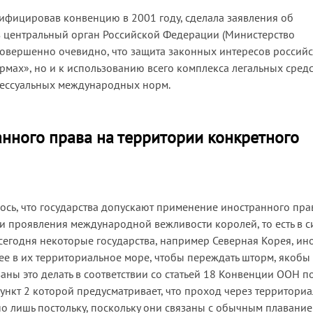
атифицировав конвенцию в 2001 году, сделала заявления об
 центральный орган Российской Федерации (Министерство
я, совершенно очевидно, что защита законных интересов россий
рмах», но и к использованию всего комплекса легальных средс
оцессуальных международных норм.
нного права на территории конкретного
ось, что государства допускают применение иностранного пра
и проявления международной вежливости королей, то есть в с
егодня некоторые государства, например Северная Корея, ин
ее в их территориальное море, чтобы переждать шторм, якобы
аны это делать в соответствии со статьей 18 Конвенции ООН п
пункт 2 которой предусматривает, что проход через территори
 но лишь постольку, поскольку они связаны с обычным плавание