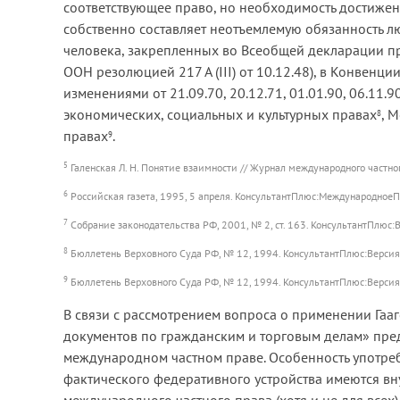
соответствующее право, но необходимость достижен
собственно составляет неотъемлемую обязанность л
человека, закрепленных во Всеобщей декларации п
ООН резолюцией 217 А (III) от 10.12.48), в Конвенци
изменениями от 21.09.70, 20.12.71, 01.01.90, 06.11.90
экономических, социальных и культурных правах
, 
8
правах
.
9
5
Галенская Л. Н. Понятие взаимности // Журнал международного частного
6
Российская газета, 1995, 5 апреля. КонсультантПлюс:МеждународноеП
7
Собрание законодательства РФ, 2001, № 2, ст. 163. КонсультантПлюс:
8
Бюллетень Верховного Суда РФ, № 12, 1994. КонсультантПлюс:Версия 
9
Бюллетень Верховного Суда РФ, № 12, 1994. КонсультантПлюс:Версия 
В связи с рассмотрением вопроса о применении Гаа
документов по гражданским и торговым делам» пред
международном частном праве. Особенность употребл
фактического федеративного устройства имеются вн