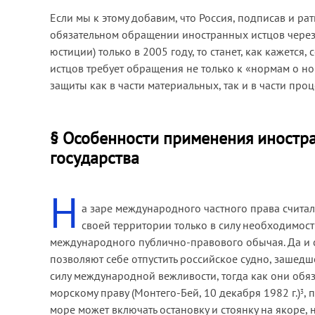
Если мы к этому добавим, что Россия, подписав и р
обязательном обращении иностранных истцов через
юстиции) только в 2005 году, то станет, как кажетс
истцов требует обращения не только к «нормам о но
защиты как в части материальных, так и в части пр
§ Особенности применения иностра
государства
Н
а заре международного частного права считал
своей территории только в силу необходимост
международного публично-правового обычая. Да и с
позволяют себе отпустить российское судно, зашедш
силу международной вежливости, тогда как они обяз
морскому праву (Монтего-Бей, 10 декабря 1982 г.)
, 
3
море может включать остановку и стоянку на якоре,