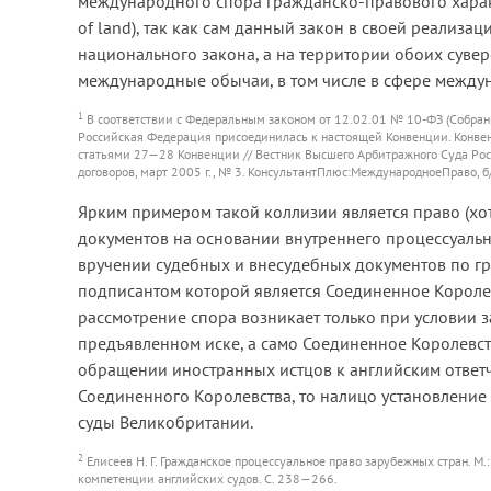
международного спора гражданско-правового характ
of land), так как сам данный закон в своей реализ
национального закона, а на территории обоих су
международные обычаи, в том числе в сфере между
1
В соответствии с Федеральным законом от 12.02.01 № 10-ФЗ (Собрание
Российская Федерация присоединилась к настоящей Конвенции. Конвенц
статьями 27—28 Конвенции // Вестник Высшего Арбитражного Суда Ро
договоров, март 2005 г., № 3. КонсультантПлюс:МеждународноеПраво, б
Ярким примером такой коллизии является право (хо
документов на основании внутреннего процессуальн
вручении судебных и внесудебных документов по 
подписантом которой является Соединенное Королев
рассмотрение спора возникает только при условии 
предъявленном иске, а само Соединенное Королевс
обращении иностранных истцов к английским ответ
Соединенного Королевства, то налицо установление
суды Великобритании.
2
Елисеев Н. Г. Гражданское процессуальное право зарубежных стран. М.
компетенции английских судов. С. 238—266.