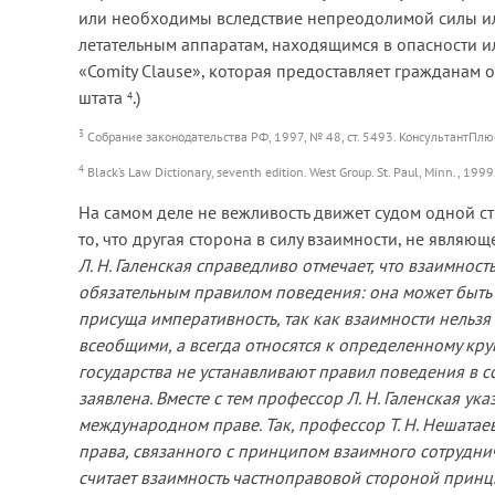
или необходимы вследствие непреодолимой силы ил
летательным аппаратам, находящимся в опасности ил
«Comity Clause», которая предоставляет гражданам 
штата
.)
4
3
Собрание законодательства РФ, 1997, № 48, ст. 5493. КонсультантПл
4
Black’s Law Dictionary, seventh edition. West Group. St. Paul, Minn., 1999.
На самом деле не вежливость движет судом одной с
то, что другая сторона в силу взаимности, не являю
Л. Н. Галенская справедливо отмечает, что взаимнос
обязательным правилом поведения: она может быть м
присуща императивность, так как взаимности нельзя
всеобщими, а всегда относятся к определенному кру
государства не устанавливают правил поведения в со
заявлена. Вместе с тем профессор Л. Н. Галенская ук
международном праве. Так, профессор Т. Н. Нешата
права, связанного с принципом взаимного сотрудниче
считает взаимность частноправовой стороной принц