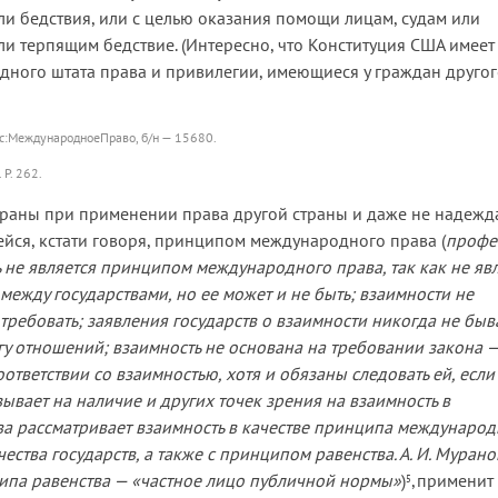
и бедствия, или с целью оказания помощи лицам, судам или
и терпящим бедствие. (Интересно, что Конституция США имеет
одного штата права и привилегии, имеющиеся у граждан друго
юс:МеждународноеПраво, б/н — 15680.
 P. 262.
траны при применении права другой страны и даже не надежд
щейся, кстати говоря, принципом международного права (
профе
ть не является принципом международного права, так как не яв
ежду государствами, но ее может и не быть; взаимности не
 требовать; заявления государств о взаимности никогда не бы
гу отношений; взаимность не основана на требовании закона 
ответствии со взаимностью, хотя и обязаны следовать ей, если
азывает на наличие и других точек зрения на взаимность в
ева рассматривает взаимность в качестве принципа междунаро
ства государств, а также с принципом равенства. А. И. Мурано
ипа равенства — «частное лицо публичной нормы»
)
,применит
5