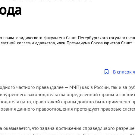
года
 права юридического факультета Санкт-Петербургского государствен
бластной коллегии адвокатов, член Президиума Союза юристов Санкт-
В список 
ного частного права (далее — МЧП) как в России, так и за р
ь внутреннего законодательства определенной страны и состоит
онодателя на то, право какой страны должно быть применено п
лирования данного правоотношения претендуют правовые сист
 оказывается, что задача достижения справедливого разреш