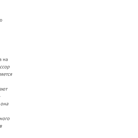
го
а на
ссор
ляется
вают
—
 она
дного
в