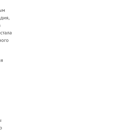
ным
дия,
а
естала
ного
ия
ы
о