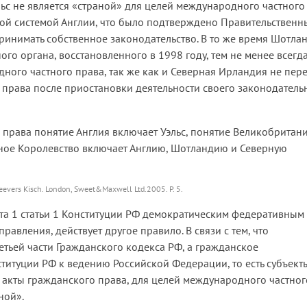
эльс не является «страной» для целей международного частного
овой системой Англии, что было подтверждено Правительствен
ринимать собственное законодательство. В то же время Шотлан
го органа, восстановленного в 1998 году, тем не менее всегд
дного частного права, так же как и Северная Ирландия не пер
 права после приостановки деятельности своего законодатель
 права понятие Англия включает Уэльс, понятие Великобритан
ное Королевство включает Англию, Шотландию и Северную
 Beevers Kisch. London, Sweet&Maxwell Ltd.2005. P. 5.
та 1 статьи 1 Конституции РФ демократическим федеративным
вления, действует другое правило. В связи с тем, что
тьей части Гражданского кодекса РФ, а гражданское
ституции РФ к ведению Российской Федерации, то есть субъект
акты гражданского права, для целей международного частног
ной».