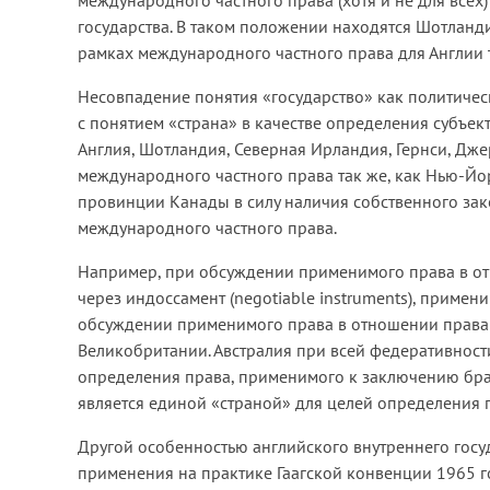
международного частного права (хотя и не для всех
государства. В таком положении находятся Шотланд
рамках международного частного права для Англии 
Несовпадение понятия «государство» как политичес
с понятием «страна» в качестве определения субъек
Англия, Шотландия, Северная Ирландия, Гернси, Дже
международного частного права так же, как Нью-Йо
провинции Канады в силу наличия собственного за
международного частного права.
Например, при обсуждении применимого права в от
через индоссамент (negotiable instruments), приме
обсуждении применимого права в отношении права к
Великобритании. Австралия при всей федеративности
определения права, применимого к заключению бра
является единой «страной» для целей определения 
Другой особенностью английского внутреннего госуд
применения на практике Гаагской конвенции 1965 г