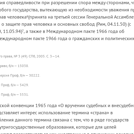
ия справедливости при разрешении спора между сторонами, ч
юбого государства, вытекающую из необходимости уважения п
рав человека
(принята на третьей сессии Генеральной Ассамбл
6
и о защите прав человека и основных свобод (Рим, 04.11.50) (с
, 11.05.94)
, а также в Международном пакте 1966 года об
7
Международном пакте 1966 года о гражданских и политически
 права, № 3 (49). СПб, 2005. С. 3—14.
раво, б/н — 15038.
Версия Проф, б/н — 30222.
Проф, б/н — 5429.
Проф, б/н — 5531.
гской конвенции 1965 года «О вручении судебных и внесудеб
ставляет интерес использование термина «страна» в
ения данного термина связана с тем, что в ряде государств
утригосударственные образования, которые для целей