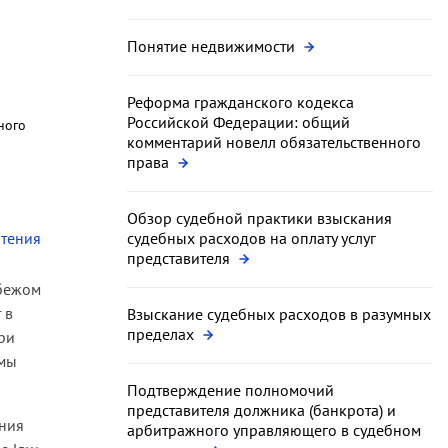
Понятие недвижимости
Реформа гражданского кодекса
Российской Федерации: общий
ного
комментарий новелл обязательственного
права
Обзор судебной практики взыскания
чтения
судебных расходов на оплату услуг
представителя
убежом
 в
Взыскание судебных расходов в разумных
пределах
ри
емы
Подтверждение полномочий
представителя должника (банкрота) и
ения
арбитражного управляющего в судебном