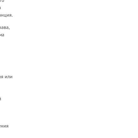
го
в
анция.
ава,
ма
ия или
й
ения