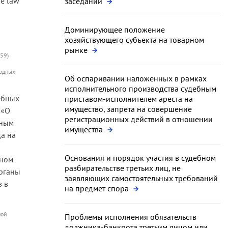
e law
заседании
Доминирующее положение
хозяйствующего субъекта на товарном
рынке
359)
родных
Об оспаривании наложенных в рамках
исполнительного производства судебным
ебных
приставом-исполнителем ареста на
имущество, запрета на совершение
 «О
регистрационных действий в отношении
нным
имущества
да на
Основания и порядок участия в судебном
ьном
разбирательстве третьих лиц, не
органы
заявляющих самостоятельных требований
в в
на предмет спора
ной
Проблемы исполнения обязательств
должника-банкрота третьим лицом или