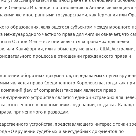
) могут рассматриваться как иностранные в отношении основно
ия и Северная Ирландия по отношению к Англии, являющиеся 
такими же иностранными государствами, как Германия или Фр
кого образования, являющегося субъектом международного пр
та международного частного права для Англии означает, что са
рси и Остров Мэн — все они являются «странами» для целей
рк, или Калифорния, или любые другие штаты США, Австралии,
конодательного процесса в отношении гражданского права и
ношении оборотных документов, передаваемых путем вручен
нимым является право Соединенного Королевства, тогда как при
омпаний (law of companies) таковым является право
 внутреннего устройства является единой «страной» для целе
ка, отнесенного к полномочиям федерации, тогда как Канада
права, применимого к разводам.
арственного устройства, представляющего интерес с точки зр
ода «О вручении судебных и внесудебных документов по