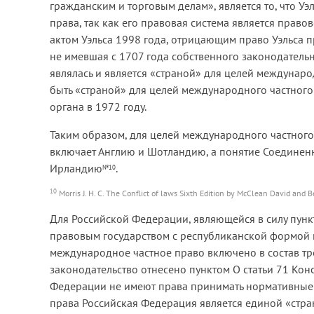
гражданским и торговым делам», является то, что У
права, так как его правовая система является прав
актом Уэльса 1998 года, отрицающим право Уэльса п
не имевшая с 1707 года собственного законодательно
являлась и является «страной» для целей междунаро
быть «страной» для целей международного частного
органа в 1972 году.
Таким образом, для целей международного частного
включает Англию и Шотландию, а понятие Соединен
Ирландию
.
№10
10
Morris J. H. C. The Conflict of laws Sixth Edition by McClean David and
Для Российской Федерации, являющейся в силу пунк
правовым государством с республиканской формой пра
международное частное право включено в состав тре
законодательство отнесено пунктом О статьи 71 Кон
Федерации не имеют права принимать нормативные 
права Российская Федерация является единой «стра