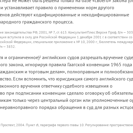
ера не может быть решена только на базе «своего» закона (th
ации устанавливает правило о применении норм другого
веренов действуют кодифицированные и некодифицированные
народного гражданского процесса.
 законодательства РФ, 2001, № 7, ст. 615. КонсультантПлюс:Версия Проф, б/н — 30
ия вступила в силу для Российской Федерации 1 декабря 2001 г. в соответствии со
ссийской Федерации, специальное приложение к № 10, 2000 г.; Бюллетень междуна
/н — 3832.
тя и ограниченное)
английских судов разрешать вручение суд
2
ого закона, игнорируя правила Гаагской конвенции 1965 года
гражданским и торговым делам», полноправным и полнообяза
ство. Если вспомнить, что юрисдикция самого английского су
законного вручения ответчику судебного извещения о
тво при подписании конвенции сделало оговорку об обязател
чикам только через центральный орган или уполномоченные 
 неравноправного порядка обращения в суд для разных истцо
: Проспект, 2004. Пункт d\ параграфа первого главы 10. Регулирование пространствен