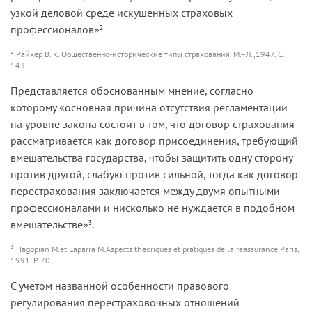
узкой деловой среде искушенных страховых
профессионалов»
2
2
Райхер В. К. Общественно-исторические типы страхования. М.–Л.,1947. С.
143.
Представляется обоснованным мнение, согласно
которому «основная причина отсутствия регламентации
на уровне закона состоит в том, что договор страхования
рассматривается как договор присоединения, требующий
вмешательства государства, чтобы защитить одну сторону
против другой, слабую против сильной, тогда как договор
перестрахования заключается между двумя опытными
профессионалами и нисколько не нуждается в подобном
вмешательстве»
.
3
3
Hagopian M.et Laparra M.Aspects theoriques et pratiques de la reassurance.Paris,
1991. P. 70.
С учетом названной особенности правового
регулирования перестраховочных отношений