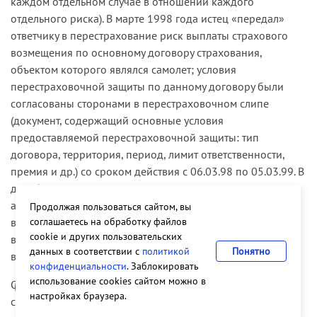
каждом отдельном случае в отношении каждого
отдельного риска). В марте 1998 года истец «передал»
ответчику в перестрахование риск выплаты страхового
возмещения по основному договору страхования,
объектом которого являлся самолет; условия
перестраховочной защиты по данному договору были
согласованы сторонами в перестраховочном слипе
(документ, содержащий основные условия
предоставляемой перестраховочной защиты: тип
договора, территория, период, лимит ответственности,
премия и др.) со сроком действия с 06.03.98 по 05.03.99. В
декабре 1998 года застрахованный самолет потерпел
аварию. В январе — марте 2000 года истец (страховщик)
Продолжая пользоваться сайтом, вы
соглашаетесь на обработку файлов
выплатил страхователю причитающееся страховое
cookie и других пользовательских
возмещение, а затем обратился к перестраховщику за
данных в соответствии с
политикой
Понятно
выплатой возмещения по договору перестрахования.
конфиденциальности
. Заблокировать
использование cookies сайтом можно в
Отказывая в иске, суды исходили из того, что выплата
настройках браузера.
страхового возмещения по основному договору