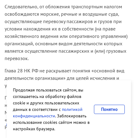
Следовательно, от обложения транспортным налогом
освобождаются морские, речные и воздушные суда,
осуществляющие перевозку пассажиров и грузов при
условии нахождения их в собственности (на праве
хозяйственного ведения или оперативного управления)
организаций, основным видом деятельности которых
является осуществление пассажирских и (или) грузовых
перевозок.
Глава 28 НК РФ не раскрывает понятия «основной вид
деятельности организации» для целей исчисления и
уплаты транспортного налога.
Продолжая пользоваться сайтом, вы
соглашаетесь на обработку файлов
Приказом Министерства Российской Федерации по
cookie и других пользовательских
налогам и сборам от 09.04.03 № БГ-3-21/177 утверждены
данных в соответствии с
политикой
Понятно
Методические рекомендации по применению главы 28
конфиденциальности
. Заблокировать
«Транспортный налог» части второй Налогового кодекса
использование cookies сайтом можно в
РФ.
настройках браузера.