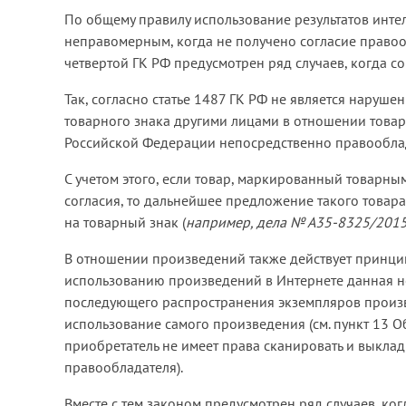
По общему правилу использование результатов инте
неправомерным, когда не получено согласие правообл
четвертой ГК РФ предусмотрен ряд случаев, когда со
Так, согласно статье 1487 ГК РФ не является наруш
товарного знака другими лицами в отношении товар
Российской Федерации непосредственно правооблада
С учетом этого, если товар, маркированный товарны
согласия, то дальнейшее предложение такого товар
на товарный знак (
например, дела № А35-8325/2015
В отношении произведений также действует принцип
использованию произведений в Интернете данная нор
последующего распространения экземпляров произв
использование самого произведения (см. пункт 13 Об
приобретатель не имеет права сканировать и выклад
правообладателя).
Вместе с тем законом предусмотрен ряд случаев, к