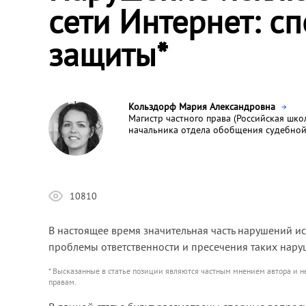
сети Интернет: с
защиты*
Кольздорф Мария Александровна
Магистр частного права (Российская школ
начальника отдела обобщения судебной 
10810
В настоящее время значительная часть нарушений ис
проблемы ответственности и пресечения таких нар
* Высказанные в статье позиции являются частным мнением автора и 
правам.