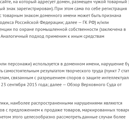
сайте, на который адресует домен, размещен чужой товарный 
ый знак зарегистрирован). При этом сама по себе регистрация
 с товарным знаком доменного имени может быть признана
кодекса Российской Федерации; далее — ГК РФ) и/или
венции по охране промышленной собственности (заключена в
). Аналогичный подход применим к иным средствам
е или персонажи) используется в доменном имени, нарушение б
ь самостоятельным результатом творческого труда (пункт 7 ста
делам, связанным с разрешением споров о защите интеллектуа
23 сентября 2015 года; далее — Обзор Верховного Суда от
тики, наиболее распространенными нарушениями являются
ков с предложением к продаже товаров, маркированных това
четом этого целесообразно рассмотреть данные случаи более