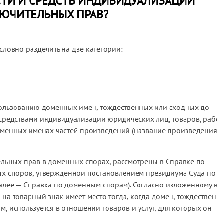
ТИ И СРЕДСТВ ИНДИВИДУАЛИЗАЦИИ
ЮЧИТЕЛЬНЫХ ПРАВ?
ловно разделить на две категории:
льзованию доменных имен, тождественных или сходных до
редствами индивидуализации юридических лиц, товаров, рабо
доменных именах частей произведений (название произведения
ельных прав в доменных спорах, рассмотрены в Справке по
х споров, утвержденной постановлением президиума Суда по
алее — Справка по доменным спорам). Согласно изложенному в
на товарный знак имеет место тогда, когда домен, тождестве
, используется в отношении товаров и услуг, для которых он