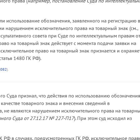
ного права (
например, постановление Суда по интеллектуаль
рафической форме, не является цитированием, цитирование
ли высказываниям.
 ли использование обозначения, заявленного на регистрацию 
го дела признал, что нормы о цитировании применяются к
ции нарушением исключительного права на товарный знак (см.,
тографическим. Соответственно, использование фотографий н
сультативного совета при Суде по интеллектуальным правам о
и указанных в подпункте 1 пункта 1 статьи 1274 ГК РФ четыр
раво на товарный знак действует с момента подачи заявки на
 исключительное право на товарный знак признается и охраняе
статья 1480 ГК РФ).
их, критических, информационных, учебных целях, в целях
14082
).
 цитирования;
я;
ого Суда признал, что действия по использованию обозначения
качестве товарного знака и внесения сведений в
родовано правомерно.
в, не являются нарушением исключительного права на товарн
ного Суда от 27.12.17 № 227-П17
). При этом суд исходил из
 ГК РФ в случаях, предусмотренных ГК РФ, исключительное прав