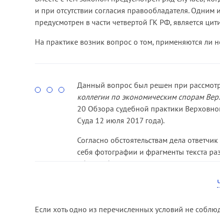
и при отсутствии согласия правообладателя. Одним
предусмотрен в части четвертой ГК РФ, является цити
На практике возник вопрос о том, применяются ли 
Данный вопрос был решен при рассмотре
коллегии по экономическим спорам Вер
20 Обзора судебной практики Верховно
Суда 12 июля 2017 года).
Согласно обстоятельствам дела ответчик
себя фотографии и фрагменты текста ра
обзоры были включены фотографии из фо
мнению, было неправомерным, и он обра
Суд первой инстанции пришел к выводу
целях, условия цитирования соблюдены
Если хоть одно из перечисленных условий не соблюда
апелляционной и кассационной инстанци