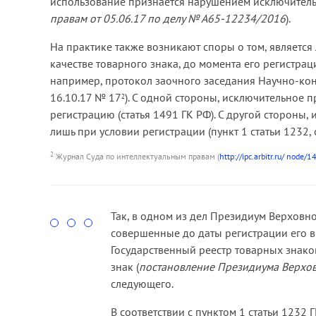
использование признается нарушением исключитель
фотографий, полностью выраженных в г
правам от 05.06.17 по делу № А65-12234/2016
).
может быть применено только к тексту и
На практике также возникают споры о том, является
Верховный Суд при рассмотрении данно
качестве товарного знака, до момента его регистра
любым произведениям, в том числе к фо
например, протокол заочного заседания Научно-кон
сайте будет правомерным при соблюдени
16.10.17 № 17
). С одной стороны, исключительное п
2
условий:
регистрацию (статья 1491 ГК РФ). С другой стороны,
лишь при условии регистрации (пункт 1 статьи 1232, 
— использование в научных, полемическ
раскрытия творческого замысла автора;
2
Журнал Суда по интеллектуальным правам (
http://ipc.arbitr.ru/ node/
— объем использования оправдан целью
— указан автор и источник заимствовани
Так, в одном из дел Президиум Верховн
совершенные до даты регистрации его в 
— произведение было изначально обна
Государственный реестр товарных знако
знак (
постановление Президиума Верхов
следующего.
В соответствии с пунктом 1 статьи 1232