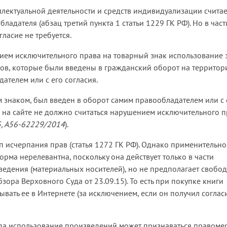
ллектуальной деятельности и средств индивидуализации считае
адателя (абзац третий пункта 1 статьи 1229 ГК РФ). Но в част
гласие не требуется.
ением исключительного права на товарный знак использование 
ов, которые были введены в гражданский оборот на территор
телем или с его согласия.
м знаком, был введен в оборот самим правообладателем или с 
а на сайте не должно считаться нарушением исключительного 
, А56-62229/2014
).
 исчерпания прав (статья 1272 ГК РФ). Однако применительно
ма нерелевантна, поскольку она действует только в части
едения (материальных носителей), но не предполагает свобо
зора Верховного Суда от 23.09.15). То есть при покупке книги
ывать ее в Интернете (за исключением, если он получил соглас
огда использование произведений может признаваться правом