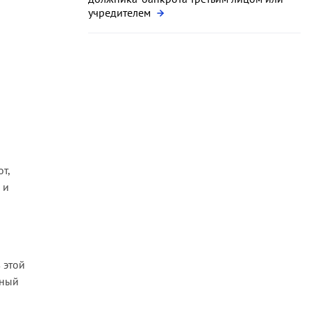
учредителем
т,
 и
 этой
нный