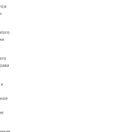
тся
и
этого
ии
его
права
 к
дное
ие
ерным