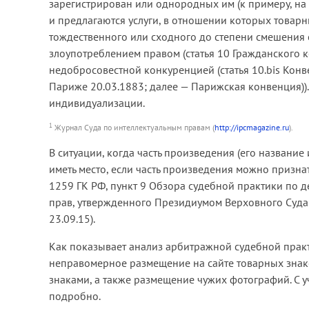
зарегистрирован или однородных им (к примеру, на 
и предлагаются услуги, в отношении которых товарн
тождественного или сходного до степени смешения
злоупотреблением правом (статья 10 Гражданского 
недобросовестной конкуренцией (статья 10.bis Кон
Париже 20.03.1883; далее — Парижская конвенция)
индивидуализации.
1
Журнал Суда по интеллектуальным правам (
http://ipcmagazine.ru
).
В ситуации, когда часть произведения (его названи
иметь место, если часть произведения можно признат
1259 ГК РФ, пункт 9 Обзора судебной практики по 
прав, утвержденного Президиумом Верховного Суда 
23.09.15).
Как показывает анализ арбитражной судебной прак
неправомерное размещение на сайте товарных зна
знаками, а также размещение чужих фотографий. С у
подробно.