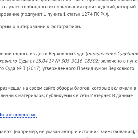
 из случаев свободного использования произведений, который
рование (подпункт 1 пункта 1 статьи 1274 ГК РФ).
нормы о цитировании к фотографиям.
нии одного из дел в Верховном Суде (
определение Судебно
ховного Суда от 25.04.17 № 305-ЭС16-18302;
включено в пунк
го Суда № 3 (2017), утвержденного Президиумом Верховного
 размещал на своем сайте обзоры блогов, которые включали в
зличных материалов, публикуемых в сети Интернет. В данные
торепортажей, содержащихся в блогах истца, что, по его
тился в суд за защитой исключительных прав на фотографии.
Читать полностью
, что имеет место цитирование фотографий в информационных
, поэтому признал использование правомерным. Суды
ется (например, не указан автор и источник заимствования), 
й с таким выводом не согласились, указав, что использование