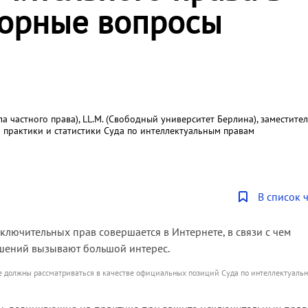
порные вопросы
а частного права), LL.M. (Свободный университет Берлина), заместите
практики и статистики Суда по интеллектуальным правам
В список 
ключительных прав совершается в Интернете, в связи с чем
ушений вызывают большой интерес.
не должны рассматриваться в качестве официальных позиций Суда по интеллектуаль