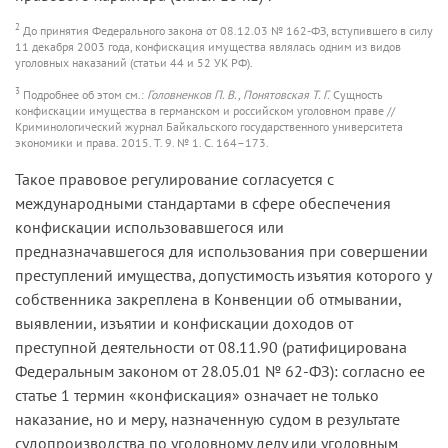
2
До принятия Федерального закона от 08.12.03 № 162-ФЗ, вступившего в силу
11 декабря 2003 года, конфискация имущества являлась одним из видов
уголовных наказаний (статьи 44 и 52 УК РФ).
3
Подробнее об этом см.:
Головненков П. В., Понятовская Т. Г.
Сущность
конфискации имущества в германском и российском уголовном праве //
Криминологический журнал Байкальского государственного университета
экономики и права. 2015. Т. 9. № 1. С. 164–173.
Такое правовое регулирование согласуется с
международными стандартами в сфере обеспечения
конфискации использовавшегося или
предназначавшегося для использования при совершении
преступлений имущества, допустимость изъятия которого у
собственника закреплена в Конвенции об отмывании,
выявлении, изъятии и конфискации доходов от
преступной деятельности от 08.11.90 (ратифицирована
Федеральным законом от 28.05.01 № 62-ФЗ): согласно ее
статье 1 термин «конфискация» означает не только
наказание, но и меру, назначенную судом в результате
судопроизводства по уголовному делу или уголовным