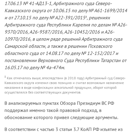
17.06.13 № 41-АД13-1, Арбитражного суда Северо-
Кавказского округа от 10.06.15 по делу № А61-1699/2014
и от 27.10.15 по делу № А22-391/2015
, решениях
8
Арбитражного суда Республики Карелия по делам № А26-
9370/2016, А26-9587/2016, А26-10452/2016 и А26-
10970/2016, в целом ряде решений Арбитражного суда
Самарской области, а также в решении Псковского
областного суда от 14.08.17 по делу № 12-152/2017 и
постановлении Верховного Суда Республики Татарстан от
16.05.17 по делу № 4а-474м
.
8
Как отмечалось выше, впоследствии (в 2018 году) Арбитражный суд Северо-
Кавказского округа изменил свою позицию и считал возможным назначение
наказания в виде конфискации алкогольной продукции, оборот которой
осуществлялся без соответствующих документов.
В анализируемых пунктах Обзора Президиум ВС РФ
поддержал именно такой правовой подход, в
обоснование которого привел следующие аргументы.
В соответствии с частью 3 статьи 3.7 КоАП РФ изъятие из