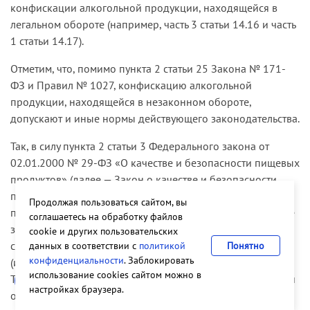
конфискации алкогольной продукции, находящейся в
легальном обороте (например, часть 3 статьи 14.16 и часть
1 статьи 14.17).
Отметим, что, помимо пункта 2 статьи 25 Закона № 171-
ФЗ и Правил № 1027, конфискацию алкогольной
продукции, находящейся в незаконном обороте,
допускают и иные нормы действующего законодательства.
Так, в силу пункта 2 статьи 3 Федерального закона от
02.01.2000 № 29-ФЗ «О качестве и безопасности пищевых
продуктов» (далее — Закон о качестве и безопасности
пищевых продуктов) не могут находиться в обороте
Продолжая пользоваться сайтом, вы
пищевые продукты (к ним на основании статьи 1 этого же
соглашаетесь на обработку файлов
закона относится и алкогольная продукция), которые не
cookie и других пользовательских
соответствуют требованиям нормативных документов и
данных в соответствии с
политикой
Понятно
конфиденциальности
. Заблокировать
(или) имеют явные признаки недоброкачественности.
использование cookies сайтом можно в
Такие пищевые продукты признаются некачественными и
настройках браузера.
опасными, не подлежат реализации, утилизируются или