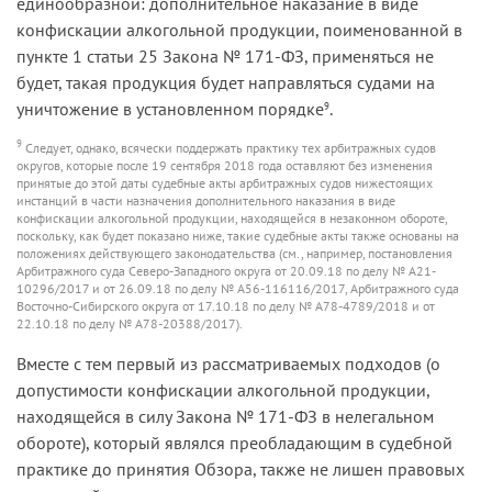
единообразной: дополнительное наказание в виде
конфискации алкогольной продукции, поименованной в
пункте 1 статьи 25 Закона № 171-ФЗ, применяться не
будет, такая продукция будет направляться судами на
уничтожение в установленном порядке
.
9
9
Следует, однако, всячески поддержать практику тех арбитражных судов
округов, которые после 19 сентября 2018 года оставляют без изменения
принятые до этой даты судебные акты арбитражных судов нижестоящих
инстанций в части назначения дополнительного наказания в виде
конфискации алкогольной продукции, находящейся в незаконном обороте,
поскольку, как будет показано ниже, такие судебные акты также основаны на
положениях действующего законодательства (см., например, постановления
Арбитражного суда Северо-Западного округа от 20.09.18 по делу № А21-
10296/2017 и от 26.09.18 по делу № А56-116116/2017, Арбитражного суда
Восточно-Сибирского округа от 17.10.18 по делу № А78-4789/2018 и от
22.10.18 по делу № А78-20388/2017).
Вместе с тем первый из рассматриваемых подходов (о
допустимости конфискации алкогольной продукции,
находящейся в силу Закона № 171-ФЗ в нелегальном
обороте), который являлся преобладающим в судебной
практике до принятия Обзора, также не лишен правовых