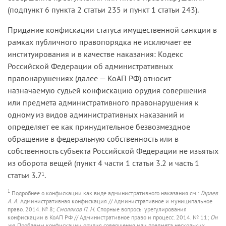
(подпункт 6 пункта 2 статьи 235 и пункт 1 статьи 243).
Придание конфискации статуса имущественной санкции в
рамках публичного правопорядка не исключает ее
институирования и в качестве наказания: Кодекс
Российской Федерации об административных
правонарушениях (далее — КоАП РФ) относит
назначаемую судьей конфискацию орудия совершения
или предмета административного правонарушения к
одному из видов административных наказаний и
определяет ее как принудительное безвозмездное
обращение в федеральную собственность или в
собственность субъекта Российской Федерации не изъятых
из оборота вещей (пункт 4 части 1 статьи 3.2 и часть 1
статьи 3.7
.
1
1
Подробнее о конфискации как виде административного наказания см.:
Гараев
А. А.
Административная конфискация // Административное и муниципальное
право. 2014. № 8;
Смоляков П. Н.
Спорные вопросы урегулирования
конфискации в КоАП РФ // Административное право и процесс. 2014. № 11;
Он
же
. Проблемы конфискации орудия совершения или предмета нескольких