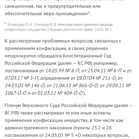
санкционная, так и предупредительная или
обеспечительная мера принуждения»
.
4
4
Кузнецова О. А., Степанов В. В.
Межотраслевая правовая природа
конфискации имущества // Журнал российского права. 2018. № 2.
К рассмотрению проблемных вопросов, связанных с
применением конфискации, в своих решениях
неоднократно обращался Конституционный Суд
Российской Федерации (далее — КС РФ) (например,
постановления от 14.05.99 № 8-П, от 25.04.11 № 6-П и от
07.03.17 № 5-П, определения от 08.07.04 № 251-О, от
24.03.05 № 146-О, от 21.06.11 № 866-О-О, от 29.09.11 №
1067-О-О и от 01.03.12 № 404-О-О
).
Пленум Верховного Суда Российской Федерации (далее —
ВС РФ) также рассматривал те или иные аспекты
применения конфискации имущества, в том числе как
административного наказания (пункты 23.2 и 28
постановления от 24.03.05 № 5 «О некоторых вопросах,