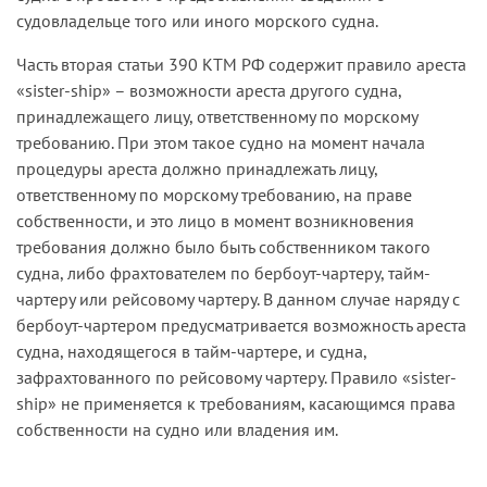
Международной конвенции об унификации
судовладельце того или иного морского судна.
некоторых правил, касающихся ареста морских
судов 1952 г., лицо, имеющее морское
Часть вторая статьи 390 КТМ РФ содержит правило ареста
требование, может арестовать или конкретное
«sister-ship» – возможности ареста другого судна,
судно, в отношении которого возникло морское
принадлежащего лицу, ответственному по морскому
требование, или любое другое судно,
требованию. При этом такое судно на момент начала
принадлежащее лицу, которое на момент
процедуры ареста должно принадлежать лицу,
возникновения морского требования было
ответственному по морскому требованию, на праве
собственником конкретного судна.
собственности, и это лицо в момент возникновения
требования должно было быть собственником такого
Согласно пункту 2 статьи 3 Конвенции суда будут
судна, либо фрахтователем по бербоут-чартеру, тайм-
считаться имеющими одного и того же
чартеру или рейсовому чартеру. В данном случае наряду с
собственника, когда все доли собственности
бербоут-чартером предусматривается возможность ареста
будут принадлежать одному и тому же лицу или
судна, находящегося в тайм-чартере, и судна,
одним и тем же лицам.
зафрахтованного по рейсовому чартеру. Правило «sister-
ship» не применяется к требованиям, касающимся права
Как указано в пункте 4 статьи 3 Конвенции, в
собственности на судно или владения им.
случае фрахтования судна с передачей полного
управления им, когда фрахтователь один
отвечает по морскому требованию,