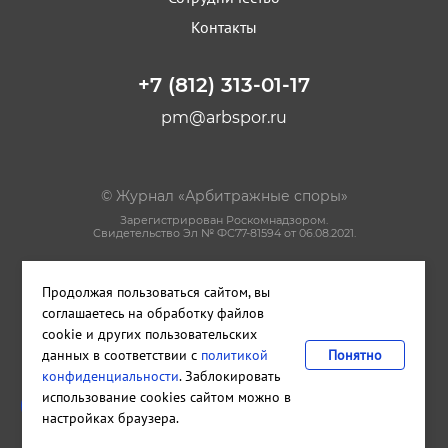
Контакты
+7 (812) 313-01-17
pm@arbspor.ru
© Журнал «Арбитражные споры»
Зарегистрирован Роскомнадзором.
Свидетельство Эл № ФС77-81594 от 06.08.2021.
ISSN 2712-9292
Продолжая пользоваться сайтом, вы
Политика конфиденциальности
соглашаетесь на обработку файлов
Пользовательское соглашение
cookie и других пользовательских
Правила использования материалов сайта
данных в соответствии с
политикой
Понятно
конфиденциальности
. Заблокировать
Сделано в
Cetera
использование cookies сайтом можно в
Издательство и редакция ООО "КАДИС"
настройках браузера.
Санкт-Петербург
,
Петроградская набережная, дом 22, литера А,
помещение 33Н