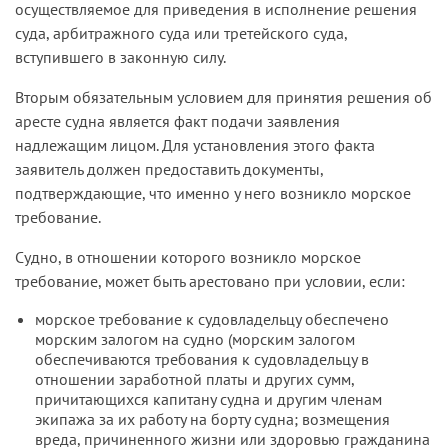
осуществляемое для приведения в исполнение решения
суде иностранного государства ссылалась
суда, арбитражного суда или третейского суда,
компания, – требование компании о признании
вступившего в законную силу.
права собственности на суда – отсутствовала.
Поскольку заявитель не обосновал наличие у
Вторым обязательным условием для принятия решения об
него морского требования, которое уже
аресте судна является факт подачи заявления
предъявлено или может быть предъявлено
надлежащим лицом. Для установления этого факта
впредь, в наложении ареста на морские суда
заявитель должен предоставить документы,
было отказано (
постановление Федерального
подтверждающие, что именно у него возникло морское
арбитражного суда Северо-Западного округа от
требование.
21.01.02 по делу № А56-25989/01
).
Судно, в отношении которого возникло морское
требование, может быть арестовано при условии, если:
морское требование к судовладельцу обеспечено
морским залогом на судно (морским залогом
обеспечиваются требования к судовладельцу в
отношении заработной платы и других сумм,
причитающихся капитану судна и другим членам
экипажа за их работу на борту судна; возмещения
вреда, причиненного жизни или здоровью гражданина