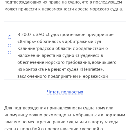
подтверждающих их права на судно, что в последующем
может привести к невозможности ареста морского судна.
В 2002 г. ЗАО «Судостроительное предприятие
«Янтарь» обратилось в арбитражный суд
Калининградской области с ходатайством о
наложении ареста на судно «Лунденес» в
обеспечение морского требования, возникшего
из контракта на ремонт судна «Henriette»,
заключенного предприятием и норвежской
компанией «International Docking Service AS».
Судом ходатайство было удовлетворено. На
Читать полностью
определение о принятии мер по обеспечению
иска был принесен протест, который был
Для подтверждения принадлежности судна тому или
удовлетворен Президиумом Высшего
иному лицу можно рекомендовать обращаться к портовым
Арбитражного Суда в связи с тем, что в
властям по месту регистрации судна или в порту захода
соответствии с пунктом 1 статьи 3
судна с просьбой о предоставлении сведений о