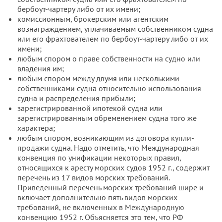
бербоут-чартеру либо от их имени;
комиссионным, брокерским или агентским
вознаграждением, уплачиваемым собственником судна
или его фрахтователем по бербоут-чартеру либо от их
имени;
любым спором о праве собственности на судно или
владения им;
любым спором между двумя или несколькими
собственниками судна относительно использования
судна и распределения прибыли;
зарегистрированной ипотекой судна или
зарегистрированным обременением судна того же
характера;
любым спором, возникающим из договора купли-
продажи судна. Надо отметить, что Международная
конвенция по унификации некоторых правил,
относящихся к аресту морских судов 1952 г., содержит
перечень из 17 видов морских требований.
Приведенный перечень морских требований шире и
включает дополнительно пять видов морских
требований, не включенных в Международную
конвенцию 1952 г. Объясняется это тем, что РФ