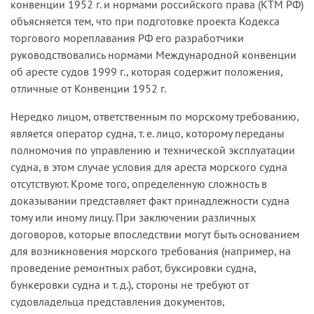
конвенции 1952 г. и нормами российского права (КТМ РФ)
удовлетворении жалобы со ссылкой на часть
объясняется тем, что при подготовке проекта Кодекса
четвертую статьи 3 Международной конвенции
торгового мореплавания РФ его разработчики
1952 года, указав при этом, что «арбитражный
руководствовались нормами Международной конвенции
суд первой инстанции правомерно наложил
об аресте судов 1999 г., которая содержит положения,
арест на судно, принадлежащее Ответчику-2 в
отличные от Конвенции 1952 г.
момент возникновения морского требования,
вне зависимости оттого, что на момент ареста
Нередко лицом, ответственным по морскому требованию,
судно принадлежало другому лицу»
является оператор судна, т. е. лицо, которому переданы
(
постановление Тринадцатого арбитражного
полномочия по управлению и технической эксплуатации
апелляционного суда от 18.07.05,
судна, в этом случае условия для ареста морского судна
постановление Федерального арбитражного
отсутствуют. Кроме того, определенную сложность в
суда Северо-Западного округа от 22.09.05 по
доказывании представляет факт принадлежности судна
делу № А56-6876/05
).
тому или иному лицу. При заключении различных
договоров, которые впоследствии могут быть основанием
для возникновения морского требования (например, на
проведение ремонтных работ, буксировки судна,
бункеровки судна и т. д.), стороны не требуют от
судовладельца представления документов,