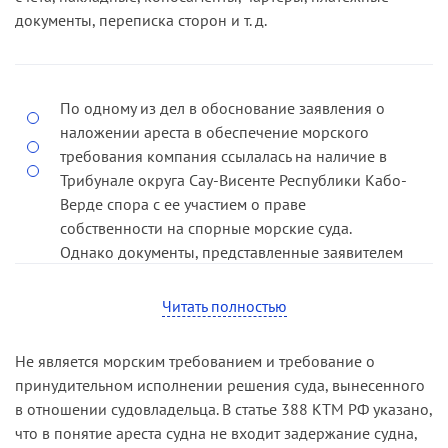
документы, переписка сторон и т. д.
По одному из дел в обоснование заявления о
наложении ареста в обеспечение морского
требования компания ссылалась на наличие в
Трибунале округа Сау-Висенте Республики Кабо-
Верде спора с ее участием о праве
собственности на спорные морские суда.
Однако документы, представленные заявителем
в качестве доказательства указанных
обстоятельств, свидетельствовали о том, что
Читать полностью
спор, на наличие которого ссылалась компания,
возник между физическими лицами
Не является морским требованием и требование о
относительно возмещения расходов,
принудительном исполнении решения суда, вынесенного
понесенных этими лицами в связи с созданием
в отношении судовладельца. В статье 388 КТМ РФ указано,
рыболовного предприятия. Следовательно, то
что в понятие ареста судна не входит задержание судна,
морское требование, на наличие которого в