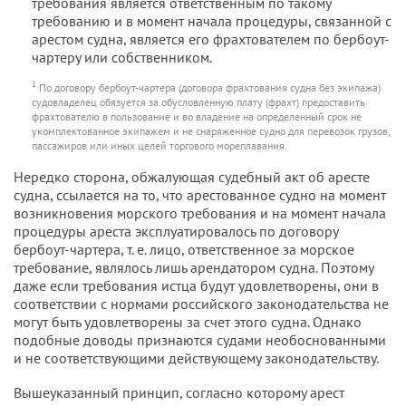
требования является ответственным по такому
требованию и в момент начала процедуры, связанной с
арестом судна, является его фрахтователем по бербоут-
чартеру или собственником.
1
По договору бербоут-чартера (договора фрахтования судна без экипажа)
судовладелец обязуется за обусловленную плату (фрахт) предоставить
фрахтователю в пользование и во владение на определенный срок не
укомплектованное экипажем и не снаряженное судно для перевозок грузов,
пассажиров или иных целей торгового мореплавания.
Нередко сторона, обжалующая судебный акт об аресте
судна, ссылается на то, что арестованное судно на момент
возникновения морского требования и на момент начала
процедуры ареста эксплуатировалось по договору
бербоут-чартера, т. е. лицо, ответственное за морское
требование, являлось лишь арендатором судна. Поэтому
даже если требования истца будут удовлетворены, они в
соответствии с нормами российского законодательства не
могут быть удовлетворены за счет этого судна. Однако
подобные доводы признаются судами необоснованными
и не соответствующими действующему законодательству.
Вышеуказанный принцип, согласно которому арест