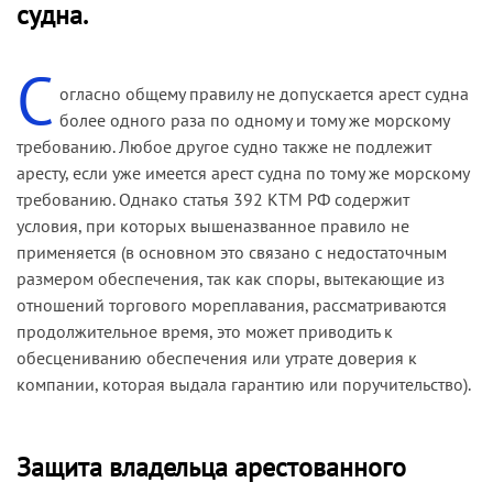
судна.
указанная компания.
С
Между тем владельцем судна «Лунденес»,
огласно общему правилу не допускается арест судна
зарегистрированным в регистре торгового
более одного раза по одному и тому же морскому
флота Гибралтара, значится компания
требованию. Любое другое судно также не подлежит
«Skipsaksjeselsrapet Polaris». В подтверждение
аресту, если уже имеется арест судна по тому же морскому
этому была представлена копия Сертификата
требованию. Однако статья 392 КТМ РФ содержит
британского регистра с нотариально
условия, при которых вышеназванное правило не
заверенным переводом на русский язык и
применяется (в основном это связано с недостаточным
апостилем. Таким образом, суду не было
размером обеспечения, так как споры, вытекающие из
представлено доказательств, что компания-
отношений торгового мореплавания, рассматриваются
ответчик по морскому требованию является
продолжительное время, это может приводить к
фрахтователем или собственником судна, в
обесцениванию обеспечения или утрате доверия к
связи с чем арест был признан неправомерным
компании, которая выдала гарантию или поручительство).
(
Постановление Президиума Высшего
Арбитражного Суда РФ от 19.11.02 по делу №
9284/02
).
Защита владельца арестованного