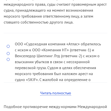
международного права, суды считают правомерным арест
судна, принадлежащего на момент возникновения
морского требования ответственному лицу, а затем
ставшего собственностью другого лица.
ООО «Судоходная компания «Атлас» обратилось
с иском к ООО «Компания НТ» (ответчик-1) и
Венселедор Шиппинг Лтд (ответчик-2) с иском о
взыскании убытков в связи с несохранной
перевозкой груза. Судом в целях обеспечения
морского требования был наложен арест на
судно «SKIF». С жалобой на определение о
принятии обеспечительных мер обратилась
компания Ритч Холдинг Корп., ссылаясь на
Читать полностью
наличие у нее права собственности на
арестованное судно. Суды апелляционной и
Подобное противоречие между нормами Международной
кассационной инстанций отказали в