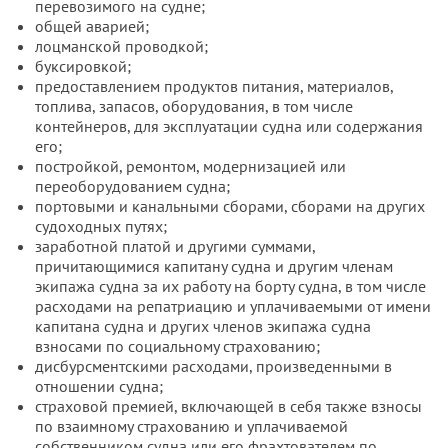
перевозимого на судне;
общей аварией;
лоцманской проводкой;
буксировкой;
предоставлением продуктов питания, материалов,
топлива, запасов, оборудования, в том числе
контейнеров, для эксплуатации судна или содержания
его;
постройкой, ремонтом, модернизацией или
переоборудованием судна;
портовыми и канальными сборами, сборами на других
судоходных путях;
заработной платой и другими суммами,
причитающимися капитану судна и другим членам
экипажа судна за их работу на борту судна, в том числе
расходами на репатриацию и уплачиваемыми от имени
капитана судна и других членов экипажа судна
взносами по социальному страхованию;
дисбурсментскими расходами, произведенными в
отношении судна;
страховой премией, включающей в себя также взносы
по взаимному страхованию и уплачиваемой
собственником судна или его фрахтователем по