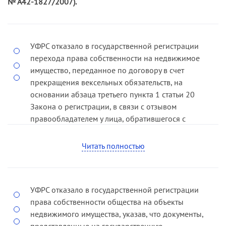
№ А42-1827/2007).
УФРС отказало в государственной регистрации
перехода права собственности на недвижимое
имущество, переданное по договору в счет
прекращения вексельных обязательств, на
основании абзаца третьего пункта 1 статьи 20
Закона о регистрации, в связи с отзывом
правообладателем у лица, обратившегося с
заявлением о государственной регистрации
перехода права, ранее выданной доверенности.
Читать полностью
Согласно абзацу третьему пункта 1 статьи 20
Закона о регистрации в государственной
регистрации прав может быть отказано в случае,
УФРС отказало в государственной регистрации
если с заявлением о государственной
права собственности общества на объекты
регистрации прав обратилось ненадлежащее
недвижимого имущества, указав, что документы,
лицо.
представленные на государственную