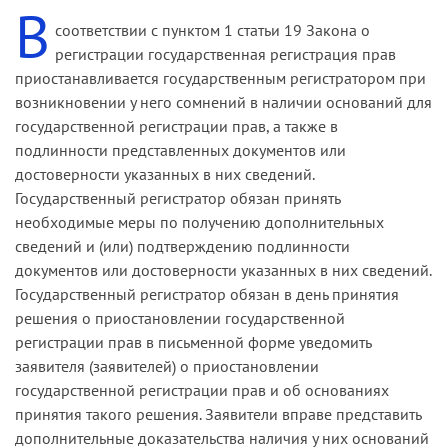
ЕГРП, указав, что в соответствии со статьей 617
В
открытия наследства.
ГК РФ переход права собственности
соответствии с пунктом 1 статьи 19 Закона о
В соответствии с пунктом 16 Положения о
(хозяйственного ведения, оперативного
регистрации государственная регистрация прав
принятии на учет бесхозяйных недвижимых
управления, пожизненного наследуемого
приостанавливается государственным регистратором при
вещей принятие на учет объекта недвижимого
владения) на сданное в аренду имущество к
возникновении у него сомнений в наличии оснований для
имущества может быть приостановлено органом,
другому лицу не является основанием для
государственной регистрации прав, а также в
осуществляющим государственную регистрацию
изменения или расторжения договора аренды.
подлинности представленных документов или
прав, если из представленных документов
достоверности указанных в них сведений.
По смыслу статьи 617 ГК РФ в связи с переходом
однозначно не следует, что объект недвижимого
Государственный регистратор обязан принять
вещного права на арендованное имущество,
имущества является бесхозяйным.
необходимые меры по получению дополнительных
включающего правомочие правообладателя на
сведений и (или) подтверждению подлинности
Если в результате принятых органом,
сдачу имущества в аренду, прежний
документов или достоверности указанных в них сведений.
осуществляющим государственную регистрацию
арендодатель перестает быть стороной по
Государственный регистратор обязан в день принятия
прав, мер по получению дополнительных
договору аренды, а права арендодателя
решения о приостановлении государственной
сведений и на основании представленных
переходят к обладателю вещного права
регистрации прав в письменной форме уведомить
органом местного самоуправления
независимо от внесения изменений в договор
заявителя (заявителей) о приостановлении
дополнительных доказательств нельзя сделать
аренды.
государственной регистрации прав и об основаниях
вывод о том, что объект недвижимого
принятия такого решения. Заявители вправе представить
Суд отметил, что данное положение закона не
имущества является бесхозяйным или лицо,
дополнительные доказательства наличия у них оснований
исключает возможности внесения изменений в