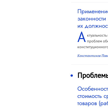
Применение
законности
их должнос
А
ктуальность
проблем обе
конституционного
Константинов Пав
Проблем
Особенност
стоимость 
товаров (ра