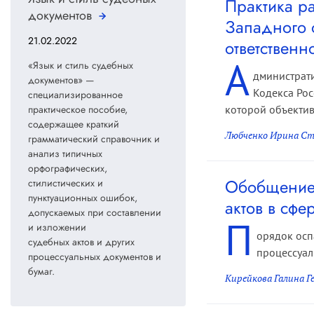
Практика р
документов
Западного 
21.02.2022
ответственн
А
«Язык и стиль судебных
дминистрати
документов» —
Кодекса Рос
специализированное
которой объектив
практическое пособие,
содержащее краткий
Любченко Ирина Ст
грамматический справочник и
анализ типичных
орфографических,
Обобщение 
стилистических и
пунктуационных ошибок,
актов в сф
допускаемых при составлении
П
и изложении
орядок осп
судебных актов и других
процессуал
процессуальных документов и
бумаг.
Кирейкова Галина Г