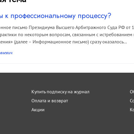
мы к профессиональному процессу?
ное письмо Президиума Высшего Арбитражного Суда РФ от 1
рактики по некоторым вопросам, связанным с истребованием 
ения» (далее – Информационное письмо) сразу оказалось...
вьевич
Купить подписку на журнал
О
Оплата и возврат
С
Акции
К