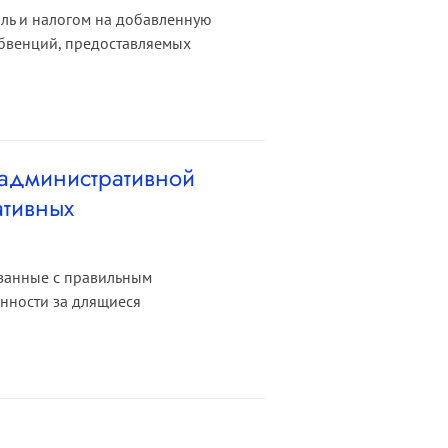
ль и налогом на добавленную
субвенций, предоставляемых
 административной
ативных
язанные с правильным
нности за длящиеся