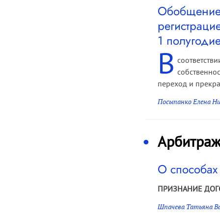
Обобщение 
регистраци
1 полугодие
В
соответстви
собственнос
переход и прекра
Посыпанко Елена Н
Арбитраж
О способах
ПРИЗНАНИЕ ДО
Шпачева Татьяна В