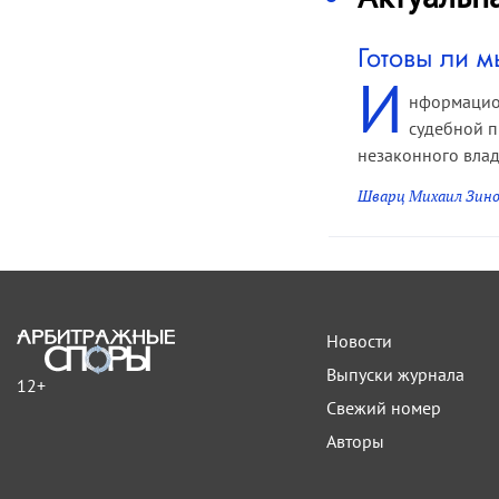
Готовы ли 
И
нформацион
судебной п
незаконного влад
Шварц Михаил Зино
Новости
Выпуски журнала
12+
Свежий номер
Авторы