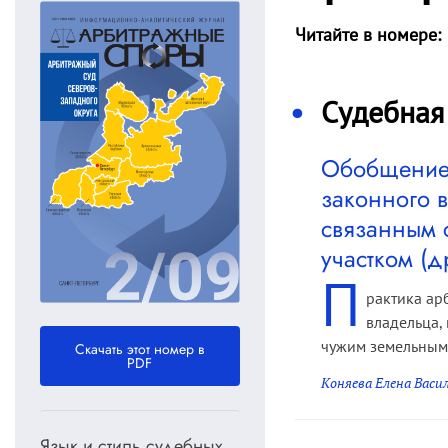
Читайте в номере:
Судебная
Обобщение 
законного 
связанным 
участком (
П
рактика ар
владельца,
чужим земельным 
Скачать этот номер в
PDF
Коняева Елена Васи
Язык и стиль судебных