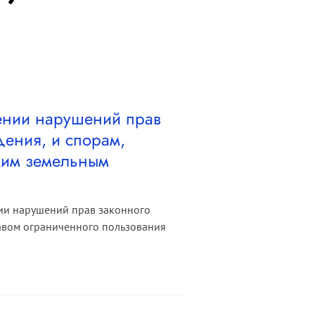
ении нарушений прав
дения, и спорам,
жим земельным
нии нарушений прав законного
равом ограниченного пользования