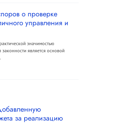
поров о проверке
личного управления и
практической значимостью
 законности является основой
.
 добавленную
джета за реализацию