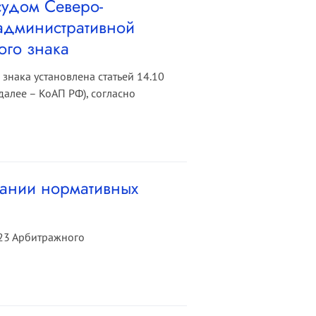
удом Северо-
 административной
ого знака
знака установлена статьей 14.10
алее – КоАП РФ), согласно
вании нормативных
23 Арбитражного