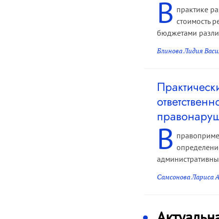
В
практике р
стоимость р
бюджетами различ
Блинова Лидия Васи
Практическ
ответствен
правонару
В
правоприме
определение
административны
Самсонова Лариса А
Актуальн