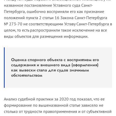
административных правонарушениях
названное постановление Уставного суда Санкт-
предусмотрена административная
Петербурга, ошибочно восприняли его как признание
ответственность за нарушение права
положений пункта 2 статьи 16 Закона Санкт-Петербурга
потребителя на получение необходимой и
№ 273-70 не соответствующими Уставу Санкт-Петербурга в
достоверной информации об изготовителе, о
целом, то есть распространили такое исключение на все
продавце, об исполнителе и о режиме их
виды объектов для размещения информации.
работы (часть 1 статьи 14.8), а также за
уклонение от исполнения требований к
обеспечению доступности для инвалидов
объектов социальной, инженерной и
Оценка спорного объекта с восприятием его
содержания и внешнего вида (оформления)
транспортной инфраструктуры и
как вывески стала для судов значимым
предоставляемых услуг (статья 9.13).
обстоятельством
Анализ судебной практики за 2020 год показал, что ее
формирование по вышеназванной статье зависело не
столько от трудности правоприменения и от субъективной