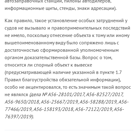
автозаправочных станций, пилоны автодилеров,
правонарушениях в Санкт-Петербурге» (далее —
информационные щиты, стенды, знаки адресации).
Закон Санкт-Петербурга № 273-70, в редакции,
действовавшей до 21 июля 2020 года) за
Как правило, такое установление особых затруднений у
самовольную установку или перемещение
судов не вызывало и правоприменительных последствий
объекта для размещения информации без
не имело, поскольку отнесение объекта к тому или иному
разрешения, выданного уполномоченным
вышепоименованному виду было сопряжено лишь с
Правительством Санкт-Петербурга
достаточностью сформированной уполномоченным
исполнительным органом государственной
органом доказательственной базы. Вопрос о том,
власти Санкт-Петербурга, а равно эксплуатацию
относится ли спорный объект к вывеске
указанных объектов, установленных и (или)
(предусматривающей наличие указанной в пункте 1.7
перемещенных самовольно, без разрешения,
Правил благоустройства обязательной информации),
выданного уполномоченным Правительством
особо не акцентировался, то есть значимым такой вопрос
Санкт-Петербурга исполнительным органом
не являлся
(дела № А56-28101/2017, А56-82527/2017,
государственной власти Санкт-Петербурга,
А56-9650/2018, А56-25667/2019, А56-58288/2019, А56-
предусмотрена административная
77466/2019, А56-158193/2018, А56-72122/2019, А56-
ответственность.
76397/2019)
.
Формулируя объективную сторону состава
административного правонарушения,