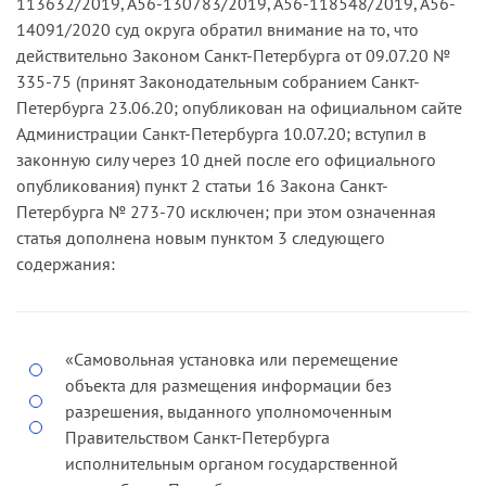
113632/2019, А56-130783/2019, А56-118548/2019, А56-
положения названного пункта признаны
14091/2020 суд округа обратил внимание на то, что
постановлением Уставного суда Санкт-
действительно Законом Санкт-Петербурга от 09.07.20 №
Петербурга от 29.01.20 № 001/20-П не
335-75 (принят Законодательным собранием Санкт-
соответствующими Уставу Санкт-Петербурга (его
Петербурга 23.06.20; опубликован на официальном сайте
положениям преамбулы, пункта 1 статьи 1,
Администрации Санкт-Петербурга 10.07.20; вступил в
пункта 1 статьи 2, подпунктов 1 и 2 пункта 1,
законную силу через 10 дней после его официального
пунктов 2 и 3 статьи 11), а Законом Санкт-
опубликования) пункт 2 статьи 16 Закона Санкт-
Петербурга от 09.07.20 № 335-75 «О внесении
Петербурга № 273-70 исключен; при этом означенная
изменений в Закон Санкт-Петербурга „Об
статья дополнена новым пунктом 3 следующего
административных правонарушениях в Санкт-
содержания:
Петербурге“» пункт 2 статьи 16 Закона Санкт-
Петербурга № 273-70 исключен (дела № А56-
9763/2020, А56-10401/2020, А56-134644/2019).
«Самовольная установка или перемещение
Данный довод получил неоднозначную оценку
объекта для размещения информации без
судов первой инстанции, частично с ними
разрешения, выданного уполномоченным
согласился и суд апелляционной инстанции.
Правительством Санкт-Петербурга
исполнительным органом государственной