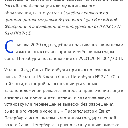
режим ее работы путем размещения указанной
Российской Федерации или муниципального
Инструкцией о порядке изготовления, учета,
информации на вывеске.
образования, на что указала
Судебная коллегия по
использования, хранения и уничтожения
административным делам Верховного Суда Российской
бланков с изображением Государственного
В соответствии с положениями Федерального
Федерации в апелляционном определении от 09.08.17 №
герба Российской Федерации, оформления и
закона от 30.12.06 № 271-ФЗ «О розничных
51-АПГ17-13
.
размещения вывесок федеральных судов общей
рынках и о внесении изменений в Трудовой
С
юрисдикции, федеральных арбитражных судов,
кодекс Российской Федерации» при входе на
начала 2020 года судебная практика по таким делам
утвержденной приказом Судебного
рынок должна быть размещена вывеска,
изменилась в связи с принятием Уставным судом
департамента при Верховном Суде Российской
оформленная на русском языке и при
Санкт-Петербурга постановления от 29.01.20 № 001/20-П.
Федерации от 29.03.13 № 66, установлены
необходимости на других языках народов
требования к вывеске федерального суда
Уставный суд Санкт-Петербурга признал положения
Российской Федерации, с указанием типа рынка,
общей юрисдикции и федерального
пункта 2 статьи 16 Закона Санкт-Петербурга № 273-70 в
его наименования, режима его работы,
арбитражного суда, включая, в частности,
той части, в которой на основании указанных
наименования управляющей рынком компании
требования к месту ее размещения,
законоположений решается вопрос о привлечении лица к
(часть 3 статьи 12).
содержанию, конструкции, форме, размеру,
административной ответственности за самовольную
высоте и цвету букв, а также фону (пункты 1.3,
Федеральный закон от 24.11.95 № 181-ФЗ «О
установку или перемещение вывески без разрешения,
4.3, 4.4, 4.7).
социальной защите инвалидов в Российской
выданного уполномоченным Правительством Санкт-
Федерации» предусматривает обязанность
Петербурга исполнительным органом государственной
федеральных органов государственной власти,
власти Санкт-Петербурга, а равно эксплуатацию вывески,