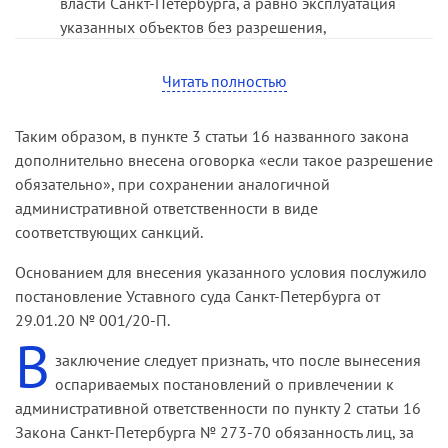
власти Санкт-Петербурга, а равно эксплуатация
указанных объектов без разрешения,
выданного уполномоченным Правительством
Санкт-Петербурга исполнительным органом
Читать полностью
государственной власти Санкт-Петербурга, если
такое разрешение обязательно, влечет
Таким образом, в пункте 3 статьи 16 названного закона
предупреждение или наложение
дополнительно внесена оговорка «если такое разрешение
административного штрафа на граждан в
обязательно», при сохранении аналогичной
размере от двух тысяч до пяти тысяч рублей; на
административной ответственности в виде
должностных лиц — от десяти тысяч до двадцати
соответствующих санкций.
тысяч рублей; на юридических лиц — от
тридцати тысяч до ста тысяч рублей».
Основанием для внесения указанного условия послужило
постановление Уставного суда Санкт-Петербурга от
29.01.20 № 001/20-П.
В
заключение следует признать, что после вынесения
оспариваемых постановлений о привлечении к
административной ответственности по пункту 2 статьи 16
Закона Санкт-Петербурга № 273-70 обязанность лиц, за