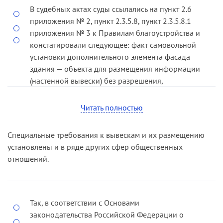
закрепленного в пункте 2 статьи 16 Закона
В судебных актах суды ссылались на пункт 2.6
Санкт-Петербурга № 273-70, законодатель
приложения № 2, пункт 2.3.5.8, пункт 2.3.5.8.1
использовал понятие «объект для размещения
приложения № 3 к Правилам благоустройства и
информации», определяя таким образом
констатировали следующее: факт самовольной
предмет, самовольная установка или
установки дополнительного элемента фасада
перемещение которого влечет применение мер
здания — объекта для размещения информации
административной ответственности.
(настенной вывески) без разрешения,
выданного уполномоченным Правительством
В действующем федеральном законодательстве
Санкт-Петербурга исполнительным органом
Читать полностью
понятие «объект для размещения информации»
государственной власти Санкт-Петербурга,
не используется.
установлен судом первой инстанции и
Специальные требования к вывескам и их размещению
подтверждается материалами дела (акт осмотра
В пункте 2.6 приложения № 2 к Правилам
установлены и в ряде других сфер общественных
от… с фототаблицей и ситуационным планом,
благоустройства (в редакции, действовавшей до
отношений.
протоколом от… об административном
16 октября 2020 года) приведен перечень
правонарушении).
объектов для размещения информации,
которые подпадают под действие пункта 2
Таким образом, суды, рассматривая дела в
статьи 16 Закона Санкт-Петербурга № 273-70:
Так, в соответствии с Основами
период с 2018 по 2020 год (в том числе
это вывески, указатели, меню, пилоны
законодательства Российской Федерации о
значительную часть в порядке упрощенного