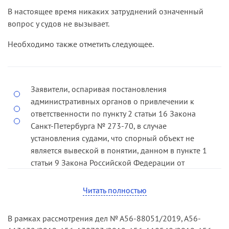
В настоящее время никаких затруднений означенный
вопрос у судов не вызывает.
Необходимо также отметить следующее.
Заявители, оспаривая постановления
административных органов о привлечении к
ответственности по пункту 2 статьи 16 Закона
Санкт-Петербурга № 273-70, в случае
установления судами, что спорный объект не
является вывеской в понятии, данном в пункте 1
статьи 9 Закона Российской Федерации от
07.02.92 № 2300-1 «О защите прав
потребителей», тем не менее полагали такое
Читать полностью
привлечение незаконным.
В рамках рассмотрения дел № А56-88051/2019, А56-
При этом заявители ссылались на то, что