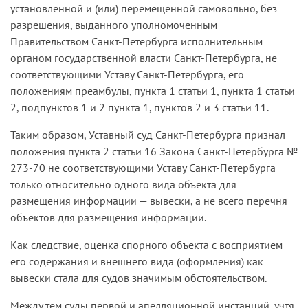
органов государственной власти субъектов
установленной и (или) перемещенной самовольно, без
Российской Федерации, органов местного
разрешения, выданного уполномоченным
самоуправления (в сфере установленных
Правительством Санкт-Петербурга исполнительным
полномочий), организаций независимо от их
органом государственной власти Санкт-Петербурга, не
организационно-правовых форм обеспечивать
соответствующими Уставу Санкт-Петербурга, его
инвалидам надлежащее размещение носителей
положениям преамбулы, пункта 1 статьи 1, пункта 1 статьи
информации, необходимых для обеспечения
2, подпунктов 1 и 2 пункта 1, пунктов 2 и 3 статьи 11.
беспрепятственного доступа инвалидов к
Таким образом, Уставный суд Санкт-Петербурга признал
объектам социальной, инженерной и
положения пункта 2 статьи 16 Закона Санкт-Петербурга №
транспортной инфраструктуры и к услугам с
273-70 не соответствующими Уставу Санкт-Петербурга
учетом ограничений жизнедеятельности
только относительно одного вида объекта для
инвалидов; дублирование необходимой для
размещения информации — вывески, а не всего перечня
инвалидов звуковой и зрительной информации,
объектов для размещения информации.
а также надписей, знаков и иной текстовой и
графической информации знаками,
Как следствие, оценка спорного объекта с восприятием
выполненными рельефно-точечным шрифтом
его содержания и внешнего вида (оформления) как
Брайля (пункты 5, 6 статьи 15).
вывески стала для судов значимым обстоятельством.
При этом Кодексом Российской Федерации об
Между тем суды первой и апелляционной инстанций, учтя