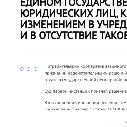
ЕДИНОМ ГОСУДАРСТВЕ
№ А56-7841/2006)
.
по делу № А26-1620/2008)
.
ЮРИДИЧЕСКИХ ЛИЦ, К
ИЗМЕНЕНИЕМ В УЧРЕД
И В ОТСУТСТВИЕ ТАКО
Потребительский кооператив взаимного 
признании недействительными решений 
отказе в государственной регистрации н
Суд первой инстанции признал решение
В кассационной инстанции решение отмен
соответствии с частью 1 статьи 27 АПК 
спор не подлежит рассмотрению в арбитр
сведений о некоммерческой организац