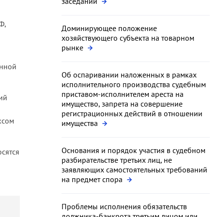
заседании
Ф,
Доминирующее положение
хозяйствующего субъекта на товарном
рынке
анной
Об оспаривании наложенных в рамках
исполнительного производства судебным
приставом-исполнителем ареста на
ий
имущество, запрета на совершение
регистрационных действий в отношении
ксом
имущества
Основания и порядок участия в судебном
осятся
разбирательстве третьих лиц, не
заявляющих самостоятельных требований
на предмет спора
Проблемы исполнения обязательств
должника-банкрота третьим лицом или