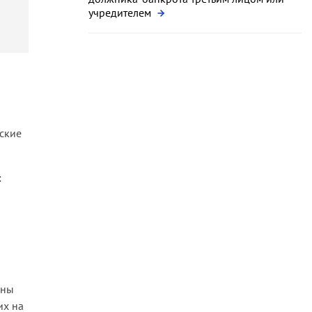
учредителем
ские
:
нны
их на