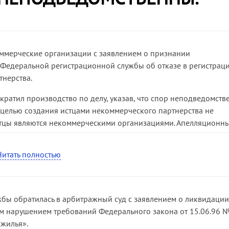
оммерческие организации с заявлением о признании
Федеральной регистрационной службы об отказе в регистрац
тнерства.
ратил производство по делу, указав, что спор неподведомств
 целью создания истцами некоммерческого партнерства не
истцы являются некоммерческими организациями. Апелляционн
менения. Суд кассационной инстанции также согласился с
 следующее.
Читать полностью
твии с пунктом 1 статьи 8 Федерального закона от 12.01.96 
(далее — Закон о некоммерческих организациях) признается
я организация, учрежденная гражданами и (или) юридическим
бы обратилась в арбитражный суд с заявлением о ликвидации
ществлении деятельности, направленной на достижение целей,
ым нарушением требований Федерального закона от 15.06.96 
она. Такими целями, в частности, являются цели социальные,
жилья».