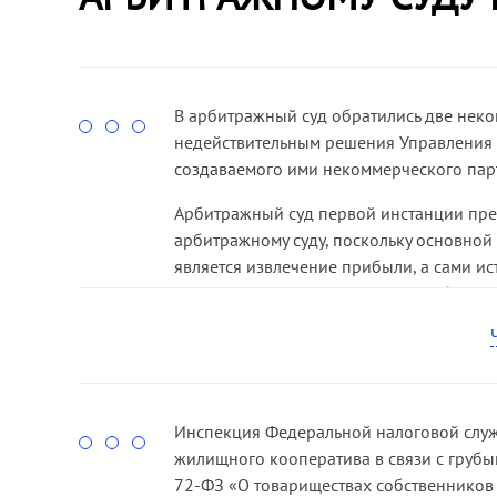
В арбитражный суд обратились две нек
недействительным решения Управления 
создаваемого ими некоммерческого пар
Арбитражный суд первой инстанции прек
арбитражному суду, поскольку основной
является извлечение прибыли, а сами 
суд оставил данное определение без из
выводами нижестоящих судов, указав на
Некоммерческим партнерством в соответс
7-ФЗ «О некоммерческих организациях» 
основанная на членстве некоммерческа
Инспекция Федеральной налоговой служ
лицами для содействия ее членам в осу
жилищного кооператива в связи с груб
предусмотренных пунктом 2 статьи 2 Зак
72-ФЗ «О товариществах собственников 