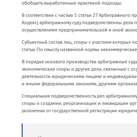
обобщить выработанные практикой подходы.
В соответствии с частью 1 статьи 27 Арбитражного 
Кодекс) арбитражному суду подведомственны дела п
осуществлением предпринимательской и иной эконо
Субъектный состав лиц, споры с участием которых п
статьи. По смыслу названной нормы некоммерческие 
В порядке искового производства арбитражные су
экономические споры и другие дела, связанные с 
деятельности юридическими лицами и индивидуальн
и иными федеральными законами, другими организац
Специальная подведомственность дел арбитражному с
споры о создании, реорганизации и ликвидации орга
уклонении от государственной регистрации юридич