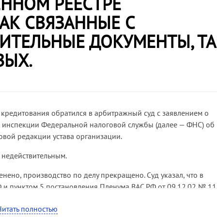
ННОМ РЕЕСТРЕ
АК СВЯЗАННЫЕ С
ИТЕЛЬНЫЕ ДОКУМЕНТЫ, ТА
ВЫХ.
кредитования обратился в арбитражный суд с заявлением о
инспекции Федеральной налоговой службы (далее — ФНС) об
овой редакции устава организации.
 недействительным.
ено, производство по делу прекращено. Суд указал, что в
РФ и пунктом 5 постановления Пленума ВАС РФ от 09.12.02 № 11
ажном суде, так как он связан с государственной регистраци
Читать полностью
ии
(постановление ФАС СЗО от 24.11.06 по делу № А44-985/200