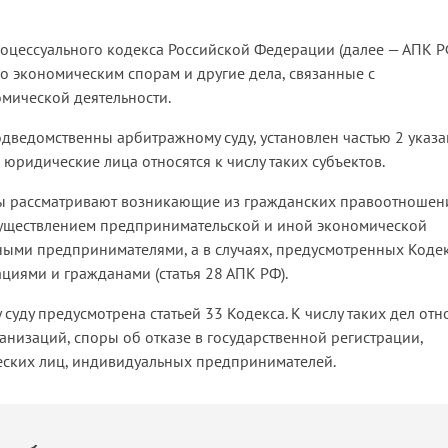
процессуального кодекса Российской Федерации (далее — АПК Р
о экономическим спорам и другие дела, связанные с
мической деятельности.
одведомственны арбитражному суду, установлен частью 2 указ
юридические лица относятся к числу таких субъектов.
ды рассматривают возникающие из гражданских правоотношен
осуществлением предпринимательской и иной экономической
ыми предпринимателями, а в случаях, предусмотренных Коде
иями и гражданами (статья 28 АПК РФ).
уду предусмотрена статьей 33 Кодекса. К числу таких дел отн
низаций, споры об отказе в государственной регистрации,
еских лиц, индивидуальных предпринимателей.