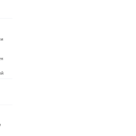
ии
ен
ый
№
и
№