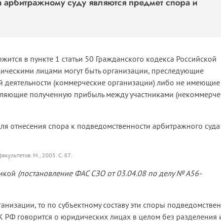
 арбитражному суду являются предмет спора и
ится в пункте 1 статьи 50 Гражданского кодекса Российской
дическими лицами могут быть организации, преследующие
й деятельности (коммерческие организации) либо не имеющие
еляющие полученную прибыль между участниками (некоммерче
ля отнесения спора к подведомственности арбитражного суда
культетов. М., 2005. С. 87.
тикой
(постановление ФАС СЗО от 03.04.08 по делу № А56-
анизации, то по субъектному составу эти споры подведомстве
АПК РФ говорится о юридических лицах в целом без разделения 