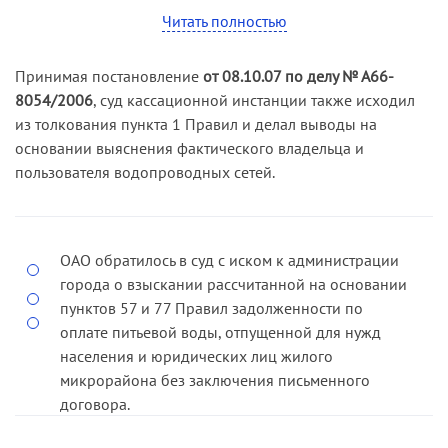
постановлением апелляционного суда, с ОАО в
Читать полностью
пользу водоснабжающей организации взыскана
задолженность в полном объеме.
Принимая постановление
от 08.10.07 по делу № А66-
В кассационной жалобе ОАО просило отменить
8054/2006
, суд кассационной инстанции также исходил
принятые по делу судебные акты и отказать в
из толкования пункта 1 Правил и делал выводы на
удовлетворении иска. По мнению подателя
основании выяснения фактического владельца и
жалобы, в спорный период водопроводные
пользователя водопроводных сетей.
сети не находились в его ведении. Кроме того,
ответчик не согласился с расчетом
задолженности, ссылаясь на отсутствие в деле
ОАО обратилось в суд с иском к администрации
доказательств самовольного присоединения и
города о взыскании рассчитанной на основании
самовольного пользования системами
пунктов 57 и 77 Правил задолженности по
комиллиметровунального водоснабжения.
оплате питьевой воды, отпущенной для нужд
Кассационная инстанция, изучив материалы
населения и юридических лиц жилого
дела и изложенные в кассационной жалобе
микрорайона без заключения письменного
доводы, пришла к выводу о законности
договора.
принятых по делу судебных актов ввиду
Решением суда первой инстанции, оставленным
следующего.