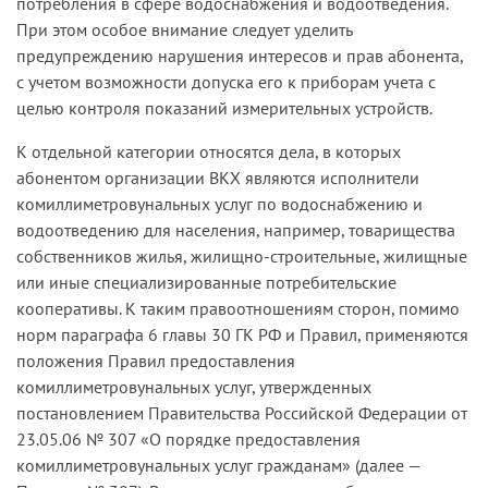
потребления в сфере водоснабжения и водоотведения.
неправильном применении судом норм
полученной питьевой воды, обратилось в суд с
При этом особое внимание следует уделить
материального права, повлекшем за собой
иском.
предупреждению нарушения интересов и прав абонента,
принятие незаконного судебного акта.
с учетом возможности допуска его к приборам учета с
При рассмотрении дела ответчик возражал
целью контроля показаний измерительных устройств.
Аналогичное пункту 57 Правил положение
против определения объемов потребленной им
содержит пункт 4.4 договора.
питьевой воды по показаниям приборов учета с
К отдельной категории относятся дела, в которых
истекшим сроком поверки, установленных в
абонентом организации ВКХ являются исполнители
То обстоятельство, что в дополнительном
точках присоединения. В связи с этим истец
комиллиметровунальных услуг по водоснабжению и
соглашении стороны согласовали лимит
увеличил размер иска, рассчитав объемы
водоотведению для населения, например, товарищества
водоснабжения исходя из лимита бюджетных
водоснабжения в точках присоединения, где
собственников жилья, жилищно-строительные, жилищные
обязательств, подлежащих исполнению за счет
срок поверки приборов учета не истек, — по
или иные специализированные потребительские
средств федерального бюджета, не означает
показаниям приборов учета, в точках
кооперативы. К таким правоотношениям сторон, помимо
определение фактически принятого Институтом
присоединения к колодцам, на которых
норм параграфа 6 главы 30 ГК РФ и Правил, применяются
количества энергии в соответствующий период.
установлены приборы учета с истекшим сроком
положения Правил предоставления
поверки, — по пропускной способности
Рассматриваемое положение дополнительного
комиллиметровунальных услуг, утвержденных
водоводов.
соглашения не изменяет установленный
постановлением Правительства Российской Федерации от
нормативными правовыми актами порядок
23.05.06 № 307 «О порядке предоставления
Суды первой и апелляционной инстанций
определения количества поставленной воды
комиллиметровунальных услуг гражданам» (далее —
пришли к выводу о том, что иск не подлежит