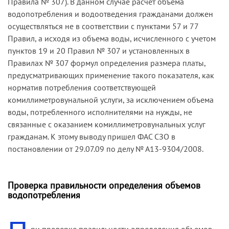
абоненту при отсутствии приборов учета.
Правила № 307). В данном случае расчет объема
удовлетворению. При этом суд первой
водопотребления и водоотведения гражданами должен
инстанции посчитал, что при отсутствии
Следовательно, вывод суда первой инстанции о
осуществляться не в соответствии с пунктами 57 и 77
приборов учета, определяющих
неприменении к спорным правоотношениям
Правил, а исходя из объема воды, исчисленного с учетом
сумиллиметроварные объемы водоотведения,
Правил и пункта 4.4 договора противоречит
пунктов 19 и 20 Правил № 307 и установленных в
абонент по правилам пункта 1 статьи 541 и
закону.
Правилах № 307 формул определения размера платы,
пункта 1 статьи 544 ГК РФ обязан оплатить
предусматривающих применение такого показателя, как
Учитывая изложенное, решение суда отменено
согласованные в договоре лимиты
норматив потребления соответствующей
и дело направлено на новое рассмотрение в тот
водоснабжения. Суд посчитал недопустимым
комиллиметровунальной услуги, за исключением объема
же суд.
применение в данном случае пунктов 57 и 77
воды, потребленного исполнителями на нужды, не
Правил, поскольку невозможность установления
связанные с оказанием комиллиметровунальных услуг
фактически потребленных объемов воды
гражданам. К этому выводу пришел ФАС СЗО в
возникла по вине истца, а не в связи с
постановлении от 29.07.09 по делу № А13-9304/2008.
пропуском энергоснабжающей организацией
срока поверки приборов учета. Суд также
отклонил и представленную Обществом
Проверка правильности определения объемов
методику расчета объемов водопотребления по
водопотребления
объемам водопотребления конечных
потребителей, поскольку она не согласована
сторонами и не учитывает возможные
ри проверке правильности определения объемов