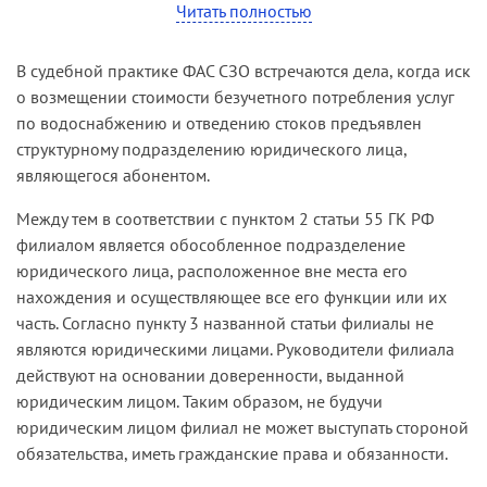
Читать полностью
без изменения постановлением апелляционной
Из материалов дела видно, что собственник
инстанции, в удовлетворении иска отказано.
водопроводных сетей и балансодержатель,
В судебной практике ФАС СЗО встречаются дела, когда иск
Отказывая в иске к администрации города, суды
вместе именуемые «арендодатели», заключили с
о возмещении стоимости безучетного потребления услуг
исходили из того, что ОАО не представило
ОАО (арендатором) договор аренды систем
по водоснабжению и отведению стоков предъявлен
доказательств наличия присоединенных
комиллиметровунального водоснабжения и
структурному подразделению юридического лица,
водопроводных сетей к спорным жилым домам,
канализации города, в том числе
являющегося абонентом.
находящимся в муниципальной собственности.
принадлежащих водоснабжающей
Между тем в соответствии с пунктом 2 статьи 55 ГК РФ
организации, для их эксплуатации. Суд первой
филиалом является обособленное подразделение
инстанции установил, что документы от имени
юридического лица, расположенное вне места его
ответчика подписаны уполномоченными
нахождения и осуществляющее все его функции или их
лицами, и ОАО не оспаривало факт принятия
часть. Согласно пункту 3 названной статьи филиалы не
водопроводных сетей в аренду. Доказательства
являются юридическими лицами. Руководители филиала
того, что водопроводные сети возвращены
действуют на основании доверенности, выданной
арендодателю, а договор аренды расторгнут
юридическим лицом. Таким образом, не будучи
или прекратил действие, в материалы дела не
юридическим лицом филиал не может выступать стороной
представлены.
обязательства, иметь гражданские права и обязанности.
При перечисленных обстоятельствах и с учетом