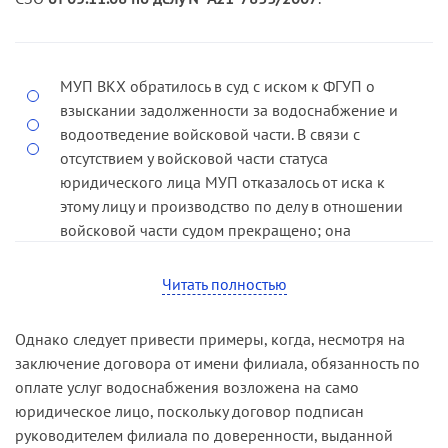
рассмотрение.
Как следует из материалов дела, между МУП
(поставщик), Управлением Северо-Западного
МУП ВКХ обратилось в суд с иском к ФГУП о
округа ВВ МВД России (заказчик, далее —
взыскании задолженности за водоснабжение и
Управление) и войсковой частью (потребитель)
водоотведение войсковой части. В связи с
заключен договор на оказание
отсутствием у войсковой части статуса
комиллиметровунальных услуг, по условиям
юридического лица МУП отказалось от иска к
которого МУП обязалось оказывать войсковой
этому лицу и производство по делу в отношении
части услуги по отпуску питьевой воды, приему и
войсковой части судом прекращено; она
отведению сточных вод в определенном
привлечена к участию в деле в качестве третьего
ежемесячном объеме, а войсковая часть —
лица.
Читать полностью
своевременно оплачивать услуги.
Решением суда, оставленным без изменения
В связи с отсутствием у ответчика приборов
Однако следует привести примеры, когда, несмотря на
постановлением апелляционной инстанции, с
учета расчет водопотребления и водоотведения
заключение договора от имени филиала, обязанность по
ФГУП в пользу МУП взыскана задолженность в
МУП произвело на основании пунктов 57 и 77
оплате услуг водоснабжения возложена на само
полном объеме.
Правил.
юридическое лицо, поскольку договор подписан
В кассационной жалобе ФГУП просило отменить
руководителем филиала по доверенности, выданной
Услуги, оказанные в спорный период, ответчик