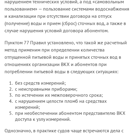
Согласно акту освидетельствования факта
нарушением технических условий, а под «самовольным
истребовать от ответчиков документы,
самовольного подключения к сетям
пользованием» — пользование системами водоснабжения
подтверждающие статус войсковой части; в
водоснабжения и канализации, подписывать
и канализации при отсутствии договора на отпуск
случае если она является структурным
который представитель ответчика отказался, при
(получение) воды и прием (сброс) сточных вод, а также в
подразделением ФГУП, установить, с какого
осмотре наружных сетей водоснабжения и
случае нарушения условий договора абонентом.
момента и в результате чего войсковая часть не
канализации, находящихся на балансе истца, и
является юридическим лицом (реорганизация и
Пунктом 77 Правил установлено, что такой же расчетный
водомерных узлов потребителей (субабонентов)
тому подобное), когда и кому переданы ее
метод применим при определении количества
представителями Общества обнаружено
права и обязанности, вытекающие из договора,
отпущенной питьевой воды и принятых сточных вод в
самовольное подключение к данным сетям.
а также сети водоснабжения и канализации.
отношениях организации ВКХ и абонентов при
Общество, ссылаясь на выявленный факт
После выяснения этих обстоятельств суду
потреблении питьевой воды в следующих ситуациях:
самовольного пользования ООО сетями
следует определить круг лиц, участвующих в
водоснабжения и канализации, направило ООО
без средств измерений;
деле, оценить доводы и возражения сторон,
претензию с требованием оплатить
с неисправными приборами;
имеющиеся в деле доказательства и принять
по истечении их межповерочного срока;
водоснабжение и водоотведение согласно
решение с соблюдением норм материального и
с нарушением целости пломб на средствах
пунктам 57, 77 Правил и возместить иные
процессуального права.
измерений;
расходы, понесенные Обществом.
при необеспечении абонентом представителю ВКХ
доступа к узлу измерений.
ООО предложило Обществу заключить договор
на водоснабжение и водоотведение. Общество
Однозначно, в практике судов чаще встречаются дела с