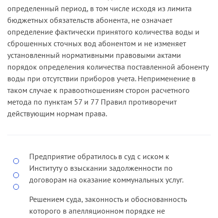
определенный период, в том числе исходя из лимита
Указывая, что ООО в течение длительного
бюджетных обязательств абонента, не означает
времени пользуется услугами водоснабжения и
определение фактически принятого количества воды и
водоотведения из сетей истца, однако
сброшенных сточных вод абонентом и не изменяет
уклоняется от заключения договора, а также от
установленный нормативными правовыми актами
оплаты потребленных ресурсов и возмещения
порядок определения количества поставленной абоненту
затрат по содержанию сетей, Общество
воды при отсутствии приборов учета. Неприменение в
обратилось в суд с иском.
таком случае к правоотношениям сторон расчетного
метода по пунктам 57 и 77 Правил противоречит
Отказывая в иске, суд первой инстанции пришел
действующим нормам права.
к выводу об отсутствии со стороны ответчика
самовольного пользования системами
водоснабжения и канализации истца.
Предприятие обратилось в суд с иском к
Апелляционный суд согласился с решением,
Институту о взыскании задолженности по
посчитав, что в соответствии с пунктом 1 статьи
договорам на оказание коммунальных услуг.
1102, статьей 1105 ГК РФ истец вправе
требовать возмещения лишь действительной
Решением суда, законность и обоснованность
стоимости своих услуг водоснабжения и
которого в апелляционном порядке не