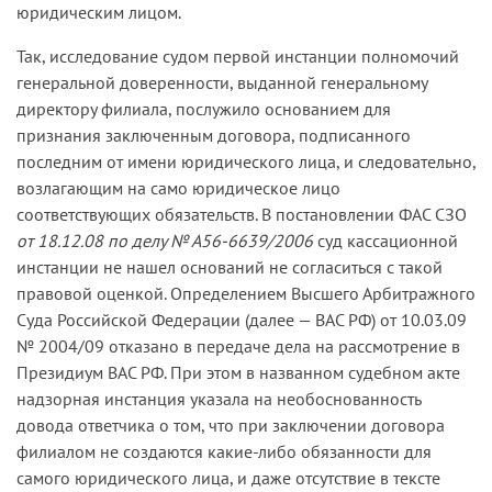
принятые судебные акты и отказать в
юридическим лицом.
оплатил в пределах установленного лимита по
удовлетворении иска, ссылаясь на то, что
водоснабжению.
Так, исследование судом первой инстанции полномочий
войсковая часть является федеральной
генеральной доверенности, выданной генеральному
структурой в составе Министерства обороны
Иск заявлен о взыскании разницы между
директору филиала, послужило основанием для
Российской Федерации и финансируется за счет
стоимостью фактически оказанных в спорный
признания заключенным договора, подписанного
средств последнего в пределах установленных
период комиллиметровунальных услуг и
последним от имени юридического лица, и следовательно,
лимитов денежных ассигнований из
произведенной войсковой частью оплатой в
возлагающим на само юридическое лицо
федерального бюджета. По мнению ФГУП, оно
пределах установленного лимита.
соответствующих обязательств. В постановлении ФАС СЗО
неправомерно привлечено ответчиком по
Суд первой инстанции, отказывая в
от 18.12.08 по делу № А56-6639/2006
суд кассационной
настоящему делу, так как не является стороной
удовлетворении заявленных требований,
инстанции не нашел оснований не согласиться с такой
договора оказания услуг по водоснабжению и
исходил из того, что ответчик полностью
правовой оценкой. Определением Высшего Арбитражного
водоотведению и дополнительных соглашений
исполнил свое обязательство по оплате
Суда Российской Федерации (далее — ВАС РФ) от 10.03.09
к нему.
оказанных комиллиметровунальных услуг в
№ 2004/09 отказано в передаче дела на рассмотрение в
Кассационная коллегия удовлетворила жалобу.
соответствии с условиями договора.
Президиум ВАС РФ. При этом в названном судебном акте
надзорная инстанция указала на необоснованность
Как следует из материалов дела, ФГУП и
Апелляционный суд не согласился с этим
довода ответчика о том, что при заключении договора
войсковая часть (абонент) заключили договор
решением и взыскал с войсковой части
филиалом не создаются какие-либо обязанности для
на оказание услуг по водоснабжению и
задолженность, сославшись на положения статьи
самого юридического лица, и даже отсутствие в тексте
водоотведению, в соответствии с которым ФГУП