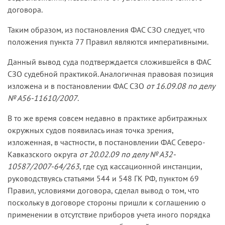
сточных вод, определенных на основании
приборы учета с истекшим сроком поверки. По
договора.
показаний прибора учета, что надлежащим
Дополнительным соглашением к договору
мнению истца, лимит водопотребления является
образом подтверждается имеющимися в деле
стороны предусмотрели следующее:
Таким образом, из постановления ФАС СЗО следует, что
ориентировочным и не предназначен для
документами. Доказательств обратного
«лимитируемое теплопотребление и
положения пункта 77 Правил являются императивными.
использования в ситуации, когда абонент не
Обществом не представлено.
водопотребление, устанавливаемое в объеме
установил на своих сетях приборы учета.
Данный вывод суда подтверждается сложившейся в ФАС
лимита бюджетных обязательств, подлежащих
Общество «Водокомплекс» указывает, что в этом
Соответствие требованиям действующего
СЗО судебной практикой. Аналогичная правовая позиция
исполнению за счет средств федерального
случае должны применяться положения пунктов
законодательства установленного в здании
изложена и в постановлении ФАС СЗО
от 16.09.08 по делу
бюджета, составляет 411 600 руб.» (общая
57 и 77 Правил.
прибора учета воды, принадлежащего
№ А56-11610/2007
.
стоимость). Пунктом 1 дополнительного
ответчику, и правильность снятых с него
Как следует из материалов дела, в соответствии
соглашения определено количество
В то же время совсем недавно в практике арбитражных
показаний истцом не оспорены, равно как и
с условиями заключенного между обществом
поставляемых тепловой энергии и
окружных судов появилась иная точка зрения,
факт получения от ООО платы за свои услуги по
«Водокомплекс» и Обществом договора первый
водоснабжения и стоимость энергии в месяц.
изложенная, в частности, в постановлении ФАС Северо-
водоснабжению и водоотведению за
принял на себя обязательство оказывать
Кавказского округа
взыскиваемый период исходя из фактического
от 20.02.09 по делу № А32-
Предприятие и Институт на 2005 г. заключили
абоненту услуги водоснабжения, а Общество —
10587/2007-64/263
объема их оказания.
, где суд кассационной инстанции,
новый договор на оказание
оплачивать принятую воду.
руководствуясь статьями 544 и 548 ГК РФ, пунктом 69
комиллиметровунальных услуг по отпуску
При таких обстоятельствах суды правомерно
Правил, условиями договора, сделал вывод о том, что
Согласно пунктам 4.1 и 4.4 договора Общество
тепловой энергии, отпуску хозяйственно-
отказали Обществу в удовлетворении
поскольку в договоре стороны пришли к соглашению о
обязано обеспечить учет полученной питьевой
питьевой воды и приему канализационных
настоящего иска.
применении в отсутствие приборов учета иного порядка
воды по показаниям средств измерений. Снятие
стоков.