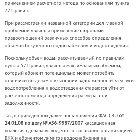
письмом предложило ООО подписать мировое
применением расчетного метода по основаниям пункта
соглашение, оплатить указанную в нем
77 Правил.
сумиллиметрову, а также дать письменное
При рассмотрении названной категории дел главной
согласие на подписание договора в редакции
проблемой является применение сторонами
Общества.
правоотношений различных способов определения
ООО не согласилось на условия Общества,
объемов безучетного водоснабжения и водоотведения.
вследствие чего договор между ними не был
Поскольку объем воды, рассчитываемый по правилам
заключен, однако ответчик продолжал получать
пункта 57 Правил, является максимальным объемом,
воду и сбрасывать сточные воды, используя
который абонент потенциально может потребить,
водопроводные и канализационные сети истца,
ответчики по делам о взыскании задолженности за услуги
что подтверждено двусторонними актами и не
водопотребления и водоотведения стараются уйти от
оспаривалось сторонами.
расчетного метода определения размера этой
Из пояснений истца следовало, что на его
задолженности.
водомерном узле установлены группы
Так, в приведенном далее постановлении ФАС СЗО
от
комиллиметроверческого учета водоснабжения,
24.01.08 по делу № А56-9587/2007
кассационная
в том числе на пожаротушение и на
коллегия сделала вывод, что согласование организацией
потребителей, ответчик также присоединен к
ВКХ и абонентом лимитов водоснабжения на
данному учету воды.