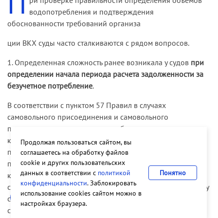
П
сверхнормативные и не зафиксированные
водопотребления и подтверждения
потери в сетях ответчика, сверхлимитное и
обоснованности требований организа
несанкционированное водопотребление
ции ВКХ суды часто сталкиваются с рядом вопросов.
абонентов ответчика, в том числе населения, в
отсутствие приборов учета. Объемы
1. Определенная сложность ранее возникала у судов
при
водопотребления Обществом в спорный период
определении начала периода расчета задолженности за
суд определил по показаниям приборов учета в
безучетное потребление
.
тех точках присоединения, в которых срок
поверки приборов учета не пропущен, и по
В соответствии с пунктом 57 Правил в случаях
согласованным при заключении договора
самовольного присоединения и самовольного
расчетным объемам (лимитам) в иных точках
пользования системами водоснабжения и канализации
подключения. Поскольку уплаченная ответчиком
количество израсходованной питьевой воды исчисляется
Продолжая пользоваться сайтом, вы
сумиллиметрова за полученную воду покрывает
по пропускной способности устройств и сооружений для
соглашаетесь на обработку файлов
стоимость оказанных истцом услуг
cookie и других пользовательских
присоединения к системам водоснабжения и
данных в соответствии с
политикой
Понятно
водоснабжения, суд установил, что
канализации при их круглосуточном действии полным
конфиденциальности
. Заблокировать
задолженность отсутствует, и отказал в иске.
сечением и скорости движения воды 1,2 метров в секунду
использование cookies сайтом можно в
с момента обнаружения. Объем водоотведения при этом
настройках браузера.
Апелляционная инстанция, оставляя решение
считается равным объему водопотребления.
суда без изменения, признала обстоятельства,