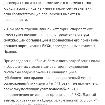
544 ГК РФ, согласно которой оплата
договора ссылки на оформление его от имени самого
оказывает абоненту услуги по водоснабжению и
производится за фактически принятое
юридического лица не имеет в таком случае значения,
водоотведению сточных вод, а последний
абонентом количество воды в соответствии с
если соответствующие полномочия имеются в
своевременно оплачивает услуги.
данными учета, если иное не предусмотрено
доверенности.
законом, иными правовыми актами или
При рассмотрении дела суд первой инстанции
соглашением сторон.
2. При рассмотрении данной категории споров также
признал требования МУП обоснованными и
имеет существенное значение
определение статуса
заявленными к надлежащему ответчику, в связи
Кассационная инстанция посчитала, что при
снабжающей организации и соответствие его признакам
с чем удовлетворил их в полном объеме за счет
рассмотрении дела суды обеих инстанций не
понятия «организация ВКХ»
, определенным в пункте 1
ФГУП, структурным подразделением которого
установили существенные для дела
Правил.
является войсковая часть.
обстоятельства.
При определении объема безучетного потребления воды
Апелляционная инстанция согласилась с
Поскольку в материалах дела отсутствовали
и сброшенных стоков в самовольном пользовании
выводами суда первой инстанции.
доказательства, подтверждающие наличие у
системами водоснабжения и канализации в
ответчика статуса юридического лица, и данный
субабонентских правоотношениях расчетный метод,
Кассационная коллегия посчитала, что выводы
вопрос не был предметом исследования ни суда
установленный пунктами 57 и 77 Правил, не применяется,
судебных инстанций недостаточно
первой инстанции, ни апелляционного суда,
поскольку поставщик услуг водоснабжения и
обоснованны и не подтверждаются
кассационная коллегия сделала вывод об
водоотведения не является организацией ВКХ. Данный
имеющимися в деле доказательствами.
отсутствии оснований полагать, что иск
вывод, основанный на Циркулярном письме Госстроя РФ
предъявлен к надлежащему ответчику, и,
В данном случае договор водоснабжения