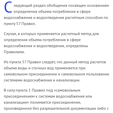
С
войсковая часть, не являющаяся юридическим
Общество полагало, что материалами дела
ледующий раздел обобщения посвящен основаниям
лицом, привлечена к участию в деле в качестве
подтвержден и ответчиком не опровергнут факт
определения объема потребления в сфере
третьего лица.
самовольного пользования системами
водоснабжения и водоотведения расчетным способом по
водоснабжения и канализации истца в течение
пункту 57 Правил.
Основания возложения на ФГУП обязанности
взыскиваемого периода, в связи с чем размер
по оплате услуг водоснабжения и
платы за фактическое пользование данными
Случаи, в которых применяется расчетный метод для
водоотведения по договору, заключенному с
системами, по мнению заявителя, должен
определения объема потребления в сфере
другим лицом, судом не указаны, документы в
определяться в соответствии с пунктом 57
водоснабжения и водоотведения, определены
подтверждение выводов суда в материалах
Правил.
Правилами.
дела отсутствуют.
Как следует из материалов дела и не
Из пункта 57 Правил следует, что данный метод расчетов
Поскольку апелляционная инстанция этих
оспаривается сторонами, ООО приобрело
объема воды и сточных вод применяется при
обстоятельств не учла и недостатки решения
здание, водопроводные и канализационные
самовольном присоединении и самовольном пользовании
суда не устранила, кассационная коллегия
сети которого были присоединены к сетям
системами водоснабжения и канализации.
отменила судебные акты и направила дело на
водоснабжающей организации через третье
новое рассмотрение в суд первой инстанции.
В силу пункта 1 Правил под «самовольным
лицо путем заключения субабонентского
присоединением к системам водоснабжения или
договора. Общество и ООО не согласовали
При этом суд кассационной инстанции в
канализации» понимается присоединение,
условия субабонентского договора.
постановлении указал, что при новом
произведенное без разрешительной документации либо с
рассмотрении суду первой инстанции следует