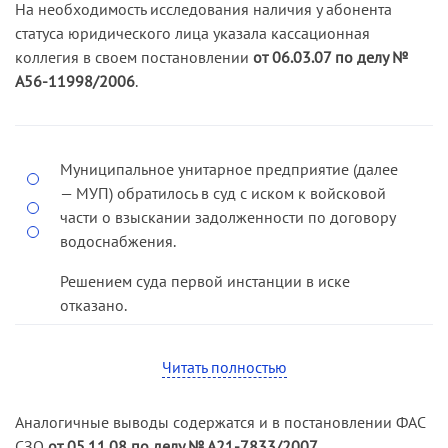
На необходимость исследования наличия у абонента
содержащегося в пункте 1 Правил понятия
статуса юридического лица указала кассационная
«абонента» суды сделали вывод, что
коллегия в своем постановлении
от 06.03.07 по делу №
надлежащим ответчиком по делу является ОАО.
А56-11998/2006
.
Суд кассационной инстанции признал этот
вывод судов первой и апелляционной
инстанций правильным.
Муниципальное унитарное предприятие (далее
— МУП) обратилось в суд с иском к войсковой
части о взыскании задолженности по договору
водоснабжения.
Решением суда первой инстанции в иске
отказано.
Постановлением апелляционного суда решение
Читать полностью
отменено, иск удовлетворен.
Кассационная коллегия отменила принятые по
Аналогичные выводы содержатся и в постановлении ФАС
делу судебные акты и направила дело на новое
СЗО
от 05.11.08 по делу № А21-7833/2007
.