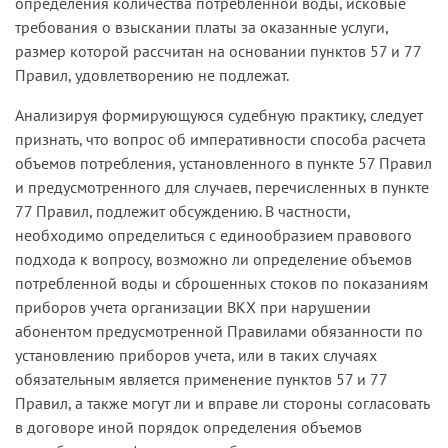
определения количества потребленной воды, исковые
показаний средств измерений и представление
Поскольку Институт не установил в 2004 г.
требования о взыскании платы за оказанные услуги,
энергоснабжающей организации сведений об
приборы учета энергии, Предприятие
размер которой рассчитан на основании пунктов 57 и 77
объеме полученной воды в письменной форме
определяло количество отпущенной ответчику
Правил, удовлетворению не подлежат.
производит абонент.
хозяйственно-питьевой воды в соответствии с
Анализируя формирующуюся судебную практику, следует
Приборы учета на сетях абонента не
пунктом 4.4 ранее действовавшего договора, а
признать, что вопрос об императивности способа расчета
установлены. Вместе с тем на границе раздела
не в соответствии с объемами водоснабжения,
объемов потребления, установленного в пункте 57 Правил
балансовой принадлежности и
указанными в дополнительном соглашении к
и предусмотренного для случаев, перечисленных в пункте
эксплуатационной ответственности на сетях
названному договору.
77 Правил, подлежит обсуждению. В частности,
общества «Водокомплекс» установлены
Суд отказал в удовлетворении иска, сделав
необходимо определиться с единообразием правового
принадлежащие ему приборы учета. В период
вывод о том, что при отсутствии приборов учета
подхода к вопросу, возможно ли определение объемов
действия договора водоснабжающая
определение объема поставленной воды
потребленной воды и сброшенных стоков по показаниям
организация направляла абоненту счета-
осуществляется на основании пункта 1
приборов учета организации ВКХ при нарушении
фактуры для оплаты стоимости питьевой воды,
дополнительного соглашения, а пункт 4.4
абонентом предусмотренной Правилами обязанности по
исходя из фактически потребленного объема,
договора применению не подлежит. В связи с
установлению приборов учета, или в таких случаях
определенного на основании этих приборов
этим суд указал на отсутствие задолженности
обязательным является применение пунктов 57 и 77
учета.
Института по оплате.
Правил, а также могут ли и вправе ли стороны согласовать
Общество «Водокомплекс», ссылаясь на наличие
в договоре иной порядок определения объемов
Кассационная инстанция пришла к выводу о
у абонента задолженности по оплате