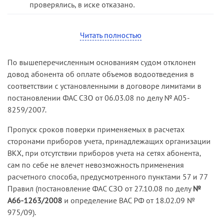
водоотведения, неосновательно сбереженной
проверялись, в иске отказано.
ответчиком, а удовлетворение требования
В кассационной жалобе Предприятие просило
Общества о взыскании с ООО платы в большем
Читать полностью
отменить решение суда и принять новый
размере привело бы к неосновательному
судебный акт об удовлетворении иска. Податель
обогащению истца, уже получившего от
жалобы считал, что поскольку в спорный период
ответчика оплату своих услуг за
По вышеперечисленным основаниям судом отклонен
приборы учета энергии на объекте ответчика не
рассматриваемый период согласно тарифам, по
довод абонента об оплате объемов водоотведения в
были установлены, то объем хозяйственно-
которым Общество оплачивает услуги
соответствии с установленными в договоре лимитами в
питьевой воды, отпущенный Институту,
водоснабжающей организации по договору.
постановлении ФАС СЗО от 06.03.08 по делу № А05-
подлежит определению в соответствии с
Апелляционный суд пришел к выводу, что
8259/2007.
пунктом 4.4 договора и Правилами.
исходя из буквального толкования пункта 57
Пропуск сроков поверки применяемых в расчетах
Правил, а также Циркулярного письма
Как следовало из материалов дела,
сторонами приборов учета, принадлежащих организации
Государственного комитета Российской
Предприятие (энергопередающая организация)
ВКХ, при отсутствии приборов учета на сетях абонента,
Федерации по строительству и жилищно-
и Институт (абонент) заключили договор на
сам по себе не влечет невозможность применения
комиллиметровунальному комплексу от 14.10.99
оказание комиллиметровунальных услуг по
расчетного способа, предусмотренного пунктами 57 и 77
№ ЛЧ-3555/12, разъясняющего порядок
отпуску тепловой энергии, отпуску
Правил (постановление ФАС СЗО от 27.10.08 по делу
№
применения указанной нормы права,
хозяйственно-питьевой воды и приему
А66-1263/2008
и определение ВАС РФ от 18.02.09 №
применение в данном случае пункта 57 Правил,
канализационных стоков (далее — договор).
975/09).
регулирующего отношения между организацией