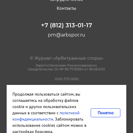
Контакты
+7 (812) 313-01-17
pm@arbspor.ru
© Журнал «Арбитражные споры»
Зарегистрирован Роскомнадзором.
Свидетельство Эл № ФС77-81594 от 06.08.2021.
ISSN 2712-9292
Политика конфиденциальности
Продолжая пользоваться сайтом, вы
Пользовательское соглашение
Правила использования материалов сайта
соглашаетесь на обработку файлов
cookie и других пользовательских
данных в соответствии с
политикой
Понятно
Сделано в
Cetera
конфиденциальности
. Заблокировать
Издательство и редакция ООО "КАДИС"
использование cookies сайтом можно в
Санкт-Петербург
,
Петроградская набережная, дом 22, литера А,
настройках браузера.
помещение 33Н